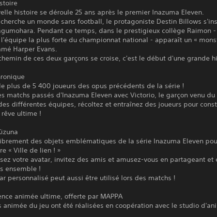
stoire
elle histoire se déroule 25 ans après le premier Inazuma Eleven.
l cherche un monde sans football, le protagoniste Destin Billows s'ins
agumohara. Pendant ce temps, dans le prestigieux collège Raimon -
 l'équipe la plus forte du championnat national - apparaît un « mons
mmé Harper Evans.
hemin de ces deux garçons se croise, c'est le début d'une grande his
ronique
de plus de 5 400 joueurs des opus précédents de la série !
s matchs passés d'Inazuma Eleven avec Victorio, le garçon venu du 
des différentes équipes, récoltez et entraînez des joueurs pour const
rêve ultime !
Kizuna
librement des objets emblématiques de la série Inazuma Eleven pou
e « Ville de lien ! »
sez votre avatar, invitez des amis et amusez-vous en partageant et 
s ensemble !
ar personnalisé peut aussi être utilisé lors des matchs !
ience animée ultime, offerte par MAPPA
 animée du jeu ont été réalisées en coopération avec le studio d'an