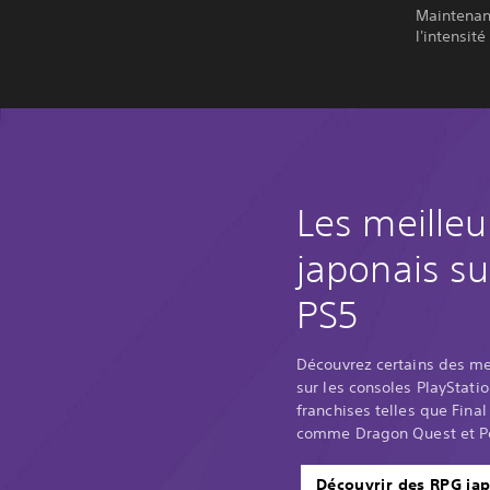
Maintenant
l'intensit
Les meille
japonais su
PS5
Découvrez certains des me
sur les consoles PlayStati
franchises telles que Final
comme Dragon Quest et P
Découvrir des RPG ja