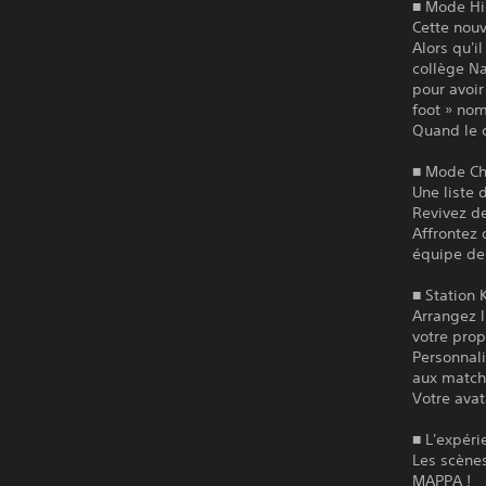
■ Mode Hi
Cette nouv
Alors qu'i
collège N
pour avoir
foot » no
Quand le c
■ Mode Ch
Une liste 
Revivez de
Affrontez 
équipe de 
■ Station 
Arrangez 
votre propr
Personnali
aux match
Votre avat
■ L'expér
Les scènes
MAPPA !