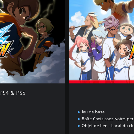
t
i
o
n
d
e
l
u
x
e
PS4 & PS5
Jeu de base
Boîte Choisissez-votre-pe
Objet de lien : Local du cl