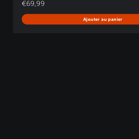
€69,99
P
S
4
Ajouter au panier
&
P
S
5