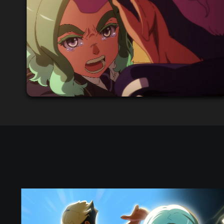
I
N
A