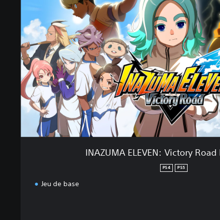
Z
U
M
A
E
L
E
V
E
N
:
V
i
c
t
INAZUMA ELEVEN: Victory Road 
o
r
PS4
PS5
y
Jeu de base
R
o
a
d