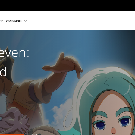
Assistance
even:
ad