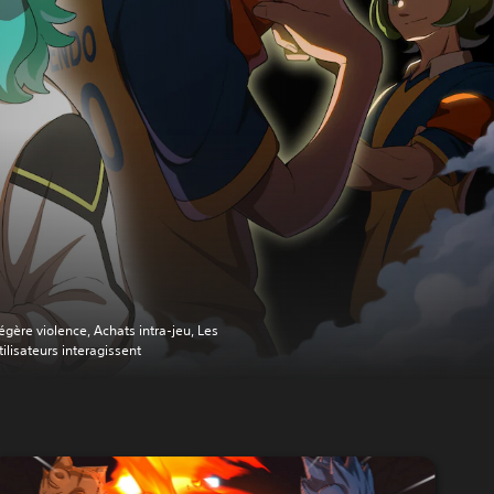
égère violence, Achats intra-jeu, Les
tilisateurs interagissent