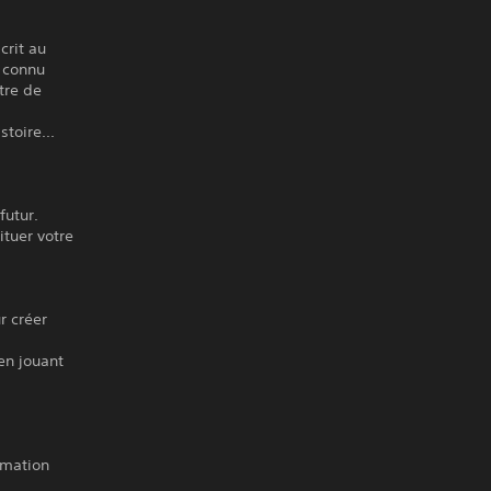
crit au
 connu
tre de
toire...
futur.
ituer votre
r créer
en jouant
imation