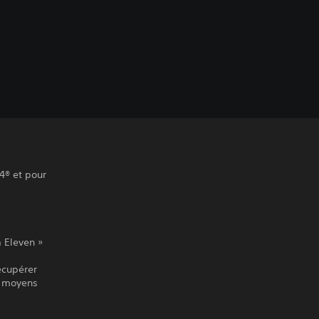
4® et pour
 Eleven »
écupérer
es moyens