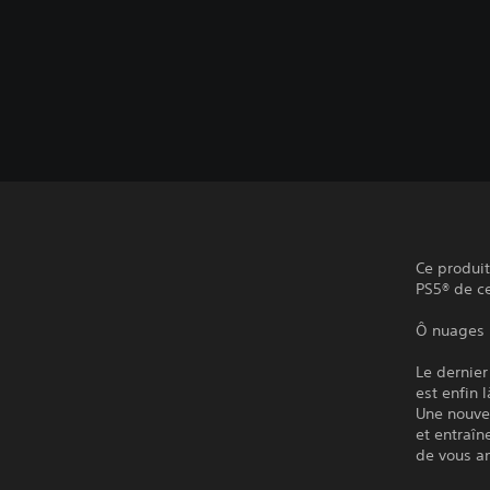
Ce produit
PS5® de ce
Ô nuages b
Le dernier
est enfin l
Une nouvel
et entraîn
de vous a