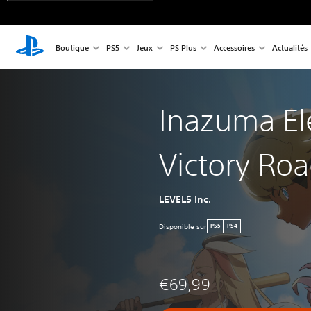
Boutique
PS5
Jeux
PS Plus
Accessoires
Actualités
Inazuma El
Victory Ro
LEVEL5 Inc.
Disponible sur
PS5
PS4
€69,99