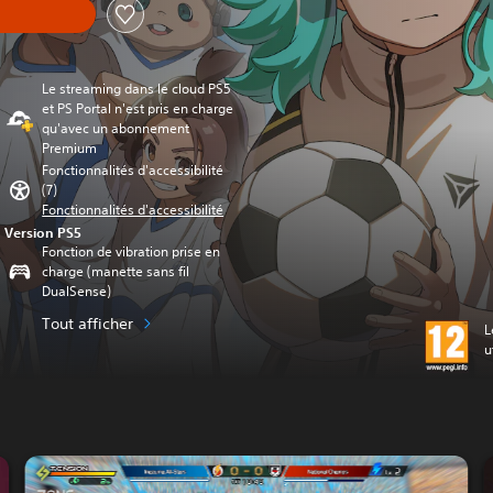
Le streaming dans le cloud PS5
et PS Portal n'est pris en charge
qu'avec un abonnement
Premium
Fonctionnalités d'accessibilité
(7)
Fonctionnalités d'accessibilité
Version PS5
Fonction de vibration prise en
charge (manette sans fil
DualSense)
Tout afficher
L
u