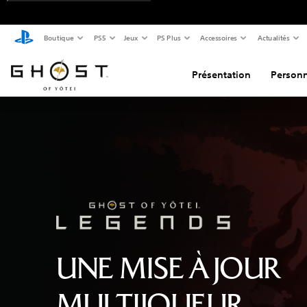
Boutique
PS5
Jeux
PS Plus
Accessoires
Actualités
Présentation
Personn
UNE MISE À JOUR
MULTIJOUEUR