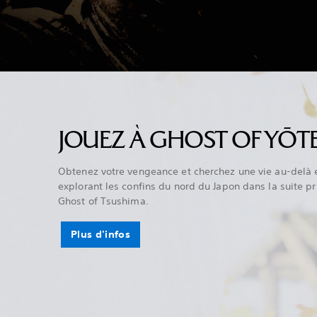
JOUEZ À GHOST OF YŌTE
Obtenez votre vengeance et cherchez une vie au-delà 
explorant les confins du nord du Japon dans la suite p
Ghost of Tsushima.
Plus d'infos