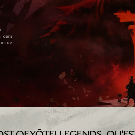
s
ei dans
urs de
ST OF YŌTEI LEGENDS, QU'ES