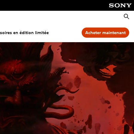
Reche
soires en édition limitée
Acheter maintenant