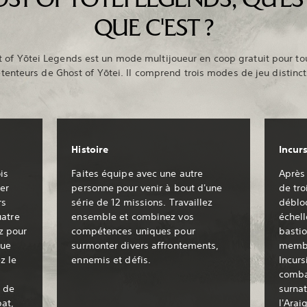
QUE C'EST ?
 of Yōtei Legends est un mode multijoueur en coop gratuit pour to
tenteurs de Ghost of Yōtei. Il comprend trois modes de jeu distinct
Histoire
Incur
is
Faites équipe avec une autre
Après 
er
personne pour venir à bout d'une
de tro
rs
série de 12 missions. Travaillez
déblo
uatre
ensemble et combinez vos
échell
z pour
compétences uniques pour
bastio
que
surmonter divers affrontements,
membr
z le
ennemis et défis.
Incurs
comba
n de
surnat
at,
l'Arai