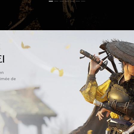
I
en
rimée de