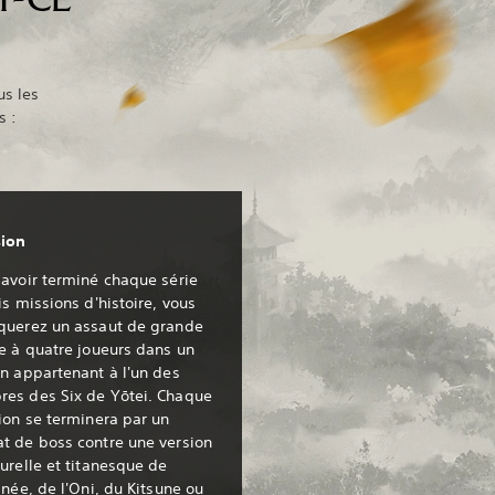
us les
s :
sion
avoir terminé chaque série
is missions d'histoire, vous
querez un assaut de grande
e à quatre joueurs dans un
n appartenant à l'un des
es des Six de Yōtei. Chaque
ion se terminera par un
t de boss contre une version
urelle et titanesque de
gnée, de l'Oni, du Kitsune ou