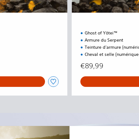
i
t
i
o
n
Ghost of Yōtei™
Armure du Serpent
Teinture d'armure (numér
Cheval et selle (numériqu
99
€89,99