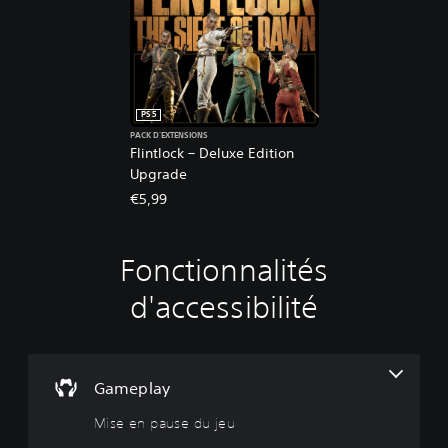
PS5
PACK D'EXTENSIONS
Flintlock – Deluxe Edition
Upgrade
€5,99
Fonctionnalités
M
i
d'accessibilité
s
e
e
n
p
Gameplay
a
Mise en pause du jeu
u
s