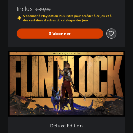
Inclus
€39,99
Remise par rapport au prix d'origine de €39,99
S'abonner à PlayStation Plus Extra pour accéder à ce jeu et à
des centaines d'autres du catalogue des jeux
S'abonner
D
e
l
u
x
e
E
d
i
t
i
o
n
Deluxe Edition