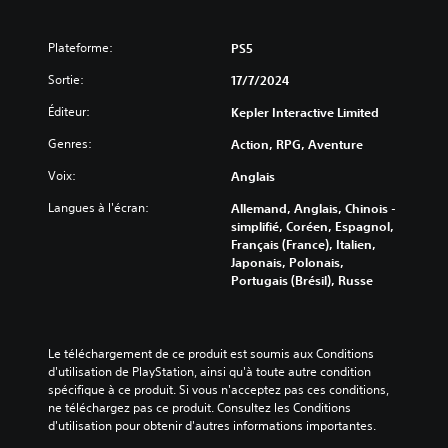
m
a
t
Plateforme:
PS5
i
q
Sortie:
17/7/2024
u
Éditeur:
Kepler Interactive Limited
e
(
Genres:
Action, RPG, Aventure
j
e
Voix:
Anglais
u
h
Langues à l'écran:
Allemand, Anglais, Chinois -
o
simplifié, Coréen, Espagnol,
r
Français (France), Italien,
s
Japonais, Polonais,
l
Portugais (Brésil), Russe
i
g
n
e
Le téléchargement de ce produit est soumis aux Conditions 
u
d'utilisation de PlayStation, ainsi qu'à toute autre condition 
n
spécifique à ce produit. Si vous n'acceptez pas ces conditions, 
i
ne téléchargez pas ce produit. Consultez les Conditions 
q
d'utilisation pour obtenir d'autres informations importantes.
u