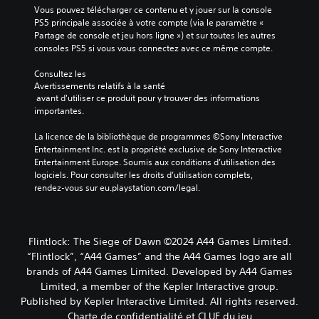
e
Vous pouvez télécharger ce contenu et y jouer sur la console 
m
PS5 principale associée à votre compte (via le paramètre « 
e
Partage de console et jeu hors ligne ») et sur toutes les autres 
n
consoles PS5 si vous vous connectez avec ce même compte.
t
)
Consultez les 
.
Avertissements relatifs à la santé
 avant d'utiliser ce produit pour y trouver des informations 
importantes.
La licence de la bibliothèque de programmes ©Sony Interactive 
Entertainment Inc. est la propriété exclusive de Sony Interactive 
Entertainment Europe. Soumis aux conditions d’utilisation des 
logiciels. Pour consulter les droits d’utilisation complets, 
rendez-vous sur eu.playstation.com/legal.
Flintlock: The Siege of Dawn ©2024 A44 Games Limited.
“Flintlock”, “A44 Games” and the A44 Games logo are all
brands of A44 Games Limited. Developed by A44 Games
Limited, a member of the Kepler Interactive group.
Published by Kepler Interactive Limited. All rights reserved.
Charte de confidentialité et CLUF du jeu