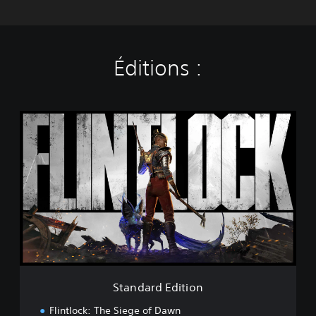
Éditions :
S
t
a
n
d
a
r
d
E
d
i
t
i
Standard Edition
o
n
Flintlock: The Siege of Dawn