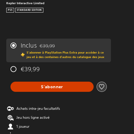
Kepler Interactive Limited
PS5
STANDARD EDITION
Inclus
€39,99
Remise par rapport au prix d'origine de €39,99
S'abonner à PlayStation Plus Extra pour accéder à ce
jeu et à des centaines d'autres du catalogue des jeux
€39,99
S'abonner
Achats intra-jeu facultatifs
Jeu hors ligne activé
1 joueur