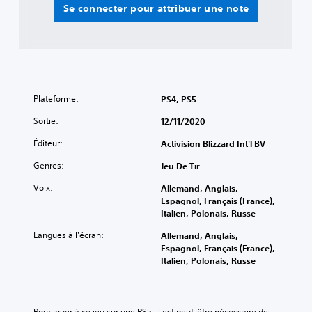
Se connecter pour attribuer une note
Plateforme:
PS4, PS5
Sortie:
12/11/2020
Éditeur:
Activision Blizzard Int'l BV
Genres:
Jeu De Tir
Voix:
Allemand, Anglais,
Espagnol, Français (France),
Italien, Polonais, Russe
Langues à l'écran:
Allemand, Anglais,
Espagnol, Français (France),
Italien, Polonais, Russe
Pour jouer à ce jeu sur une PS5, il est peut-être nécessaire de 