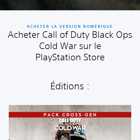
ACHETER LA VERSION NUMÉRIQUE
Acheter Call of Duty Black Ops
Cold War sur le
PlayStation Store
Éditions :
C
r
o
s
s
-