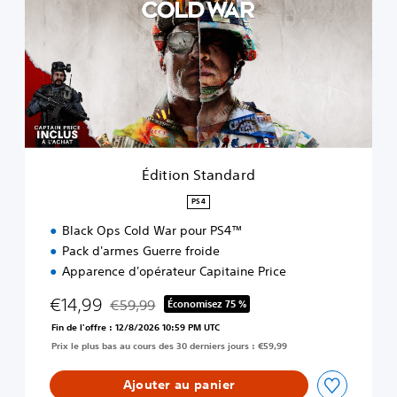
t
i
o
n
S
t
a
n
d
a
Édition Standard
r
d
PS4
Black Ops Cold War pour PS4™
Pack d'armes Guerre froide
Apparence d'opérateur Capitaine Price
€14,99
€59,99
Économisez 75 %
Remise par rapport au prix d'origine de €59,99
Fin de l'offre : 12/8/2026 10:59 PM UTC
Prix le plus bas au cours des 30 derniers jours : €59,99
Ajouter au panier