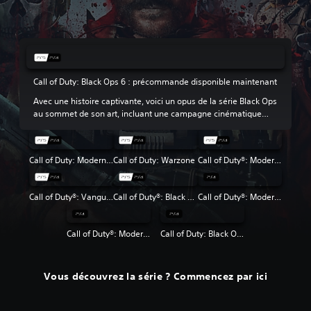
Call of Duty: Black Ops 6 : précommande disponible maintenant
Avec une histoire captivante, voici un opus de la série Black Ops
au sommet de son art, incluant une campagne cinématique
solo, une expérience multijoueur inégalée et le retour du mode
Zombies par manches.
Call of Duty: Modern Warfare III
Call of Duty: Warzone
Call of Duty®: Modern Warfare® II
Call of Duty®: Vanguard
Call of Duty®: Black Ops Cold War
Call of Duty®: Modern Warfare®
Call of Duty®: Modern Warfare® 2 Campaign Remastered
Call of Duty: Black Ops 4
Vous découvrez la série ? Commencez par ici