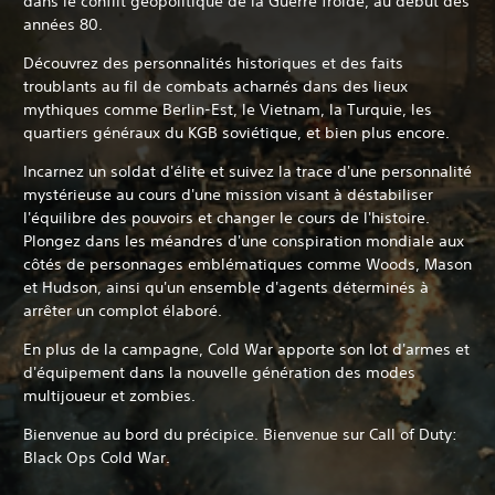
dans le conflit géopolitique de la Guerre froide, au début des
années 80.
Découvrez des personnalités historiques et des faits
troublants au fil de combats acharnés dans des lieux
mythiques comme Berlin-Est, le Vietnam, la Turquie, les
quartiers généraux du KGB soviétique, et bien plus encore.
Incarnez un soldat d'élite et suivez la trace d'une personnalité
mystérieuse au cours d'une mission visant à déstabiliser
l'équilibre des pouvoirs et changer le cours de l'histoire.
Plongez dans les méandres d'une conspiration mondiale aux
côtés de personnages emblématiques comme Woods, Mason
et Hudson, ainsi qu'un ensemble d'agents déterminés à
arrêter un complot élaboré.
En plus de la campagne, Cold War apporte son lot d'armes et
d'équipement dans la nouvelle génération des modes
multijoueur et zombies.
Bienvenue au bord du précipice. Bienvenue sur Call of Duty:
Black Ops Cold War.