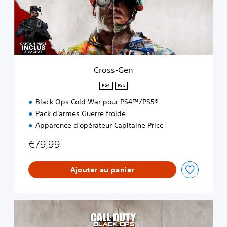
G
e
n
Cross-Gen
PS4
PS5
Black Ops Cold War pour PS4™/PS5®
Pack d'armes Guerre froide
Apparence d'opérateur Capitaine Price
€79,99
Ajouter au panier
É
d
i