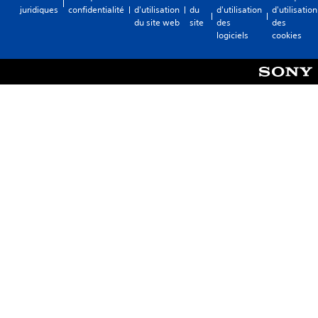
juridiques
confidentialité
d'utilisation
du
d'utilisation
d'utilisation
du site web
site
des
des
logiciels
cookies