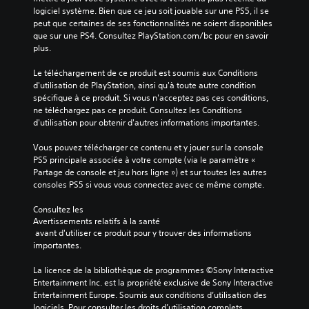
u
logiciel système. Bien que ce jeu soit jouable sur une PS5, il se 
a
peut que certaines de ses fonctionnalités ne soient disponibles 
t
p
que sur une PS4. Consultez PlayStation.com/bc pour en savoir 
o
i
plus.
r
d
i
e
Le téléchargement de ce produit est soumis aux Conditions 
e
m
d'utilisation de PlayStation, ainsi qu'à toute autre condition 
l
e
spécifique à ce produit. Si vous n'acceptez pas ces conditions, 
n
V
ne téléchargez pas ce produit. Consultez les Conditions 
t
o
d'utilisation pour obtenir d'autres informations importantes.
u
s
s
Vous pouvez télécharger ce contenu et y jouer sur la console 
u
p
PS5 principale associée à votre compte (via le paramètre « 
r
o
Partage de console et jeu hors ligne ») et sur toutes les autres 
l
u
consoles PS5 si vous vous connectez avec ce même compte.
e
v
s
e
Consultez les 
t
Avertissements relatifs à la santé
z
o
 avant d'utiliser ce produit pour y trouver des informations 
c
importantes.
u
o
n
c
La licence de la bibliothèque de programmes ©Sony Interactive 
s
h
Entertainment Inc. est la propriété exclusive de Sony Interactive 
u
e
Entertainment Europe. Soumis aux conditions d’utilisation des 
l
s
logiciels. Pour consulter les droits d’utilisation complets, 
t