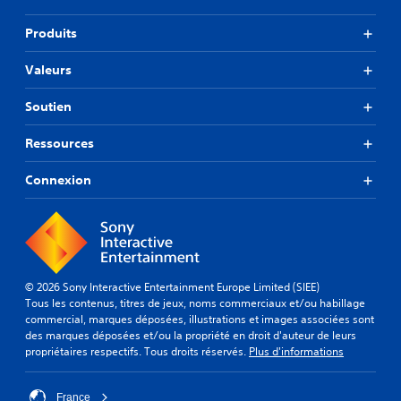
o
i
u
g
Produits
t
u
m
e
o
Valeurs
r
m
d
e
Soutien
a
n
n
t
s
Ressources
.
l
e
Connexion
M
s
i
m
e
s
n
e
u
e
s
n
© 2026 Sony Interactive Entertainment Europe Limited (SIEE)
s
p
Tous les contenus, titres de jeux, noms commerciaux et/ou habillage
a
a
commercial, marques déposées, illustrations et images associées sont
n
u
des marques déposées et/ou la propriété en droit d'auteur de leurs
s
s
propriétaires respectifs. Tous droits réservés.
Plus d'informations
d
e
e
v
d
France
o