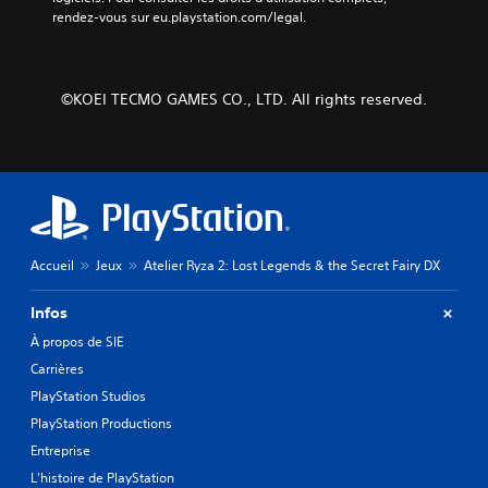
V
rendez-vous sur eu.playstation.com/legal.
e
o
r
u
l
s
e
p
t
©KOEI TECMO GAMES CO., LTD. All rights reserved.
o
u
u
t
v
o
e
r
z
i
j
e
o
l
u
d
Accueil
Jeux
Atelier Ryza 2: Lost Legends & the Secret Fairy DX
e
u
r
g
a
Infos
a
u
m
À propos de SIE
j
e
e
Carrières
p
u
l
PlayStation Studios
e
a
PlayStation Productions
t
y
n
à
Entreprise
a
t
L'histoire de PlayStation
v