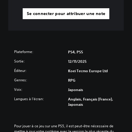
c
u
u
a
l
b
Se connecter pour attribuer une note
t
l
é
e
p
s
r
a
é
n
d
s
é
Plateforme:
PS4, PS5
f
a
i
v
Sortie:
12/11/2025
n
o
i
Éditeur:
Koei Tecmo Europe Ltd
i
.
r
Genres:
RPG
à
R
Voix:
a
Japonais
a
p
Langues à l'écran:
Anglais, Français (France),
p
p
Japonais
p
u
e
y
l
e
s
r
Pour jouer à ce jeu sur une PS5, il est peut-être nécessaire de 
t
r
mettre à jour votre système avec la version la plus récente du 