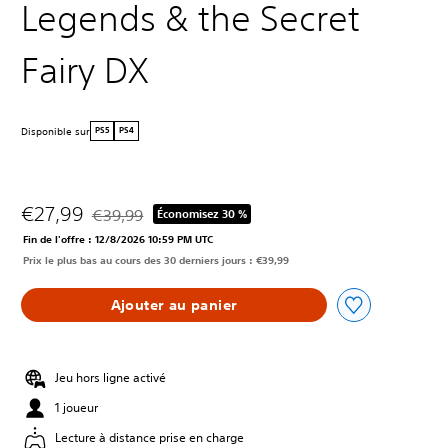
Legends & the Secret
Fairy DX
Disponible sur
PS5
PS4
€27,99
€39,99
Économisez 30 %
Remise par rapport au prix d'origine de €39,99
Fin de l'offre : 12/8/2026 10:59 PM UTC
Prix le plus bas au cours des 30 derniers jours : €39,99
Ajouter au panier
Jeu hors ligne activé
1 joueur
Lecture à distance prise en charge