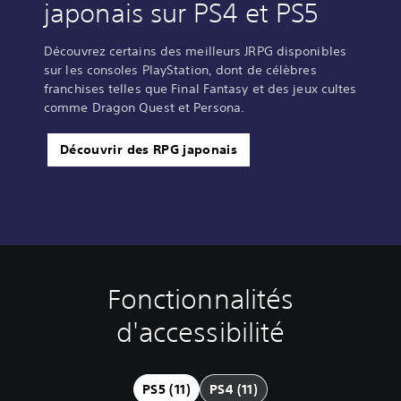
japonais sur PS4 et PS5
Découvrez certains des meilleurs JRPG disponibles
sur les consoles PlayStation, dont de célèbres
franchises telles que Final Fantasy et des jeux cultes
comme Dragon Quest et Persona.
Découvrir des RPG japonais
Fonctionnalités
C
S
I
D
o
o
n
i
d'accessibilité
m
u
v
f
m
s
e
f
a
-
r
i
n
t
s
c
PS5 (11)
PS4 (11)