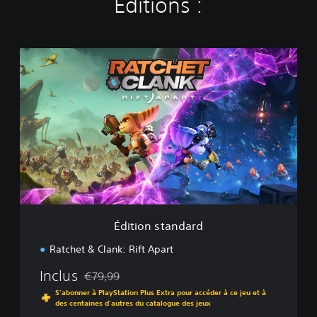
Éditions :
É
d
i
t
i
o
n
s
t
a
n
d
a
Édition standard
r
d
Ratchet & Clank: Rift Apart
Inclus
€79,99
Remise par rapport au prix d'origine de €79,99
S'abonner à PlayStation Plus Extra pour accéder à ce jeu et à
des centaines d'autres du catalogue des jeux