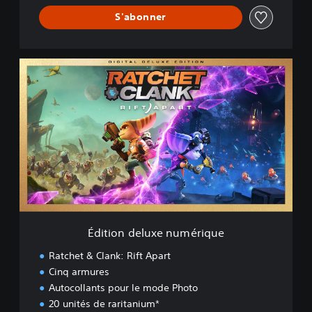
S'abonner
É
d
i
t
i
o
n
d
e
l
u
x
e
Édition deluxe numérique
n
u
Ratchet & Clank: Rift Apart
m
Cinq armures
é
Autocollants pour le mode Photo
r
i
20 unités de raritanium*