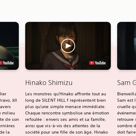
Hinako Shimizu
Sam G
lier
Les monstres qu'Hinako affronte tout au
Bienveill
ravo, Jill
long de SILENT HILL f représentent bien
Sam est l
ravers
plus qu'une simple menace immédiate.
cruelle q
 milieu
Chaque rencontre symbolise une émotion
événemen
te de son
refoulée : envers ses amis et sa famille,
retrouve 
ernières
ainsi que vis-à-vis des attentes de la
sombre d
de la
société pour une fille de son âge. Hinako
doit fair