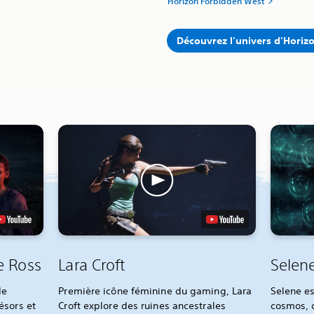
Horizon Forbidden West
Découvrez l'univers d'Horiz
e Ross
Lara Croft
Selen
de
Première icône féminine du gaming, Lara
Selene es
ésors et
Croft explore des ruines ancestrales
cosmos, q