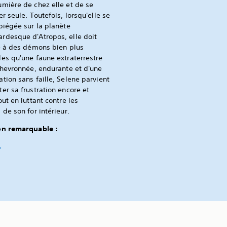
mière de chez elle et de se
er seule. Toutefois, lorsqu'elle se
piégée sur la planète
rdesque d'Atropos, elle doit
e à des démons bien plus
es qu'une faune extraterrestre
Chevronnée, endurante et d'une
tion sans faille, Selene parvient
er sa frustration encore et
out en luttant contre les
 de son for intérieur.
on remarquable :