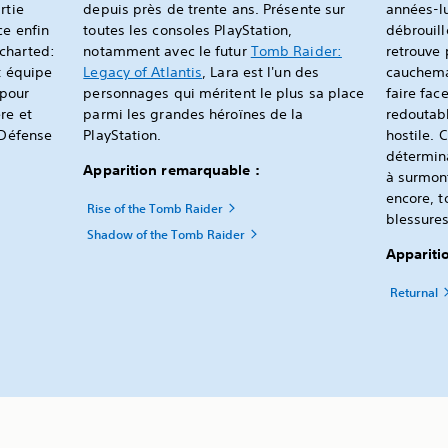
rtie
depuis près de trente ans. Présente sur
années-lu
ce enfin
toutes les consoles PlayStation,
débrouill
charted:
notamment avec le futur
Tomb Raider:
retrouve 
t équipe
Legacy of Atlantis
, Lara est l'un des
cauchema
 pour
personnages qui méritent le plus sa place
faire fac
re et
parmi les grandes héroïnes de la
redoutabl
 Défense
PlayStation.
hostile. 
détermina
Apparition remarquable :
à surmont
encore, t
Rise of the Tomb Raider
blessures
Shadow of the Tomb Raider
Appariti
Returnal