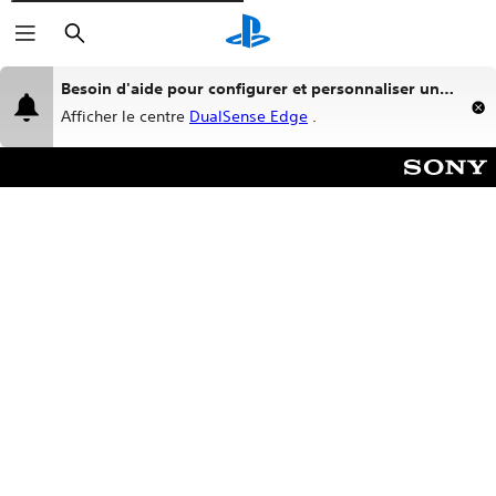
Rechercher
Besoin d'aide pour configurer et personnaliser une
manette sans fil DualSense Edge™ ?
Afficher le centre
DualSense Edge
.