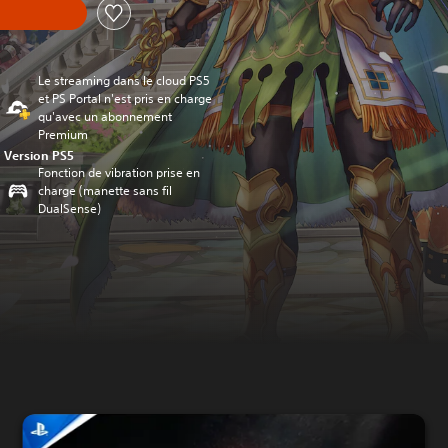
Le streaming dans le cloud PS5
et PS Portal n'est pris en charge
qu'avec un abonnement
Premium
Version PS5
Fonction de vibration prise en
charge (manette sans fil
DualSense)