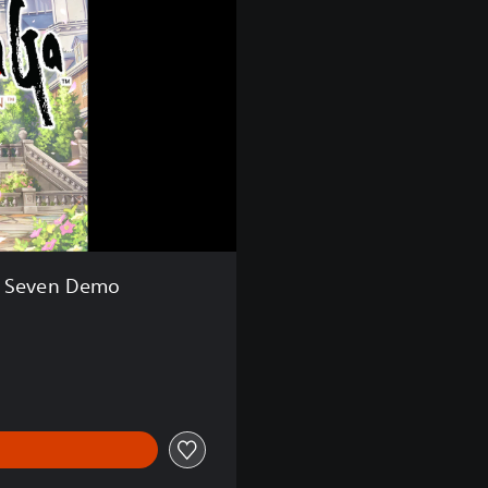
m
o
e Seven Demo