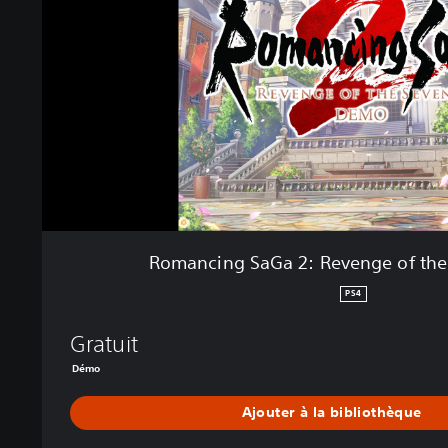
S
i
4
n
&
g
P
S
S
a
5
G
a
2
:
R
e
v
Romancing SaGa 2: Revenge of th
e
n
PS4
g
e
Gratuit
o
Démo
f
t
Ajouter à la bibliothèque
h
e