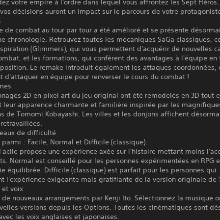
ez votre empire à l'ordre dans lequel vous affrontez les Sept Héros.
 vos décisions auront un impact sur le parcours de votre protagonist
s
 de combat au tour par tour a été amélioré et se présente désormai
ne chronologie. Retrouvez toutes les mécaniques SaGa classiques, 
nspiration (Glimmers), qui vous permettent d'acquérir de nouvelles c
ombat, et les formations, qui confèrent des avantages à l'équipe en 
position. Le remake introduit également les attaques coordonnées, 
 d'attaquer en équipe pour renverser le cours du combat !
smes
nages 2D en pixel art du jeu original ont été remodelés en 3D tout 
 leur apparence charmante et familière inspirée par les magnifique
ons de Tomomi Kobayashi. Les villes et les donjons affichent désorma
retravaillées.
veaux de difficulté
 parmi : Facile, Normal et Difficile (classique).
Facile propose une expérience axée sur l'histoire mettant moins l'ac
ts. Normal est conseillé pour les personnes expérimentées en RPG 
ie équilibrée. Difficile (classique) est parfait pour les personnes qui
t l'expérience exigeante mais gratifiante de la version originale de 
et voix
 de nouveaux arrangements par Kenji Ito. Sélectionnez la musique o
velles versions depuis les Options. Toutes les cinématiques sont d
vec les voix anglaises et japonaises.