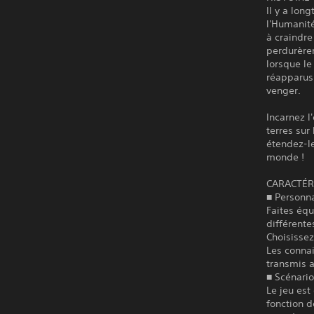
Il y a lon
l'Humanité
à craindre
perdurèren
lorsque le
réapparus.
venger.
Incarnez l
terres sur
étendez-l
monde !
CARACTÉR
■ Personn
Faites éq
différente
Choisissez
Les conna
transmis 
■ Scénario
Le jeu est
fonction d