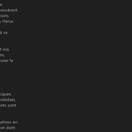
de
mencèrent
loits
s Héros
à se
t vos
ns,
uver le
tiques.
andidats.
nts sont
ratives en
çon dont