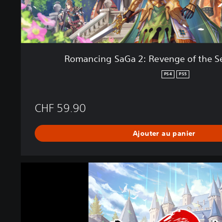
2
:
R
e
v
Romancing SaGa 2: Revenge of the S
e
n
PS4
PS5
g
e
o
CHF 59.90
f
t
Ajouter au panier
h
e
S
e
R
v
o
e
m
n
a
-
n
P
c