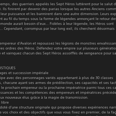
gtemps, des guerriers appelés les Sept Héros luttèrent pour le salut 
. Ils finirent par devenir des parias lorsque les autres Anciens com
 leur puissance et les bannirent dans une autre dimension. Leurs exp
t au fil du temps sous la forme de légendes annonçant le retour de
 monde aurait besoin d'eux... Fidèles à leur légende, les Héros sont
.. Cependant, corrompus par leur long exil, ils cherchent désormais 
'empereur d'Avalon et repoussez les légions de monstres envahissan
 les ordres des Héros. Défendez votre empire sur plusieurs génératio
e et vainquez chacun des Sept Héros assoiffés de vengeance pour sa
ISTIQUES
ages et succession impériale
uipe avec des personnages variés appartenant à plus de 30 classes
s, chacune ayant ses armes de prédilection, ses capacités et ses tac
 le prochain empereur ou la prochaine impératrice parmi tous ces c
issances et les compétences des empereurs et impératrices précéde
aux nouveaux élus grâce à la magie de transmission.
 libre
 doté d'une structure originale qui propose diverses expériences nar
e vos choix et des objectifs que vous vous fixez en premier, de la fa