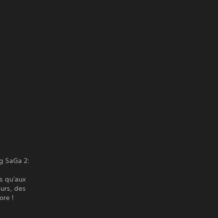
g SaGa 2:
s qu'aux
urs, des
ore !