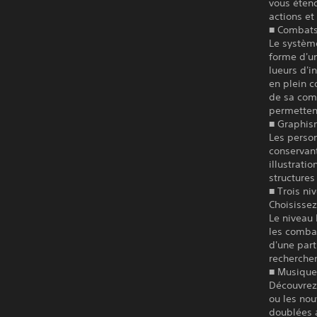
vous étend
actions et
■ Combat
Le système
forme d'u
lueurs d'i
en plein c
de sa com
permettent
■ Graphi
Les person
conservant
illustrati
structures 
■ Trois ni
Choisissez
Le niveau 
les comba
d'une part
recherchen
■ Musique 
Découvrez
ou les nou
doublées a