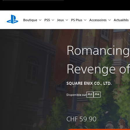
Boutique
PS5
Jeux
PS Plus
Accessoires
Actualités
Romancing
Revenge of
SQUARE ENIX CO., LTD.
Disponible sur
PS5
PS4
CHF 59.90