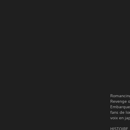
Romancing
Revenge o
Embarquez
fans de lo
voix en ja
HISTOIRE