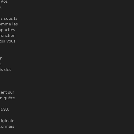
 Vos
e.
s sous la
comme les
apacités
fonction
qui vous
en
s
is des
cent sur
en quête
1993.
riginale
ésormais