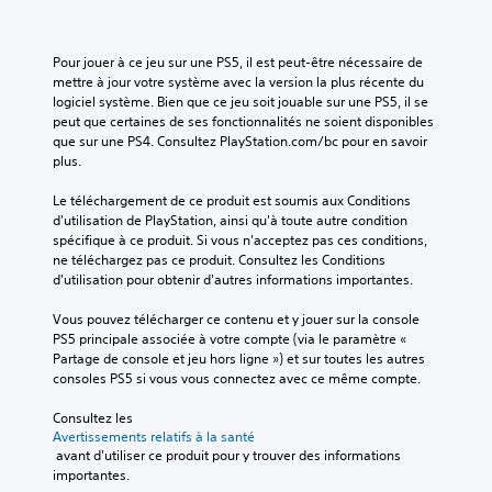
e
é
3
i
o
s
o
è
D
r
s
u
r
t
V
Pour jouer à ce jeu sur une PS5, il est peut-être nécessaire de 
e
a
e
e
o
mettre à jour votre système avec la version la plus récente du 
l
c
à
p
u
logiciel système. Bien que ce jeu soit jouable sur une PS5, il se 
o
t
f
a
s
peut que certaines de ses fonctionnalités ne soient disponibles 
n
i
a
s
p
que sur une PS4. Consultez PlayStation.com/bc pour en savoir 
u
v
c
d
o
plus.
n
e
i
e
u
m
r
l
d
v
Le téléchargement de ce produit est soumis aux Conditions 
o
i
i
i
e
d'utilisation de PlayStation, ainsi qu'à toute autre condition 
d
n
t
a
z
spécifique à ce produit. Si vous n'acceptez pas ces conditions, 
è
d
e
l
p
ne téléchargez pas ce produit. Consultez les Conditions 
l
i
r
o
a
d'utilisation pour obtenir d'autres informations importantes.
e
v
l
g
r
p
i
a
u
a
Vous pouvez télécharger ce contenu et y jouer sur la console 
r
d
l
e
m
PS5 principale associée à votre compte (via le paramètre « 
é
u
e
s
é
Partage de console et jeu hors ligne ») et sur toutes les autres 
d
e
c
p
t
consoles PS5 si vous vous connectez avec ce même compte.
é
l
t
a
r
f
l
u
r
e
Consultez les 
i
e
r
l
r
Avertissements relatifs à la santé
n
m
e
é
l
 avant d'utiliser ce produit pour y trouver des informations 
i
e
.
s
a
importantes.
,
n
.
s