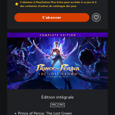
S'abonner à PlayStation Plus Extra pour accéder à ce jeu et à
des centaines d'autres du catalogue des jeux
S'abonner
É
d
i
t
i
o
n
i
n
t
é
g
r
Édition intégrale
a
l
PS4
PS5
e
Prince of Persia: The Lost Crown