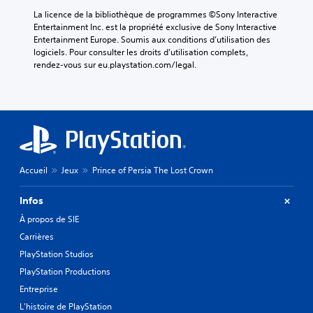
o
t
o
A
La licence de la bibliothèque de programmes ©Sony Interactive 
u
d
r
Entertainment Inc. est la propriété exclusive de Sony Interactive 
u
u
i
S
t
Entertainment Europe. Soumis aux conditions d’utilisation des 
t
f
t
o
i
logiciels. Pour consulter les droits d’utilisation complets, 
i
f
r
u
e
rendez-vous sur eu.playstation.com/legal.
l
é
e
s
a
i
r
s
-
u
s
e
c
d
t
e
n
o
i
i
r
t
o
u
t
l
s
d
l
e
t
r
e
e
s
y
e
m
s
p
u
Accueil
Jeux
Prince of Persia The Lost Crown
s
a
u
e
r
(
n
g
s
s
A
Infos
i
g
d
v
I
è
e
e
À propos de SIE
l
r
a
s
r
Carrières
n
e
n
t
e
'
à
PlayStation Studios
c
i
s
e
e
o
s
é
PlayStation Productions
s
n
n
o
)
t
t
Entreprise
s
u
T
p
e
d
r
L'histoire de PlayStation
o