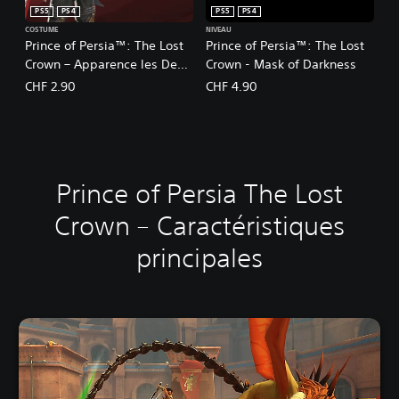
PS5
PS4
PS5
PS4
COSTUME
NIVEAU
Prince of Persia™: The Lost
Prince of Persia™: The Lost
Crown – Apparence les Deux
Crown - Mask of Darkness
Royaumes
CHF 2.90
CHF 4.90
Prince of Persia The Lost
Crown – Caractéristiques
principales