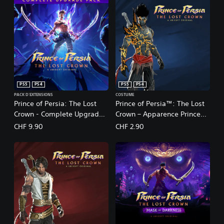
PS5
PS4
PS5
PS4
PACK D'EXTENSIONS
COSTUME
Prince of Persia: The Lost
Prince of Persia™: The Lost
Crown - Complete Upgrade
Crown – Apparence Prince
Pack
Obscur
CHF 9.90
CHF 2.90