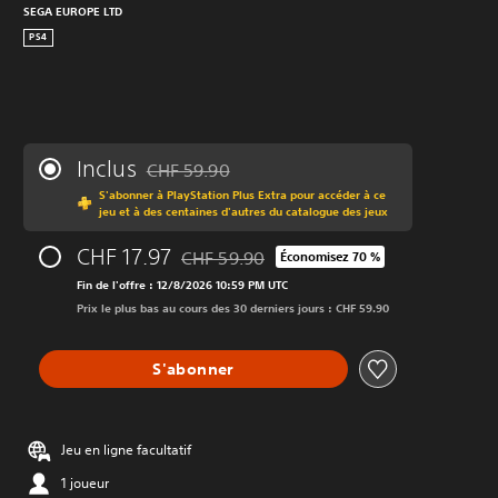
SEGA EUROPE LTD
PS4
Inclus
CHF 59.90
Remise par rapport au prix d'origine de CHF 59
S'abonner à PlayStation Plus Extra pour accéder à ce
jeu et à des centaines d'autres du catalogue des jeux
CHF 17.97
CHF 59.90
Économisez 70 %
Remise par rapport au prix d'origine de CH
Fin de l'offre : 12/8/2026 10:59 PM UTC
Prix le plus bas au cours des 30 derniers jours : CHF 59.90
S'abonner
Jeu en ligne facultatif
1 joueur