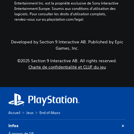
p
n
Entertainment Inc. est la propriété exclusive de Sony Interactive 
t
e
t
Entertainment Europe. Soumis aux conditions d’utilisation des 
l
r
d
logiciels. Pour consulter les droits d’utilisation complets, 
e
m
u
rendez-vous sur eu.playstation.com/legal.
s
e
r
p
t
a
e
t
n
r
a
t
Developed by Section 9 Interactive AB. Published by Epic
s
n
l
Games, Inc.
o
t
e
n
d
g
n
e
©2025 Section 9 Interactive AB. All rights reserved.
a
a
r
Charte de confidentialité et CLUF du jeu
m
g
é
e
e
g
p
s
l
l
p
e
a
r
r
y
i
l
o
n
a
u
c
s
e
Accueil
Jeux
End of Abyss
i
e
n
p
n
m
a
s
Infos
o
u
i
d
À propos de SIE