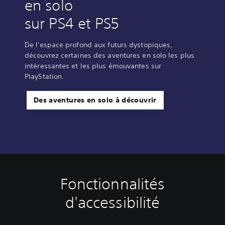
en solo
sur PS4 et PS5
De l'espace profond aux futurs dystopiques,
découvrez certaines des aventures en solo les plus
intéressantes et les plus émouvantes sur
PlayStation.
Des aventures en solo à découvrir
Fonctionnalités
S
S
M
o
e
i
d'accessibilité
u
n
s
s
s
e
-
i
e