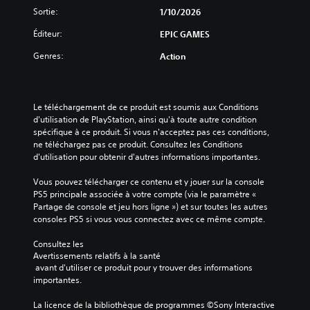
i
t
é
Sortie:
1/10/2026
t
c
l
r
k
Éditeur:
EPIC GAMES
é
e
s
m
l
Genres:
Action
(
e
e
n
B
j
t
a
e
s
s
u
Le téléchargement de ce produit est soumis aux Conditions 
c
i
e
d'utilisation de PlayStation, ainsi qu'à toute autre condition 
l
q
n
spécifique à ce produit. Si vous n'acceptez pas ces conditions, 
é
p
u
ne téléchargez pas ce produit. Consultez les Conditions 
s
a
e
d'utilisation pour obtenir d'autres informations importantes.
d
u
)
e
s
Vous pouvez télécharger ce contenu et y jouer sur la console 
l
D
e
PS5 principale associée à votre compte (via le paramètre « 
'
e
à
Partage de console et jeu hors ligne ») et sur toutes les autres 
i
s
t
consoles PS5 si vous vous connectez avec ce même compte.
n
o
o
t
p
u
Consultez les 
r
t
t
Avertissements relatifs à la santé
i
i
m
 avant d'utiliser ce produit pour y trouver des informations 
g
o
o
importantes.
u
n
m
e
s
e
La licence de la bibliothèque de programmes ©Sony Interactive 
e