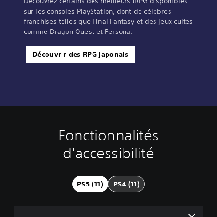
Découvrez certains des meilleurs JRPG disponibles
sur les consoles PlayStation, dont de célèbres
franchises telles que Final Fantasy et des jeux cultes
comme Dragon Quest et Persona.
Découvrir des RPG japonais
Fonctionnalités
C
S
I
D
o
o
n
i
d'accessibilité
m
u
v
f
m
s
e
f
a
-
r
i
n
t
s
c
PS5 (11)
PS4 (11)
d
i
i
u
e
t
o
l
s
r
n
t