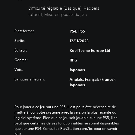
a
e
i
o
n
s
Difficulté réglable (Basique), Rappels
v
u
t
i
tutoriel, Mise en pause du jeu
e
v
s
q
r
e
c
u
l
z
l
e
e
Plateforme:
PS4, PS5
r
é
)
s
é
s
Sortie:
12/11/2025
o
d
d
D
n
u
e
e
Éditeur:
Koei Tecmo Europe Ltd
d
i
l
s
e
r
'
o
Genres:
RPG
c
e
i
p
h
l
Voix:
Japonais
n
t
a
a
t
i
Langues à l'écran:
Anglais, Français (France),
q
d
r
o
Japonais
u
i
i
n
e
f
g
s
s
f
u
p
o
i
e
e
r
Pour jouer à ce jeu sur une PS5, il est peut-être nécessaire de 
c
e
r
t
mettre à jour votre système avec la version la plus récente du 
u
t
m
i
logiciel système. Bien que ce jeu soit jouable sur une PS5, il se 
l
l
e
e
peut que certaines de ses fonctionnalités ne soient disponibles 
t
e
t
a
que sur une PS4. Consultez PlayStation.com/bc pour en savoir 
é
s
t
u
plus.
g