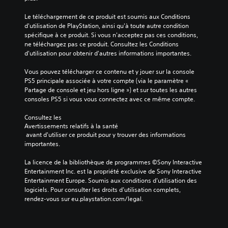
p
a
d
l
e
n
i
Le téléchargement de ce produit est soumis aux Conditions 
o
r
t
o
d'utilisation de PlayStation, ainsi qu'à toute autre condition 
b
s
d
.
spécifique à ce produit. Si vous n'acceptez pas ces conditions, 
a
o
'
ne téléchargez pas ce produit. Consultez les Conditions 
l
n
i
d'utilisation pour obtenir d'autres informations importantes.
e
n
n
d
a
v
Vous pouvez télécharger ce contenu et y jouer sur la console 
u
g
e
PS5 principale associée à votre compte (via le paramètre « 
j
e
r
Partage de console et jeu hors ligne ») et sur toutes les autres 
e
s
s
consoles PS5 si vous vous connectez avec ce même compte.
u
p
e
e
r
r
Consultez les 
n
i
l
Avertissements relatifs à la santé
s
n
e
 avant d'utiliser ce produit pour y trouver des informations 
é
c
s
importantes.
l
i
j
e
p
o
La licence de la bibliothèque de programmes ©Sony Interactive 
c
a
y
Entertainment Inc. est la propriété exclusive de Sony Interactive 
t
u
s
Entertainment Europe. Soumis aux conditions d’utilisation des 
i
x
t
logiciels. Pour consulter les droits d’utilisation complets, 
o
d
i
rendez-vous sur eu.playstation.com/legal.
n
u
c
n
j
k
a
e
s