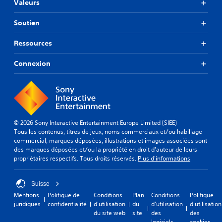
t
Valeurs
l
é
e
p
Soutien
s
r
a
é
Ressources
n
d
s
é
Connexion
f
a
i
v
n
o
i
i
.
r
à
R
© 2026 Sony Interactive Entertainment Europe Limited (SIEE)
a
Tous les contenus, titres de jeux, noms commerciaux et/ou habillage
a
p
commercial, marques déposées, illustrations et images associées sont
p
p
des marques déposées et/ou la propriété en droit d'auteur de leurs
p
u
propriétaires respectifs. Tous droits réservés.
Plus d'informations
e
y
l
e
s
r
Suisse
t
r
Mentions
Politique de
Conditions
Plan
Conditions
Politique
u
a
juridiques
confidentialité
d'utilisation
du
d'utilisation
d'utilisation
t
p
du site web
site
des
des
logiciels
cookies