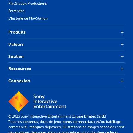
e
.
s
PlayStation Productions
d
.
Entreprise
i
f
L'histoire de PlayStation
J
f
o
i
Produits
c
u
u
a
l
Valeurs
b
t
l
é
Soutien
e
p
s
r
Ressources
a
é
n
d
s
Connexion
é
f
a
i
v
n
o
i
i
.
r
à
© 2026 Sony Interactive Entertainment Europe Limited (SIEE)
R
Tous les contenus, titres de jeux, noms commerciaux et/ou habillage
a
commercial, marques déposées, illustrations et images associées sont
a
p
des marques déposées et/ou la propriété en droit d'auteur de leurs