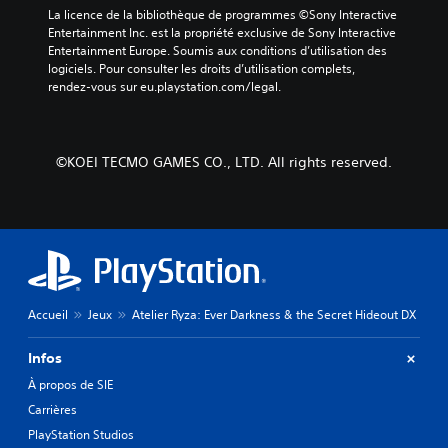
l
i
j
La licence de la bibliothèque de programmes ©Sony Interactive 
e
p
o
Entertainment Inc. est la propriété exclusive de Sony Interactive 
c
a
y
Entertainment Europe. Soumis aux conditions d’utilisation des 
t
u
s
logiciels. Pour consulter les droits d’utilisation complets, 
i
x
t
rendez-vous sur eu.playstation.com/legal.
o
d
i
n
u
c
n
j
k
a
e
s
©KOEI TECMO GAMES CO., LTD. All rights reserved.
n
u
v
t
s
o
u
o
u
n
n
s
a
t
s
u
s
o
t
o
n
r
u
t
e
s
p
Accueil
Jeux
Atelier Ryza: Ever Darkness & the Secret Hideout DX
n
-
r
i
t
o
Infos
v
i
p
e
t
o
À propos de SIE
a
r
s
Carrières
u
é
é
d
PlayStation Studios
s
e