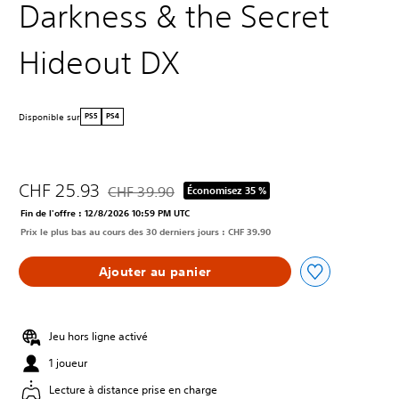
Darkness & the Secret
Hideout DX
Disponible sur
PS5
PS4
CHF 25.93
CHF 39.90
Économisez 35 %
Remise par rapport au prix d'origine de CHF 39.9
Fin de l'offre : 12/8/2026 10:59 PM UTC
Prix le plus bas au cours des 30 derniers jours : CHF 39.90
Ajouter au panier
Jeu hors ligne activé
1 joueur
Lecture à distance prise en charge