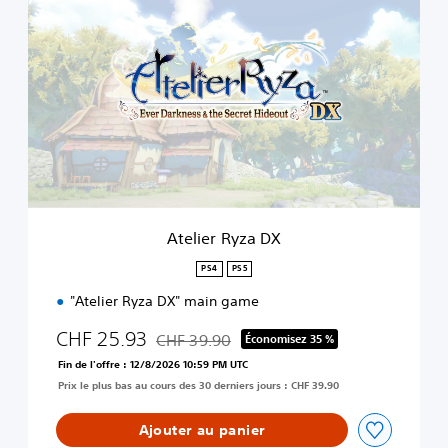
t
e
l
i
e
r
R
y
z
a
D
X
Atelier Ryza DX
PS4
PS5
"Atelier Ryza DX" main game
CHF 25.93
CHF 39.90
Économisez 35 %
Remise par rapport au prix d'origine de CHF
Fin de l'offre : 12/8/2026 10:59 PM UTC
Prix le plus bas au cours des 30 derniers jours : CHF 39.90
Ajouter au panier