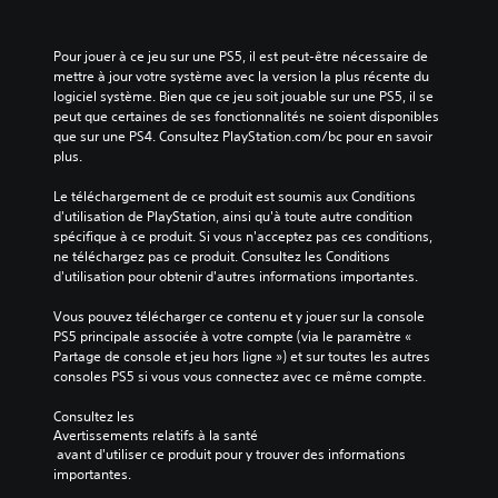
i
n
e
f
g
s
s
f
u
p
o
Pour jouer à ce jeu sur une PS5, il est peut-être nécessaire de 
i
e
e
r
mettre à jour votre système avec la version la plus récente du 
c
e
r
t
logiciel système. Bien que ce jeu soit jouable sur une PS5, il se 
u
t
m
i
peut que certaines de ses fonctionnalités ne soient disponibles 
l
l
e
e
que sur une PS4. Consultez PlayStation.com/bc pour en savoir 
t
e
t
a
plus.
é
s
t
u
g
p
a
d
Le téléchargement de ce produit est soumis aux Conditions 
l
e
n
i
d'utilisation de PlayStation, ainsi qu'à toute autre condition 
o
r
t
o
spécifique à ce produit. Si vous n'acceptez pas ces conditions, 
b
s
d
.
ne téléchargez pas ce produit. Consultez les Conditions 
a
o
'
d'utilisation pour obtenir d'autres informations importantes.
l
n
i
e
n
n
Vous pouvez télécharger ce contenu et y jouer sur la console 
d
a
v
PS5 principale associée à votre compte (via le paramètre « 
u
g
e
Partage de console et jeu hors ligne ») et sur toutes les autres 
j
e
r
consoles PS5 si vous vous connectez avec ce même compte.
e
s
s
u
p
e
Consultez les 
e
r
r
Avertissements relatifs à la santé
n
i
l
 avant d'utiliser ce produit pour y trouver des informations 
s
n
e
importantes.
é
c
s