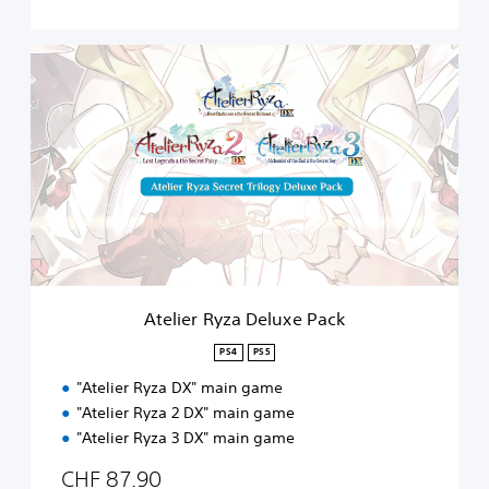
A
t
e
l
i
e
r
R
y
z
a
D
e
Atelier Ryza Deluxe Pack
l
u
PS4
PS5
x
"Atelier Ryza DX" main game
e
P
"Atelier Ryza 2 DX" main game
a
"Atelier Ryza 3 DX" main game
c
k
CHF 87.90