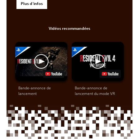
Plus d'infos
Vidéos recommandées
Bande-annonce de
Bande-annonce de
lancement
lancement du mode VR