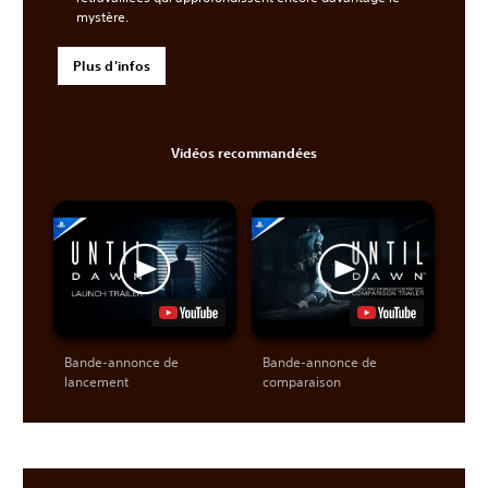
mystère.
Plus d'infos
Vidéos recommandées
Bande-annonce de
Bande-annonce de
lancement
comparaison