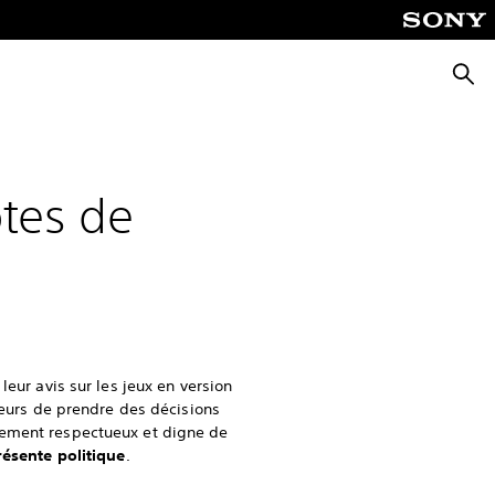
Reche
otes de
eur avis sur les jeux en version
teurs de prendre des décisions
nement respectueux et digne de
résente politique
.