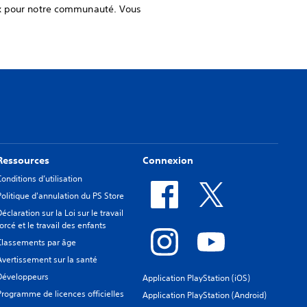
ux pour notre communauté. Vous
Ressources
Connexion
Conditions d’utilisation
Politique d'annulation du PS Store
Déclaration sur la Loi sur le travail
forcé et le travail des enfants
Classements par âge
Avertissement sur la santé
Développeurs
Application PlayStation (iOS)
Programme de licences officielles
Application PlayStation (Android)