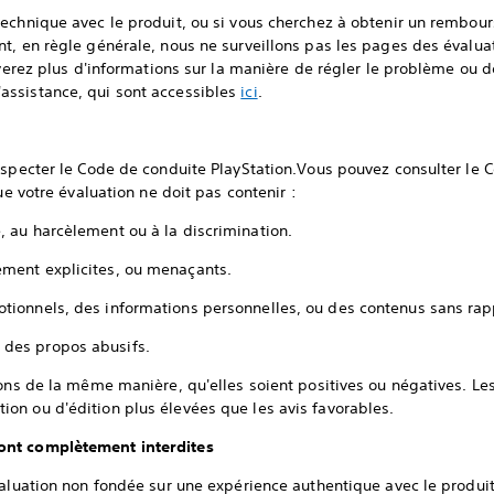
technique avec le produit, ou si vous cherchez à obtenir un rembou
t, en règle générale, nous ne surveillons pas les pages des évalua
ouverez plus d'informations sur la manière de régler le problème o
ssistance, qui sont accessibles
ici
.
especter le Code de conduite PlayStation.Vous pouvez consulter le 
ue votre évaluation ne doit pas contenir :
e, au harcèlement ou à la discrimination.
ement explicites, ou menaçants.
otionnels, des informations personnelles, ou des contenus sans rapp
 des propos abusifs.
ions de la même manière, qu'elles soient positives ou négatives. Les
on ou d'édition plus élevées que les avis favorables.
ont complètement interdites
valuation non fondée sur une expérience authentique avec le produ