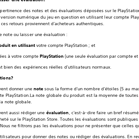
 pertinence des notes et des évaluations déposées sur le PlayStatio
a version numérique du jeu en question en utilisant leur compte Pla
 ces retours proviennent d'acheteurs authentiques.
note ou laisser une évaluation :
oduit en utilisant
votre compte PlayStation ; et
liées à votre compte
PlayStation
(une seule évaluation par compte et 
ent bien des expériences réelles d'utilisateurs normaux.
ations?
uvent donner une
note
sous la forme d'un nombre d'étoiles (5 au ma
te PlayStation.La note globale du produit est la moyenne de toutes ce
 la note globale.
vent aussi rédiger une
évaluation
, c'est-à-dire faire un bref résum
heté sur le PlayStation Store. Toutes les évaluations sont publique
e.Nous ne filtrons pas les évaluations pour ne présenter que celles q
ilisateurs pour donner des notes ou rédiger des évaluations. En re