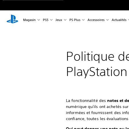
Magasin
PS5
Jeux
PS Plus
Accessoires
Actualités
Politique d
PlayStation
La fonctionnalité des
notes et d
numérique qu'ils ont achetés sur
informées et fournissent des in
confiance, toutes les évaluation
Qui peut donner une note ou la