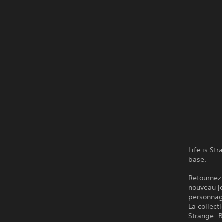
Life is St
base.
Retournez 
nouveau j
personnage
La collect
Strange: 