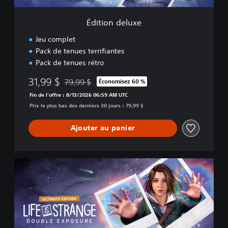
x
e
Édition deluxe
Jeu complet
Pack de tenues terrifiantes
Pack de tenues rétro
31,99 $
79,99 $
Économisez 60 %
Remise par rapport au prix d'origine de 79,99 $
Fin de l’offre : 8/13/2026 06:59 AM UTC
Prix le plus bas des derniers 30 jours : 79,99 $
Ajouter au panier
É
d
i
t
i
o
n