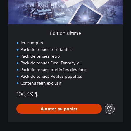
u
l
t
i
m
e
Édition ultime
Jeu complet
Pack de tenues terrifiantes
Pack de tenues rétro
Pack de tenues Final Fantasy VII
Pack de tenues préférées des fans
Pack de tenues Petites papattes
Contenu félin exclusif
106,49 $
Ajouter au panier