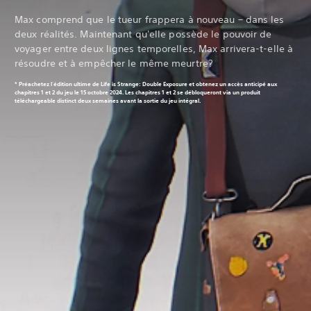
Max comprend que le tueur frappera à nouveau – dans les
deux réalités. Maintenant qu'elle possède le pouvoir de
voyager entre deux lignes temporelles, Max arrivera-t-elle à
résoudre et à empêcher le même meurtre?
* Préachetez l'édition ultime de Life is Strange: Double Exposure et obtenez un accès anticipé aux
chapitres 1 et 2 du jeu le 15 octobre 2024. Les chapitres 1 et 2 se débloqueront via un produit
téléchargeable distinct deux semaines avant la sortie du jeu intégral.