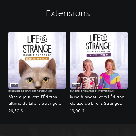
Extensions
PS5
PS5
ENSEMBLE DE MODULES D'EXTENSION
ENSEMBLE DE MODULES D'EXTENSION
Mise à jour vers l'Édition
Mise à niveau vers l'Édition
ultime de Life is Strange:
deluxe de Life is Strange:
Double Exposure
Double Exposure
26,50 $
13,00 $