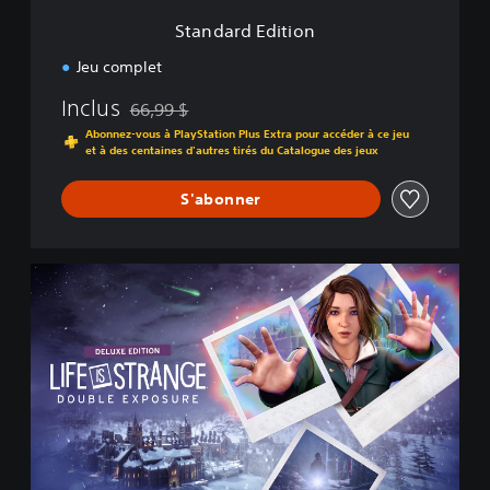
i
Standard Edition
o
n
Jeu complet
Inclus
66,99 $
Remise par rapport au prix d'origine de 66,99 $
Abonnez-vous à PlayStation Plus Extra pour accéder à ce jeu
et à des centaines d'autres tirés du Catalogue des jeux
S'abonner
É
d
i
t
i
o
n
d
e
l
u