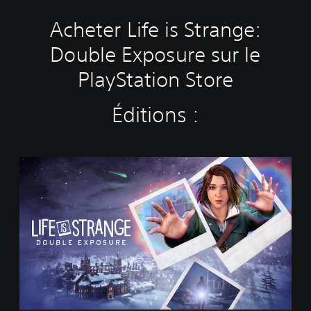
Acheter Life is Strange:
Double Exposure sur le
PlayStation Store
Éditions :
S
t
a
n
d
a
r
d
E
d
i
t