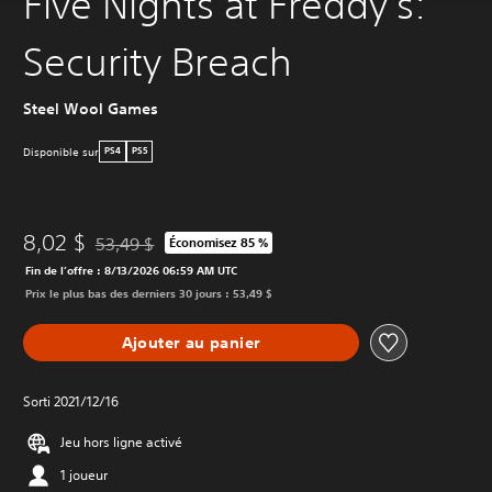
Five Nights at Freddy's:
Security Breach
Steel Wool Games
Disponible sur
PS4
PS5
8,02 $
53,49 $
Économisez 85 %
Remise par rapport au prix d'origine de 53,49 $
Fin de l’offre : 8/13/2026 06:59 AM UTC
Prix le plus bas des derniers 30 jours : 53,49 $
Ajouter au panier
Sorti 2021/12/16
Jeu hors ligne activé
1 joueur