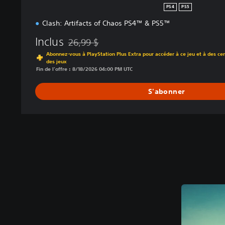
PS4
PS5
Clash: Artifacts of Chaos PS4™ & PS5™
Inclus
26,99 $
Remise par rapport au prix d'origine de 26,99 $
Abonnez-vous à PlayStation Plus Extra pour accéder à ce jeu et à des cen
des jeux
Fin de l’offre : 8/18/2026 04:00 PM UTC
S'abonner