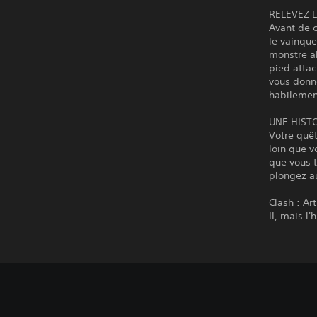
RELEVEZ L
Avant de c
le vainque
monstre al
pied attac
vous donne
habilement
UNE HIST
Votre quê
loin que v
que vous t
plongez au
Clash : Ar
II, mais l