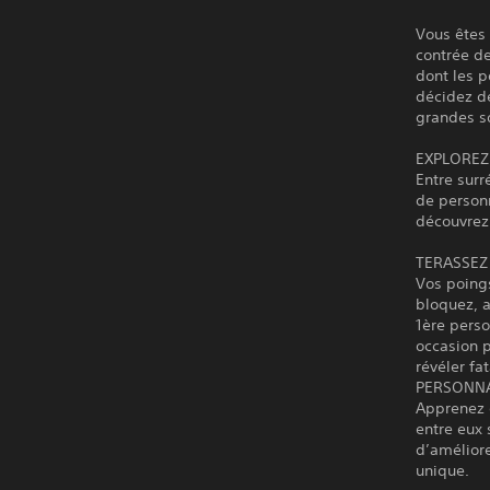
Vous êtes 
contrée de
dont les p
décidez de
grandes so
EXPLOREZ
Entre surr
de personn
découvrez 
TERASSEZ
Vos poings
bloquez, a
1ère perso
occasion p
révéler fat
PERSONNA
Apprenez d
entre eux 
d’améliore
unique.