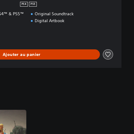
PS4
PS5
 PS4™ & PS5™
Original Soundtrack
Digital Artbook
Ajouter au panier