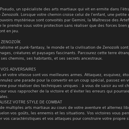
Pseudo, un spécialiste des arts martiaux qui vit en ermite dans l'ét
 Zenozoïk. Lorsque votre chemin croise celui de l'enfant, une petite 
ouvoirs mystérieux sont convoités par Gemini, la Maîtresse des Artef
 le prendre sous votre protection sans réaliser que des forces bien 
nt en jeu.
 ZENOZOÏK
éalisme et punk-fantasy, le monde et la civilisation de Zenozoïk sont
ages, créatures et paysages fascinants. Parcourez cette terre étran
ses chemins, ses habitants, et ses secrets ancestraux.
 VOS ADVERSAIRES
 et votre vitesse sont vos meilleures armes. Attaquez, esquivez, éto
nnulez une parade pour la convertir en un coup spécial, passez en v
nne pour réaliser des techniques uniques : à vous de saisir au vol 
our vous rapprocher de la victoire et d’éviter les erreurs qui pourraie
ales.
LISEZ VOTRE STYLE DE COMBAT
e multiples arts martiaux au cours de votre aventure et alternez li
selon vos goûts, les ennemis et les situations. Vos victoires vous pe
r vos caractéristiques et vos attaques pour construire votre propre s