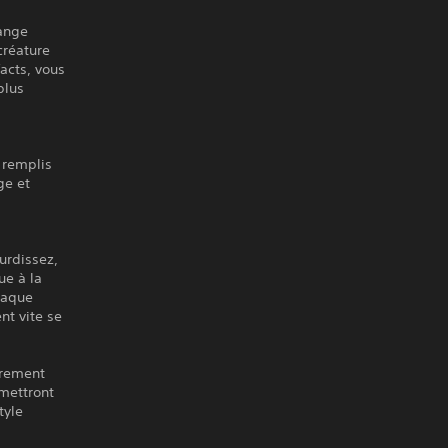
range
créature
acts, vous
plus
 remplis
ge et
urdissez,
ue à la
chaque
nt vite se
brement
rmettront
tyle