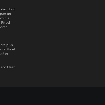
e dés dont
oquer un
voir le
 Rituel
onter
nera plus
ursuite et
ssé et
Zeno Clash