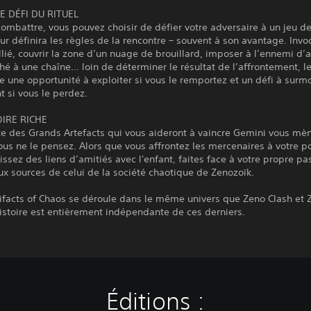
E DÉFI DU RITUEL
ombattre, vous pouvez choisir de défier votre adversaire à un jeu d
ur définira les règles de la rencontre – souvent à son avantage. Inv
lié, couvrir la zone d’un nuage de brouillard, imposer à l’ennemi d’a
hé à une chaîne… loin de déterminer le résultat de l’affrontement, le
 une opportunité à exploiter si vous le remportez et un défi à surm
 si vous le perdez.
OIRE RICHE
te des Grands Artefacts qui vous aideront à vaincre Gemini vous mè
ous ne le pensez. Alors que vous affrontez les mercenaires à votre po
issez des liens d’amitiés avec l'enfant, faites face à votre propre pa
x sources de celui de la société chaotique de Zenozoïk.
tifacts of Chaos se déroule dans le même univers que Zeno Clash et 
'histoire est entièrement indépendante de ces derniers.
Éditions :