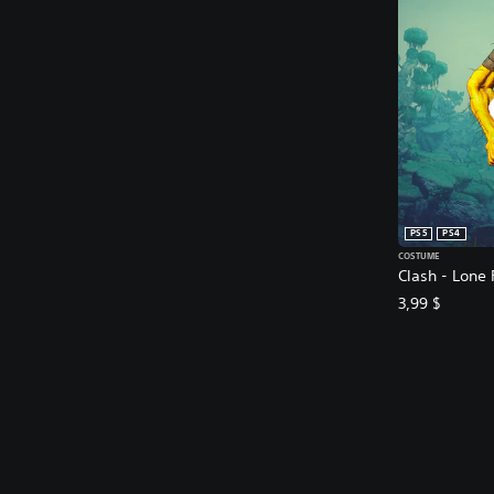
PS5
PS4
COSTUME
Clash - Lone 
3,99 $