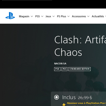
Magasin
PS5
Jeux
PS Plus
Accessoires
Actualités
Clash: Artif
Chaos
NACON SA
PS4
PS5
STANDARD EDITION
Inclus
26,99 $
Remise par rapport
Abonnez-vous à PlayStation Plus 