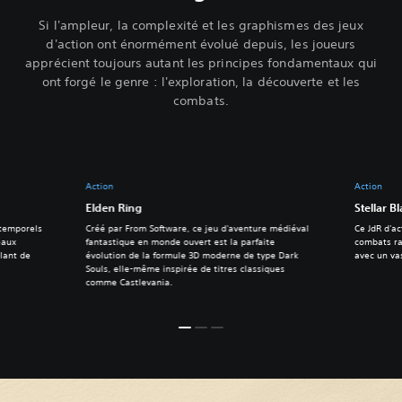
Si l'ampleur, la complexité et les graphismes des jeux
d'action ont énormément évolué depuis, les joueurs
apprécient toujours autant les principes fondamentaux qui
ont forgé le genre : l'exploration, la découverte et les
combats.
Action
Action
Elden Ring
Stellar B
 temporels
Créé par From Software, ce jeu d'aventure médiéval
Ce JdR d'ac
eaux
fantastique en monde ouvert est la parfaite
combats ra
lant de
évolution de la formule 3D moderne de type Dark
avec un va
Souls, elle-même inspirée de titres classiques
comme Castlevania.