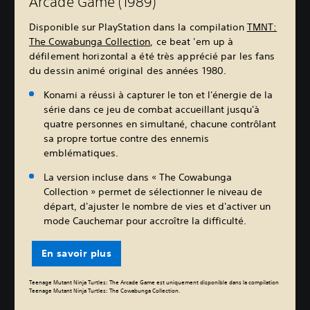
Arcade Game (1989)
Disponible sur PlayStation dans la compilation
TMNT:
The Cowabunga Collection
, ce beat 'em up à
défilement horizontal a été très apprécié par les fans
du dessin animé original des années 1980.
Konami a réussi à capturer le ton et l'énergie de la
série dans ce jeu de combat accueillant jusqu'à
quatre personnes en simultané, chacune contrôlant
sa propre tortue contre des ennemis
emblématiques.
La version incluse dans « The Cowabunga
Collection » permet de sélectionner le niveau de
départ, d'ajuster le nombre de vies et d'activer un
mode Cauchemar pour accroître la difficulté.
En savoir plus
Teenage Mutant Ninja Turtles: The Arcade Game est uniquement disponible dans la compilation
Teenage Mutant Ninja Turtles: The Cowabunga Collection.