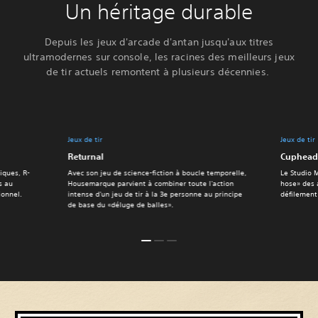
Un héritage durable
Depuis les jeux d'arcade d'antan jusqu'aux titres
ultramodernes sur console, les racines des meilleurs jeux
de tir actuels remontent à plusieurs décennies.
Jeux de tir
Jeux de tir
Returnal
Cuphead
iques, R-
Avec son jeu de science-fiction à boucle temporelle,
Le Studio 
s au
Housemarque parvient à combiner toute l'action
hose» des a
ionnel.
intense d'un jeu de tir à la 3e personne au principe
défilement
de base du «déluge de balles».