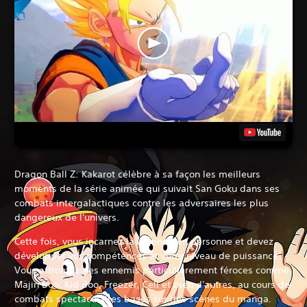
Dragon Ball Z: Kakarot célèbre à sa façon les meilleurs
moments de la série animée qui suivait San Goku dans ses
combats intergalactiques contre les adversaires les plus
dangereux de l'univers.
Cette fois, vous incarnez la légende en personne et devez
développer vos compétences et votre niveau de puissance.
Vous affrontez des ennemis particulièrement féroces comme
Majin Boo, Kid Boo, Freezer, Cell et bien d'autres, au cours de
combats spectaculaires basés sur des scènes du manga.