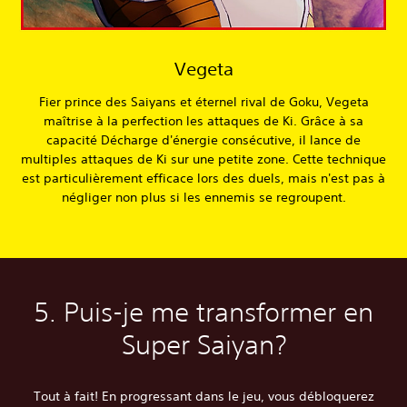
Vegeta
Fier prince des Saiyans et éternel rival de Goku, Vegeta
maîtrise à la perfection les attaques de Ki. Grâce à sa
capacité Décharge d'énergie consécutive, il lance de
multiples attaques de Ki sur une petite zone. Cette technique
est particulièrement efficace lors des duels, mais n'est pas à
négliger non plus si les ennemis se regroupent.
5. Puis-je me transformer en
Super Saiyan?
Tout à fait! En progressant dans le jeu, vous débloquerez