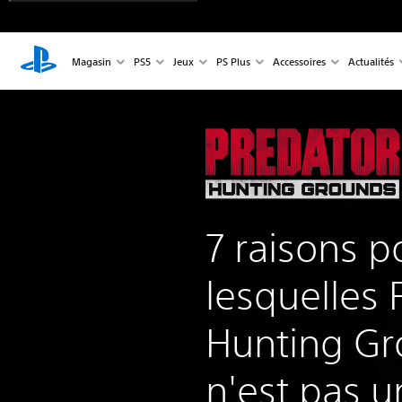
Magasin
PS5
Jeux
PS Plus
Accessoires
Actualités
7 raisons p
lesquelles 
Hunting G
n'est pas u