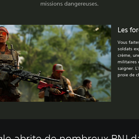
missions dangereuses.
Les for
Vous faite
soldats ex
crème, un
militaires
saigner. L
proie de c
ngle abrite de nombreux PNJ 