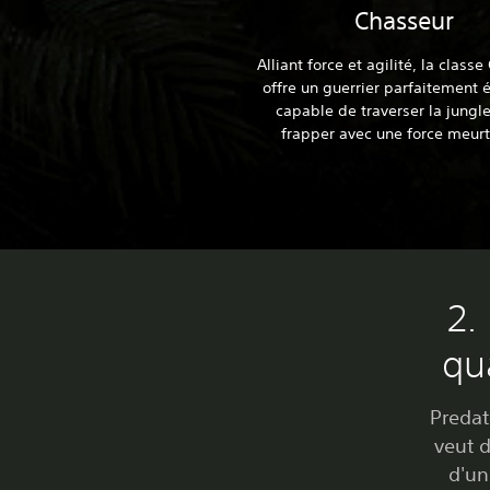
Chasseur
Alliant force et agilité, la class
offre un guerrier parfaitement é
capable de traverser la jungle
frapper avec une force meurt
2.
qu
Predat
veut d
d'un