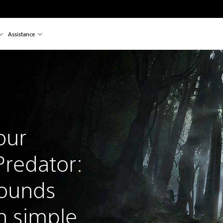
Assistance
our
Predator:
rounds
n simple