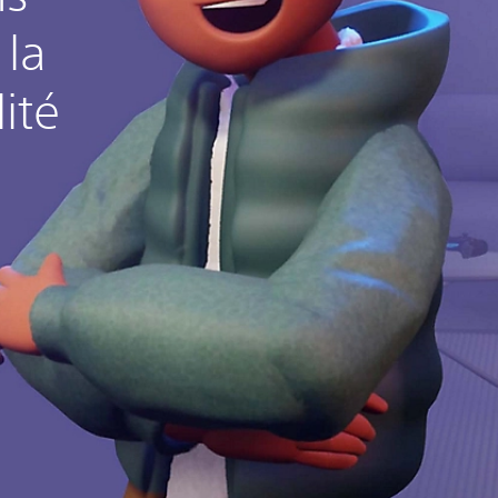
 la
ité