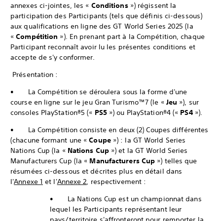
annexes ci-jointes, les «
Conditions
») régissent la
participation des Participants (tels que définis ci-dessous)
aux qualifications en ligne des GT World Series 2025 (la
«
Compétition
»). En prenant part à la Compétition, chaque
Participant reconnaît avoir lu les présentes conditions et
accepte de s'y conformer.
Présentation :
• La Compétition se déroulera sous la forme d'une
course en ligne sur le jeu Gran Turismo™7 (le «
Jeu
»), sur
consoles PlayStation®5 («
PS5
») ou PlayStation®4 («
PS4
»).
• La Compétition consiste en deux (2) Coupes différentes
(chacune formant une «
Coupe
») : la GT World Series
Nations Cup (la «
Nations Cup
») et la GT World Series
Manufacturers Cup (la «
Manufacturers Cup
») telles que
résumées ci-dessous et décrites plus en détail dans
l'
Annexe 1
et l'
Annexe 2
, respectivement :
• La Nations Cup est un championnat dans
lequel les Participants représentant leur
pays/territoire s'affronteront pour remporter la