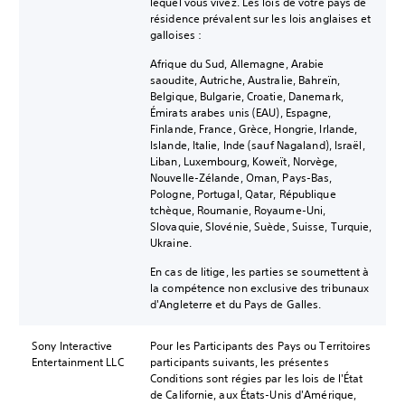
lequel vous vivez. Les lois de votre pays de
résidence prévalent sur les lois anglaises et
galloises :
Afrique du Sud, Allemagne, Arabie
saoudite, Autriche, Australie, Bahreïn,
Belgique, Bulgarie, Croatie, Danemark,
Émirats arabes unis (EAU), Espagne,
Finlande, France, Grèce, Hongrie, Irlande,
Islande, Italie, Inde (sauf Nagaland), Israël,
Liban, Luxembourg, Koweït, Norvège,
Nouvelle-Zélande, Oman, Pays-Bas,
Pologne, Portugal, Qatar, République
tchèque, Roumanie, Royaume-Uni,
Slovaquie, Slovénie, Suède, Suisse, Turquie,
Ukraine.
En cas de litige, les parties se soumettent à
la compétence non exclusive des tribunaux
d'Angleterre et du Pays de Galles.
Sony Interactive
Pour les Participants des Pays ou Territoires
Entertainment LLC
participants suivants, les présentes
Conditions sont régies par les lois de l'État
de Californie, aux États-Unis d'Amérique,