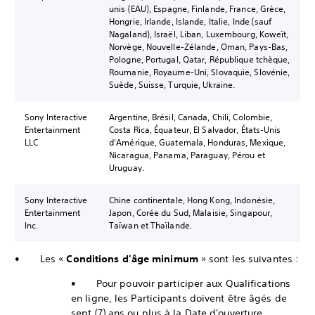
unis (EAU), Espagne, Finlande, France, Grèce,
Hongrie, Irlande, Islande, Italie, Inde (sauf
Nagaland), Israël, Liban, Luxembourg, Koweït,
Norvège, Nouvelle-Zélande, Oman, Pays-Bas,
Pologne, Portugal, Qatar, République tchèque,
Roumanie, Royaume-Uni, Slovaquie, Slovénie,
Suède, Suisse, Turquie, Ukraine.
Sony Interactive
Argentine, Brésil, Canada, Chili, Colombie,
Entertainment
Costa Rica, Équateur, El Salvador, États-Unis
LLC
d'Amérique, Guatemala, Honduras, Mexique,
Nicaragua, Panama, Paraguay, Pérou et
Uruguay.
Sony Interactive
Chine continentale, Hong Kong, Indonésie,
Entertainment
Japon, Corée du Sud, Malaisie, Singapour,
Inc.
Taïwan et Thaïlande.
• Les «
Conditions d'âge minimum
» sont les suivantes :
• Pour pouvoir participer aux Qualifications
en ligne, les Participants doivent être âgés de
sept (7) ans ou plus à la Date d'ouverture