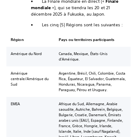
• La Finale mondiale en direct («
Finale
mondiale
»), qui se tiendra les 20 et 21
décembre 2025 à Fukuoka, au Japon.
• Les cinq (5) Régions sont les suivantes :
Région
Pays ou territoires participants
Amérique du Nord
Canada, Mexique, États-Unis
d'Amérique.
Amérique
Argentine, Brésil, Chili, Colombie, Costa
centrale/Amérique du
Rica, Équateur, El Salvador, Guatemala,
Sud
Honduras, Nicaragua, Panama,
Paraguay, Pérou et Uruguay.
EMEA
Afrique du Sud, Allemagne, Arabie
saoudite, Autriche, Bahreïn, Belgique,
Bulgarie, Croatie, Danemark, Émirats
arabes unis (EAU), Espagne, Finlande,
France, Grèce, Hongrie, Irlande,
Islande, Italie, Inde (sauf Nagaland),
Israël, Liban, Luxembourg, Koweït,