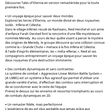
Découvrez Tales of Eternia en version remastérisée pour la toute
première fois.
• Un voyage épique pour sauver deux mondes
Explorez les terres d'Éternia, un monde divisé en deux royaumes
isolés : Inféria et Célestia.
Dans le village inférien reculé de Rasheans, Reid Hershel et son amie
d'enfance Farah Oersted font la rencontre d'une fille mystérieuse
nommée Meredy. Au cours de leur quête visant à percer le mystère
des origines de Meredy, le groupe découvre qu'une collision connue
comme la « Grande Chute » menace à la fois Inféria et Célestia.
À l'aide d'esprits élémentaires, les « méta-elferias », Reid et ses
compagnons entreprennent un voyage épique pour sauver les
deux royaumes d'une destruction imminente.
• Des combats dynamiques et sans contraintes
Le système de combat « Aggressive Linear Motion Battle System »
(A-LMBS) est un système à flux agressif qui permet d'utiliser une
grande variété d'artes, d'effectuer des combos sans interruption et
de se coordonner avec le reste de l'équipe.
Prenez le dessus sur les ennemis et ressortez triomphants au cours
de combats dynamiques en 2D.
• Un remaster fidèle, mais perfectionné
L'expérience de jeu est plus agréable que jamais grâce aux