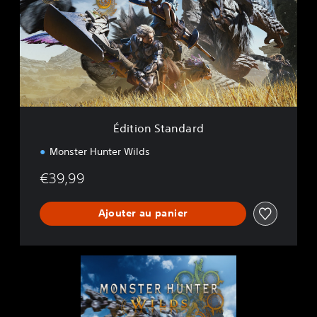
i
o
n
S
t
a
n
d
a
Édition Standard
r
d
Monster Hunter Wilds
€39,99
Ajouter au panier
D
é
m
o
d