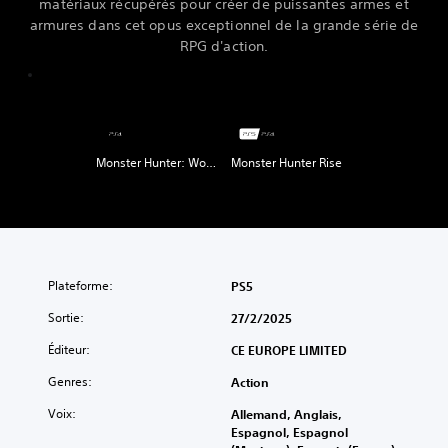
matériaux récupérés pour créer de puissantes armes et
armures dans cet opus exceptionnel de la grande série de
RPG d'action.
Monster Hunter: World
Monster Hunter Rise
Plateforme:
PS5
Sortie:
27/2/2025
Éditeur:
CE EUROPE LIMITED
Genres:
Action
Voix:
Allemand, Anglais,
Espagnol, Espagnol