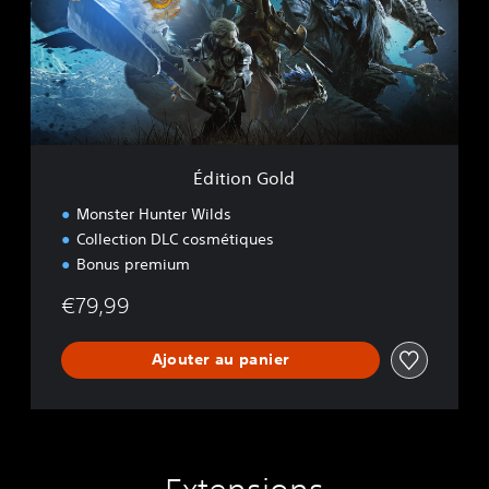
r
o
W
n
i
G
l
o
d
l
s
d
Édition Gold
Monster Hunter Wilds
Collection DLC cosmétiques
Bonus premium
€79,99
Ajouter au panier