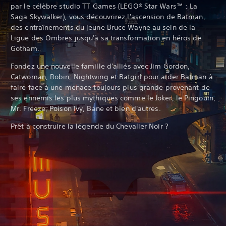
par le célèbre studio TT Games (LEGO® Star Wars™ : La
Saga Skywalker), vous découvrirez l'ascension de Batman,
des entraînements du jeune Bruce Wayne au sein de la
Ligue des Ombres jusqu'à sa transformation en héros de
Gotham.‎
Fondez une nouvelle famille d'alliés avec Jim Gordon,
Catwoman, Robin, Nightwing et Batgirl pour aider Batman à
faire face à une menace toujours plus grande provenant de
ses ennemis les plus mythiques comme le Joker, le Pingouin,
Mr. Freeze, Poison Ivy, Bane et bien d'autres.
Prêt à construire la légende du Chevalier Noir ?