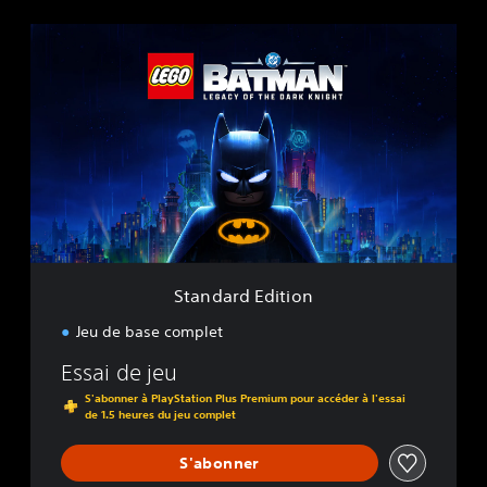
S
t
a
n
d
a
r
d
E
d
i
t
i
Standard Edition
o
n
Jeu de base complet
Essai de jeu
S'abonner à PlayStation Plus Premium pour accéder à l'essai
de 1.5 heures du jeu complet
S'abonner