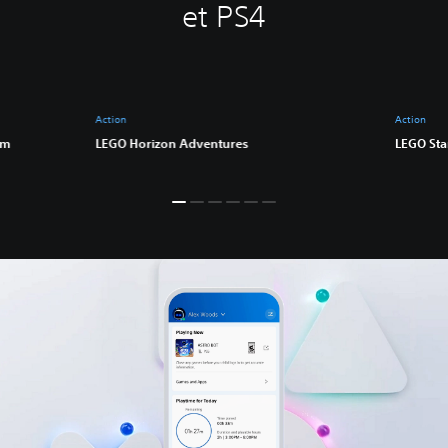
et PS4
Action
Action
am
LEGO Horizon Adventures
LEGO Sta