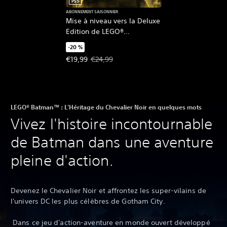
PS5
ABONNEMENT SAISONNIER
Mise à niveau vers la Deluxe
Edition de LEGO®
Batman™ : L'Héritage du
-20 %
Chevalier Noir
Prix de l'offre : €19,99 Prix initial : €24,99
€19,99
€24,99
LEGO® Batman™ : L'Héritage du Chevalier Noir en quelques mots
Vivez l'histoire incontournable
de Batman dans une aventure
pleine d'action.
Devenez le Chevalier Noir et affrontez les super-vilains de
l'univers DC les plus célèbres de Gotham City.
‎ Dans ce jeu d'action-aventure en monde ouvert développé