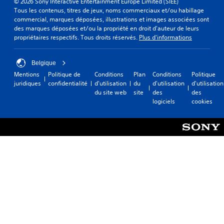
© 2026 Sony Interactive Entertainment Europe Limited (SIEE)
Tous les contenus, titres de jeux, noms commerciaux et/ou habillage
commercial, marques déposées, illustrations et images associées sont
des marques déposées et/ou la propriété en droit d'auteur de leurs
propriétaires respectifs. Tous droits réservés.
Plus d'informations
Belgique
Mentions
Politique de
Conditions
Plan
Conditions
Politique
juridiques
confidentialité
d'utilisation
du
d'utilisation
d'utilisation
du site web
site
des
des
logiciels
cookies