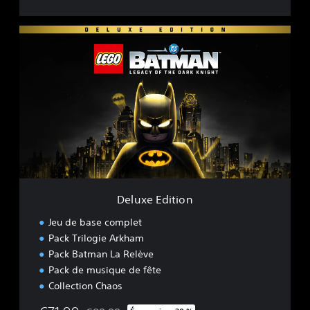
D
e
l
u
x
e
E
d
i
t
i
o
n
Deluxe Edition
Jeu de base complet
Pack Trilogie Arkham
Pack Batman La Relève
Pack de musique de fête
Collection Chaos