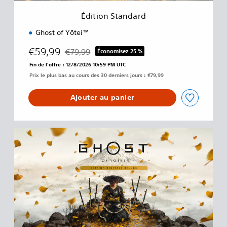
a
Édition Standard
r
d
Ghost of Yōtei™
€59,99
€79,99
Économisez 25 %
Remise par rapport au prix d'origine de €79,99
Fin de l'offre : 12/8/2026 10:59 PM UTC
Prix le plus bas au cours des 30 derniers jours : €79,99
Ajouter au panier
D
i
g
i
t
a
l
D
e
l