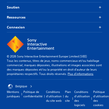
s
o
é
s
a
u
u
m
t
i
Soutien
e
t
e
i
d
l
a
n
e
c
Ressources
l
u
t
r
k
e
t
s
o
s
m
o
c
Connexion
n
(
e
u
l
t
B
n
r
é
à
t
a
d
s
p
.
e
d
s
r
v
e
i
o
o
l
q
g
© 2026 Sony Interactive Entertainment Europe Limited (SIEE)
u
'
r
u
Tous les contenus, titres de jeux, noms commerciaux et/ou habillage
s
i
e
e
commercial, marques déposées, illustrations et images associées sont
.
n
s
)
des marques déposées et/ou la propriété en droit d'auteur de leurs
t
s
propriétaires respectifs. Tous droits réservés.
Plus d'informations
r
D
e
i
e
r
g
s
d
Belgique
u
o
a
Mentions
Politique de
Conditions
Plan
Conditions
Politique
e
p
n
juridiques
confidentialité
d'utilisation
du
d'utilisation
d'utilisation
e
t
s
du site web
site
des
des
t
i
l
logiciels
cookies
l
o
e