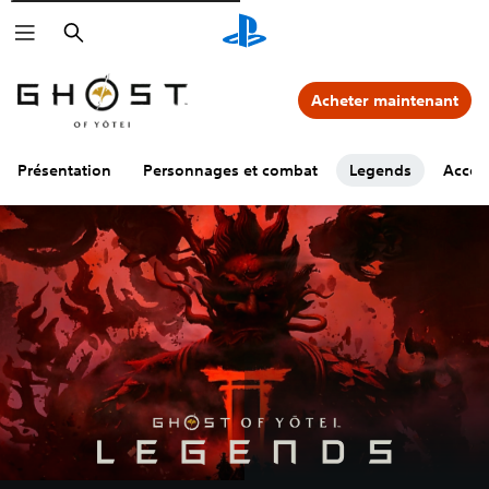
Rechercher
Acheter maintenant
Présentation
Personnages et combat
Legends
Access