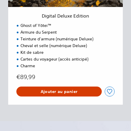
u
x
e
Digital Deluxe Edition
E
d
Ghost of Yōtei™
i
Armure du Serpent
t
Teinture d'armure (numérique Deluxe)
i
o
Cheval et selle (numérique Deluxe)
n
Kit de sabre
Cartes du voyageur (accès anticipé)
Charme
€89,99
Ajouter au panier