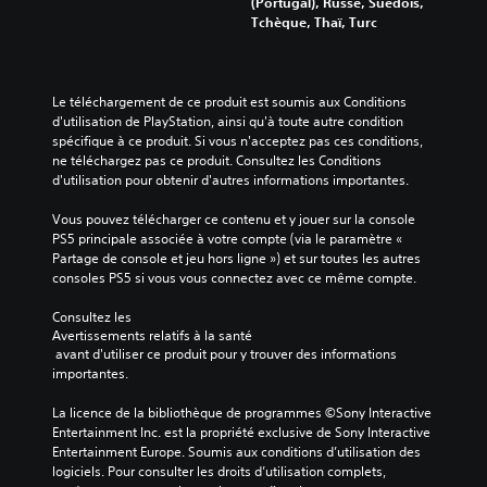
(Portugal), Russe, Suédois,
i
s
i
l
e
Tchèque, Thaï, Turc
n
e
a
i
z
d
f
l
t
p
i
f
o
é
a
v
e
g
v
r
Le téléchargement de ce produit est soumis aux Conditions 
i
t
u
o
a
d'utilisation de PlayStation, ainsi qu'à toute autre condition 
d
s
e
u
m
spécifique à ce produit. Si vous n'acceptez pas ces conditions, 
u
d
s
s
é
ne téléchargez pas ce produit. Consultez les Conditions 
e
e
p
s
t
d'utilisation pour obtenir d'autres informations importantes.
l
l
a
o
r
l
a
r
n
e
Vous pouvez télécharger ce contenu et y jouer sur la console 
e
c
l
t
r
PS5 principale associée à votre compte (via le paramètre « 
m
a
é
p
l
Partage de console et jeu hors ligne ») et sur toutes les autres 
e
m
s
r
a
consoles PS5 si vous vous connectez avec ce même compte.
n
é
.
o
s
t
r
p
o
Consultez les 
d
a
o
r
Avertissements relatifs à la santé
i
S
q
s
t
 avant d'utiliser ce produit pour y trouver des informations 
f
o
u
é
i
importantes.
f
u
i
e
e
é
s
s
s
a
La licence de la bibliothèque de programmes ©Sony Interactive 
r
o
.
-
u
Entertainment Inc. est la propriété exclusive de Sony Interactive 
e
n
d
t
Entertainment Europe. Soumis aux conditions d’utilisation des 
n
t
i
logiciels. Pour consulter les droits d’utilisation complets, 
i
t
I
s