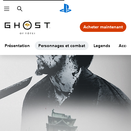
Rechercher
Acheter maintenant
Présentation
Personnages et combat
Legends
Access