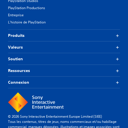
é
PlayStation Studios
a
i
f
PlayStation Productions
r
r
i
l
l
Entreprise
n
é
a
i
L'histoire de PlayStation
s
s
,
.
o
o
Produits
r
u
t
u
S
i
t
Valeurs
o
e
i
u
a
l
Soutien
s
u
i
-
d
s
Ressources
t
i
e
i
o
r
d
t
Connexion
l
e
e
r
m
s
e
a
s
s
n
u
(
i
g
B
è
g
a
© 2026 Sony Interactive Entertainment Europe Limited (SIEE)
r
e
Tous les contenus, titres de jeux, noms commerciaux et/ou habillage
s
e
s
commercial, marques déposées, illustrations et images associées sont