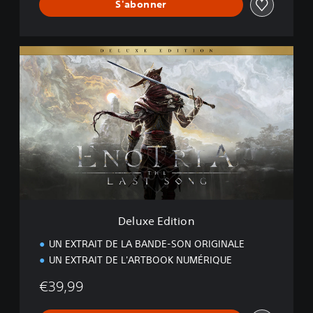
S'abonner
D
e
l
u
x
e
E
d
i
t
i
o
n
Deluxe Edition
UN EXTRAIT DE LA BANDE-SON ORIGINALE
UN EXTRAIT DE L'ARTBOOK NUMÉRIQUE
€39,99