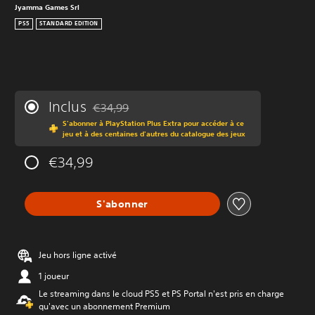
Jyamma Games Srl
PS5
STANDARD EDITION
Inclus
€34,99
Remise par rapport au prix d'origine de €34,99
S'abonner à PlayStation Plus Extra pour accéder à ce
jeu et à des centaines d'autres du catalogue des jeux
€34,99
S'abonner
Jeu hors ligne activé
1 joueur
Le streaming dans le cloud PS5 et PS Portal n'est pris en charge
qu'avec un abonnement Premium