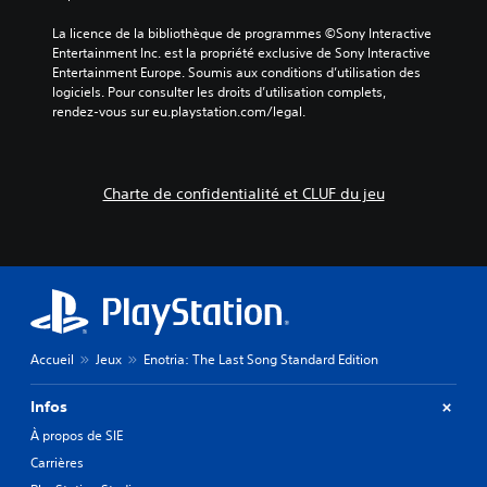
n
A
t
m
e
u
.
La licence de la bibliothèque de programmes ©Sony Interactive 
m
c
Entertainment Inc. est la propriété exclusive de Sony Interactive 
d
a
o
Entertainment Europe. Soumis aux conditions d’utilisation des 
i
n
m
logiciels. Pour consulter les droits d’utilisation complets, 
d
o
p
rendez-vous sur eu.playstation.com/legal.
e
m
o
s
o
r
s
n
t
e
o
e
Charte de confidentialité et CLUF du jeu
l
p
V
o
a
o
n
s
u
u
d
s
n
e
p
m
d
o
o
i
u
d
a
v
è
Accueil
Jeux
Enotria: The Last Song Standard Edition
l
e
l
o
z
e
g
Infos
d
p
u
é
r
À propos de SIE
e
f
é
s
Carrières
i
d
p
n