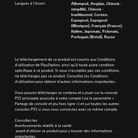
a
o
Langues à l'écran:
Allemand, Anglais, Chinois -
s
u
n
r
simplifié, Chinois -
o
s
s
i
traditionnel, Coréen,
n
p
l
e
Espagnol, Espagnol
d
o
e
l
(Mexique), Français (France),
e
u
s
d
Italien, Japonais, Polonais,
c
v
s
u
Portugais (Brésil), Russe
h
e
o
g
a
z
u
a
q
r
s
m
u
e
-
e
Le téléchargement de ce produit est soumis aux Conditions 
e
c
t
p
d'utilisation de PlayStation, ainsi qu'à toute autre condition 
s
o
i
l
spécifique à ce produit. Si vous n'acceptez pas ces conditions, 
o
n
t
a
ne téléchargez pas ce produit. Consultez les Conditions 
r
f
r
y
d'utilisation pour obtenir d'autres informations importantes.
t
i
e
à
i
g
s
t
Vous pouvez télécharger ce contenu et y jouer sur la console 
e
u
c
o
PS5 principale associée à votre compte (via le paramètre « 
a
r
a
u
Partage de console et jeu hors ligne ») et sur toutes les autres 
u
e
r
t
consoles PS5 si vous vous connectez avec ce même compte.
d
r
c
m
i
l
e
o
Consultez les 
o
e
j
m
Avertissements relatifs à la santé
.
s
e
e
 avant d'utiliser ce produit pour y trouver des informations 
c
u
n
importantes.
o