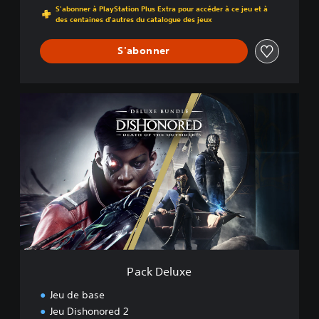
S'abonner à PlayStation Plus Extra pour accéder à ce jeu et à
des centaines d'autres du catalogue des jeux
S'abonner
P
a
c
k
D
e
l
u
x
e
Pack Deluxe
Jeu de base
Jeu Dishonored 2