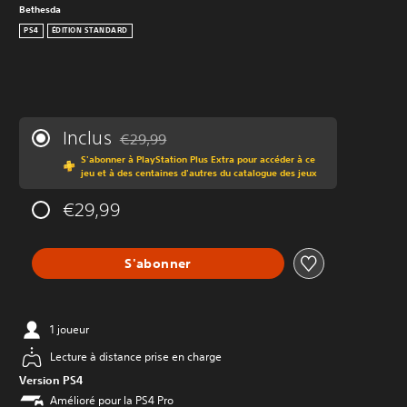
Bethesda
PS4
ÉDITION STANDARD
Inclus
€29,99
Remise par rapport au prix d'origine de €29,99
S'abonner à PlayStation Plus Extra pour accéder à ce
jeu et à des centaines d'autres du catalogue des jeux
€29,99
S'abonner
1 joueur
Lecture à distance prise en charge
Version PS4
Amélioré pour la PS4 Pro