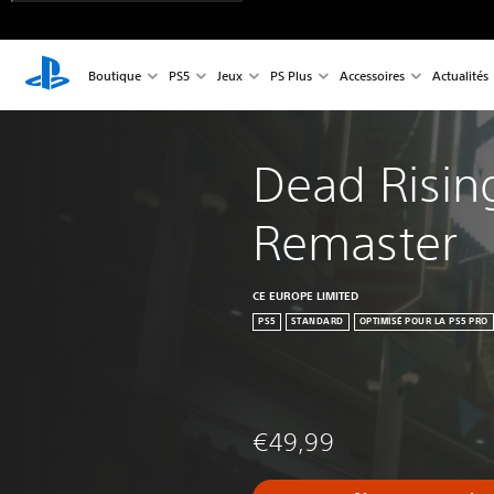
Boutique
PS5
Jeux
PS Plus
Accessoires
Actualités
Dead Risin
Remaster
CE EUROPE LIMITED
PS5
STANDARD
OPTIMISÉ POUR LA PS5 PRO
€49,99