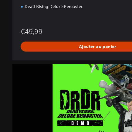
Dead Rising Deluxe Remaster
€49,99
Ajouter au panier
D
e
a
d
R
i
s
i
n
g
D