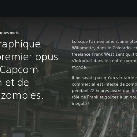
lques mots
raphique
Lorsque l'armée américaine place
Willamette, dans le Colorado, en
premier opus
freelance Frank West sent qu'il 
s'introduit dans le centre comme
e Capcom
monde.
Il ne savait pas qu'un véritable e
n et de
commercial est infesté de zombie
pendant 72 heures avant que les
 zombies.
rôle de Frank et goûtez à un no
inégalé !