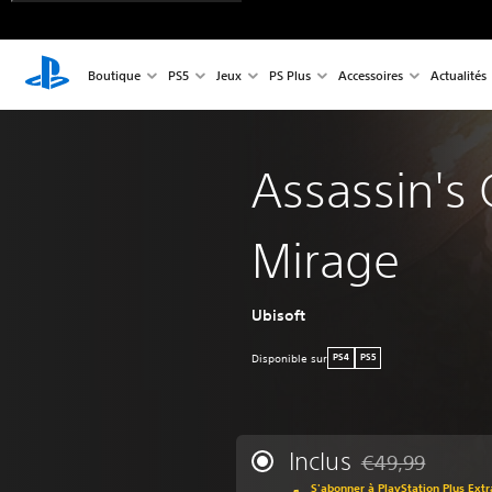
Boutique
PS5
Jeux
PS Plus
Accessoires
Actualités
Assassin's
Mirage
Ubisoft
Disponible sur
PS4
PS5
Inclus
€49,99
Remise par rappor
S'abonner à PlayStation Plus Extr