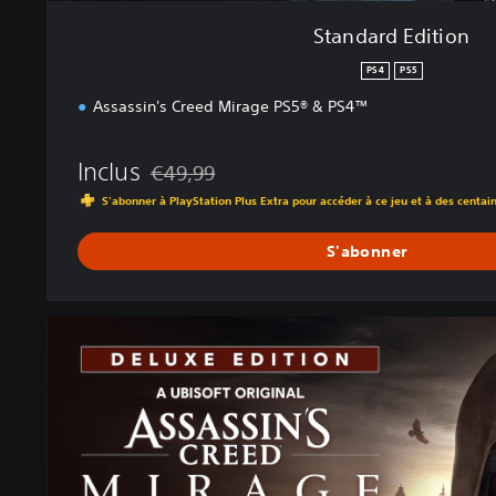
Standard Edition
PS4
PS5
Assassin's Creed Mirage PS5® & PS4™
Inclus
€49,99
Remise par rapport au prix d'origine de €49,99
S'abonner à PlayStation Plus Extra pour accéder à ce jeu et à des centai
S'abonner
D
e
l
u
x
e
E
d