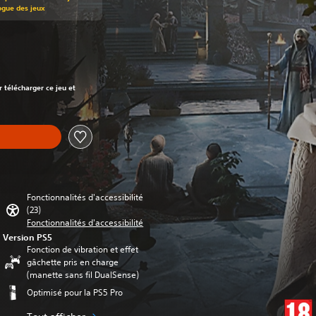
ogue des jeux
t au prix d'origine de €49,99
r télécharger ce jeu et
Fonctionnalités d'accessibilité
(23)
Fonctionnalités d'accessibilité
Version PS5
Fonction de vibration et effet
gâchette pris en charge
(manette sans fil DualSense)
Optimisé pour la PS5 Pro