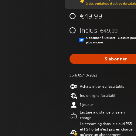
à des centaines d'autres du catal
€49,99
Inclus
€49,99
Remise par rappor
S'abonner à Ubisoft+ Classics pou
plus encore
S'abonner
Sorti 05/10/2023
Achats intra-jeu facultatifs
Jeu en ligne facultatif
1 joueur
Lecture à distance prise en
charge
Le streaming dans le cloud PS5
et PS Portal n'est pris en charge
qu'avec un abonnement