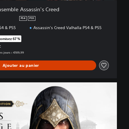
nsemble Assassin's Creed
PS4
PS5
S4 & PS5
Assassin’s Creed Valhalla PS4 & PS5
omisez 67 %
rt au prix d'origine de €109,99
C
rs jours : €109,99
Ajouter au panier