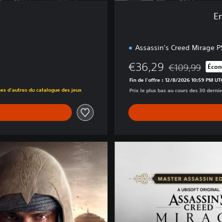
s
E
C
r
Assassin’s Creed Mirage P
e
e
€36,29
€109,99
Écon
d
Remise par rappo
Fin de l'offre : 12/8/2026 10:59 PM UT
nes d'autres du catalogue des jeux
Prix le plus bas au cours des 30 dernie
M
a
s
t
e
r
A
s