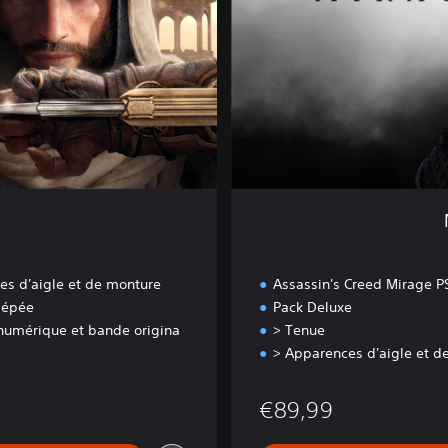
s
a
s
s
i
n
E
d
i
t
i
o
n
es d'aigle et de monture
Assassin's Creed Mirage 
 épée
Pack Deluxe
 numérique et bande origina
> Tenue
> Apparences d'aigle et d
99
€89,99