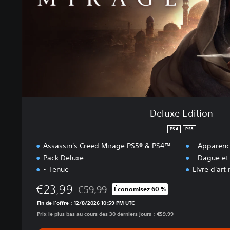
i
t
i
o
n
Deluxe Edition
PS4
PS5
Assassin's Creed Mirage PS5® & PS4™
- Apparenc
Pack Deluxe
- Dague et
- Tenue
Livre d'art
€23,99
€59,99
Économisez 60 %
Remise par rapport au prix d'origine de €59,
Fin de l'offre : 12/8/2026 10:59 PM UTC
Prix le plus bas au cours des 30 derniers jours : €59,99