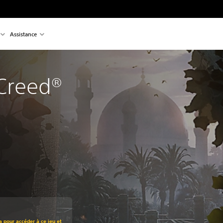
Assistance
 Creed®
t au prix d'origine de €49,99
a pour accéder à ce jeu et