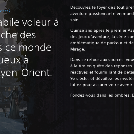
Découvrez le foyer des tout pre
c'est ?
aventure passionnante en monde 
bile voleur à
soin.
Quinze ans après le premier Ass
erche des
des jeux d'aventure, la série co
emblématique de parkour et de 
s ce monde
Mirage.
ueux à
Dans ce retour aux sources, vou
à la tire en quête des réponses
yen-Orient.
réactives et fourmillant de déta
9e siècle, et dévoilez les myst
luttez pour assurer votre avenir.
Fondez-vous dans les ombres. D