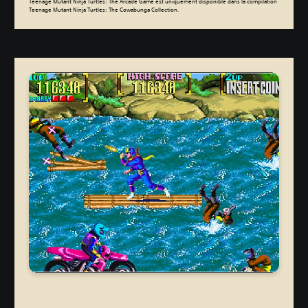
Teenage Mutant Ninja Turtles: The Arcade Game est uniquement disponible dans la compilation
Teenage Mutant Ninja Turtles: The Cowabunga Collection.