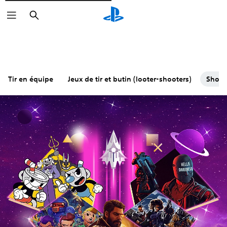
Rechercher
Tir en équipe
Jeux de tir et butin (looter-shooters)
Shoot