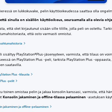
vieressä on lukkokuvake, pelin käyttöoikeudessa saattaa olla ongel
että sinulla on sisällön käyttöoikeus, seuraamalla alla olevia ohje
ta, että olet kirjautunut sisään sille tilille, jolla peli on ostettu. Tarkis
umahistoriasta, että osto varmasti onnistui.
apahtumahistoria
li sisältyy PlayStation®Plus-jäsenyyteen, varmista, että tilaus on voi
seessä on PlayStation Plus -peli, tarkista PlayStation Plus -oppaasta,
en saatavilla.
yStation Plus -tilausta
Plus -pelit
ku toinen omistaa pelin ja jakaa konsolin kanssasi, varmista, että hä
ut
Konsolin jakaminen ja offline-tilassa pelaaminen
-asetuksen käy
in jakaminen ja offline-pelaaminen