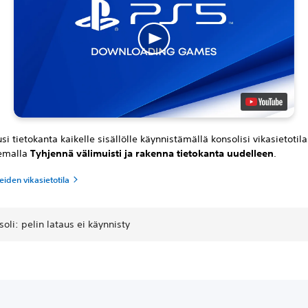
si tietokanta kaikelle sisällölle käynnistämällä konsolisi vikasietotila
semalla
Tyhjennä välimuisti ja rakenna tietokanta uudelleen
.
iden vikasietotila
oli: pelin lataus ei käynnisty