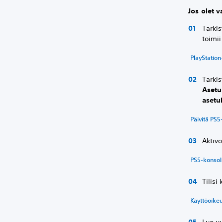
Jos olet v
Tarkis
toimii
PlayStation-
Tarkis
Asetu
asetu
Päivitä PS5
Aktivo
PS5-konsol
Tilisi
Käyttöoike
Luo uu