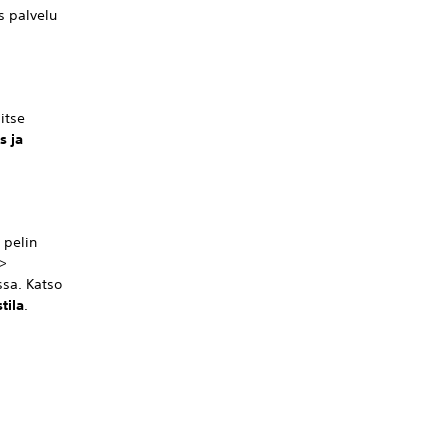
s palvelu
itse
s ja
 pelin
>
ssa. Katso
tila
.