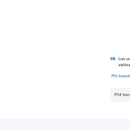
Luo uu
valit
PS5-konsole
PS4-kons