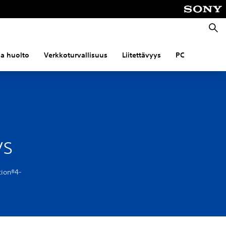
Haku
 ja huolto
Verkkoturvallisuus
Liitettävyys
PC
ys
tion®4-