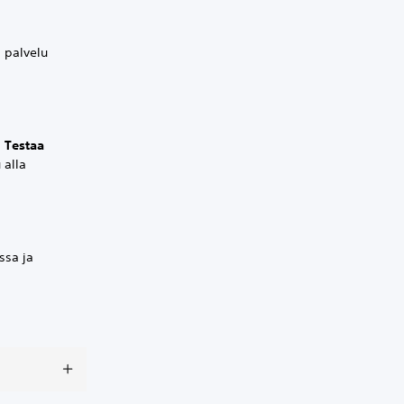
s palvelu
a
Testaa
 alla
ssa ja