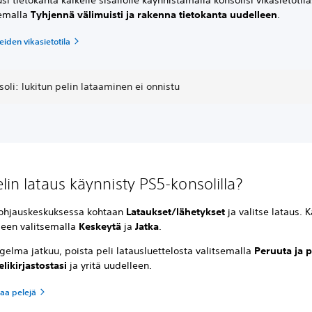
semalla
Tyhjennä välimuisti ja rakenna tietokanta uudelleen
.
iden vikasietotila
oli: lukitun pelin lataaminen ei onnistu
lin lataus käynnisty PS5-konsolilla?
y ohjauskeskuksessa kohtaan
Lataukset/lähetykset
ja valitse lataus. 
leen valitsemalla
Keskeytä
ja
Jatka
.
gelma jatkuu, poista peli latausluettelosta valitsemalla
Peruuta ja p
elikirjastostasi
ja yritä uudelleen.
taa pelejä