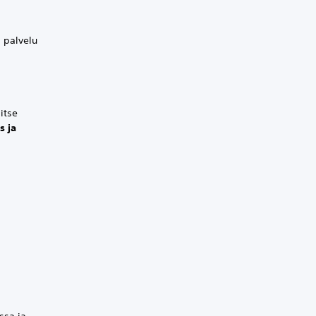
s palvelu
itse
s ja
ssa ja