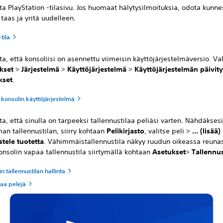
ta PlayStation -tilasivu. Jos huomaat hälytysilmoituksia, odota kunne
 taas ja yritä uudelleen.
tila
ta, että konsoliisi on asennettu viimeisin käyttöjärjestelmäversio. Val
kset
>
Järjestelmä
>
Käyttöjärjestelmä
>
Käyttöjärjestelmän päivity
kset
.
-konsolin käyttöjärjestelmä
ta, että sinulla on tarpeeksi tallennustilaa peliäsi varten. Nähdäksesi
an tallennustilan, siirry kohtaan
Pelikirjasto
, valitse peli >
... (lisää)
stele tuotetta
. Vähimmäistallennustila näkyy ruudun oikeassa reuna
onsolin vapaa tallennustila siirtymällä kohtaan
Asetukset
>
Tallennus
n tallennustilan hallinta
taa pelejä