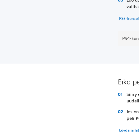
valit
PS5-konsole
PS4-kons
Eikö pe
Siirr
uudel
Jos on
peli
P
Löydä ja la