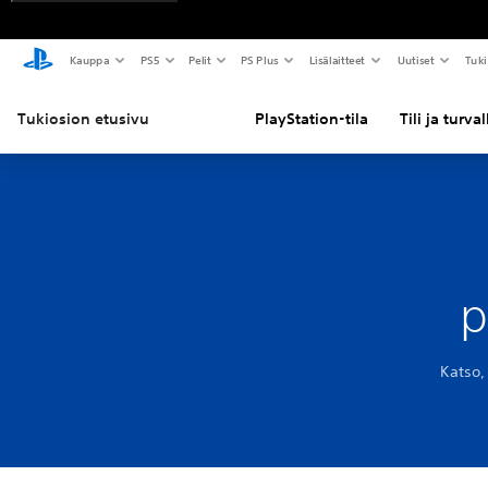
Kauppa
PS5
Pelit
PS Plus
Lisälaitteet
Uutiset
Tuki
Tukiosion etusivu
PlayStation-tila
Tili ja turva
p
Katso,