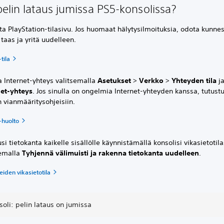
elin lataus jumissa PS5-konsolissa?
ta PlayStation-tilasivu. Jos huomaat hälytysilmoituksia, odota kunne
 taas ja yritä uudelleen.
tila
a Internet-yhteys valitsemalla
Asetukset
>
Verkko
>
Yhteyden tila
j
net-yhteys
. Jos sinulla on ongelmia Internet-yhteyden kanssa, tutustu
n vianmääritysohjeisiin.
-huolto
si tietokanta kaikelle sisällölle käynnistämällä konsolisi vikasietotila
semalla
Tyhjennä välimuisti ja rakenna tietokanta uudelleen
.
iden vikasietotila
oli: pelin lataus on jumissa