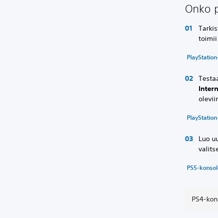
Onko p
Tarkis
toimii
PlayStation-
Testa
Inter
olevii
PlayStation
Luo uu
valit
PS5-konsole
PS4-kons