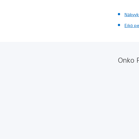
Näkyyk
Eikö pe
Onko P