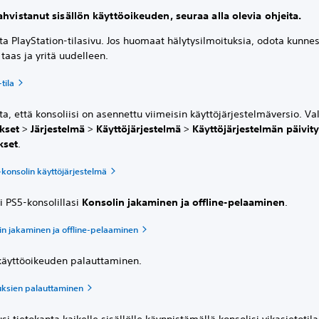
ahvistanut sisällön käyttöoikeuden, seuraa alla olevia ohjeita.
ta PlayStation-tilasivu. Jos huomaat hälytysilmoituksia, odota kunne
 taas ja yritä uudelleen.
tila
ta, että konsoliisi on asennettu viimeisin käyttöjärjestelmäversio. Val
kset
>
Järjestelmä
>
Käyttöjärjestelmä
>
Käyttöjärjestelmän päivity
kset
.
-konsolin käyttöjärjestelmä
i PS5-konsolillasi
Konsolin jakaminen ja offline-pelaaminen
.
in jakaminen ja offline-pelaaminen
 käyttöoikeuden palauttaminen.
uksien palauttaminen
si tietokanta kaikelle sisällölle käynnistämällä konsolisi vikasietotila