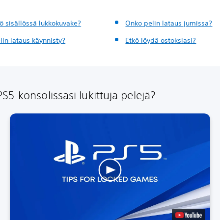
ö sisällössä lukkokuvake?
Onko pelin lataus jumissa?
lin lataus käynnisty?
Etkö löydä ostoksiasi?
S5-konsolissasi lukittuja pelejä?