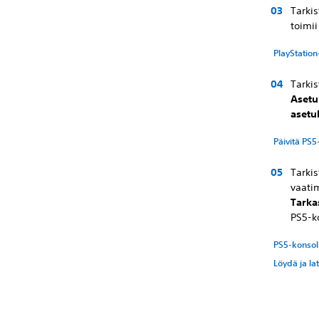
Tarkis
toimii
PlayStation-
Tarkis
Asetu
asetu
Päivitä PS5
Tarkis
vaatim
Tarka
PS5-k
PS5-konsoli
Löydä ja la