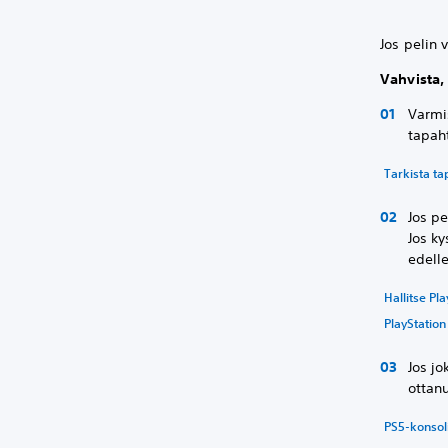
Jos pelin 
Vahvista, 
Varmis
tapaht
Tarkista t
Jos pe
Jos ky
edelle
Hallitse Pla
PlayStation 
Jos jo
ottan
PS5-konsol