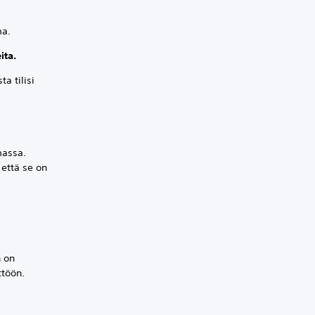
ma.
ita.
ta tilisi
massa.
 että se on
n on
ttöön.