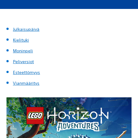
Julkaisupäivä
Kielituki
Moninpeli
Peliversiot
Esteettömyys
Vianmääritys