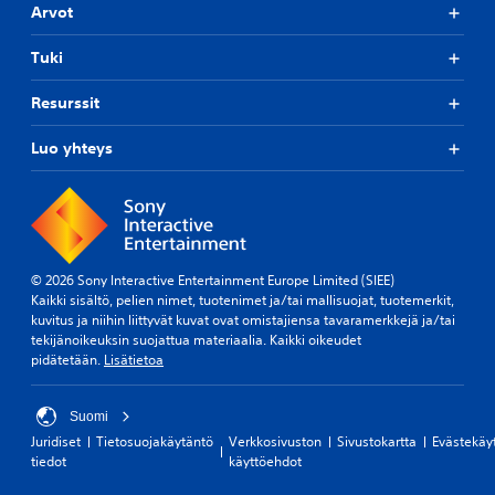
Arvot
Tuki
Resurssit
Luo yhteys
© 2026 Sony Interactive Entertainment Europe Limited (SIEE)
Kaikki sisältö, pelien nimet, tuotenimet ja/tai mallisuojat, tuotemerkit,
kuvitus ja niihin liittyvät kuvat ovat omistajiensa tavaramerkkejä ja/tai
tekijänoikeuksin suojattua materiaalia. Kaikki oikeudet
pidätetään.
Lisätietoa
Suomi
Juridiset
Tietosuojakäytäntö
Verkkosivuston
Sivustokartta
Evästekäy
tiedot
käyttöehdot