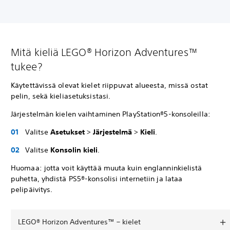
Mitä kieliä LEGO® Horizon Adventures™
tukee?
Käytettävissä olevat kielet riippuvat alueesta, missä ostat
pelin, sekä kieliasetuksistasi.
Järjestelmän kielen vaihtaminen PlayStation®5-konsoleilla:
Valitse
Asetukset
>
Järjestelmä
>
Kieli
.
Valitse
Konsolin kieli
.
Huomaa: jotta voit käyttää muuta kuin englanninkielistä
puhetta, yhdistä PS5®-konsolisi internetiin ja lataa
pelipäivitys.
LEGO® Horizon Adventures™ – kielet