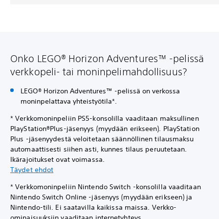
Onko LEGO® Horizon Adventures™ -pelissä
verkkopeli- tai moninpelimahdollisuus?
LEGO® Horizon Adventures™ -pelissä on verkossa
moninpelattava yhteistyötila*.
* Verkkomoninpeliin PS5-konsolilla vaaditaan maksullinen
PlayStation®Plus-jäsenyys (myydään erikseen). PlayStation
Plus -jäsenyydestä veloitetaan säännöllinen tilausmaksu
automaattisesti siihen asti, kunnes tilaus peruutetaan.
Ikärajoitukset ovat voimassa.
Täydet ehdot
* Verkkomoninpeliin Nintendo Switch -konsolilla vaaditaan
Nintendo Switch Online -jäsenyys (myydään erikseen) ja
Nintendo-tili. Ei saatavilla kaikissa maissa. Verkko-
ominaisuuksiin vaaditaan internetyhteys.