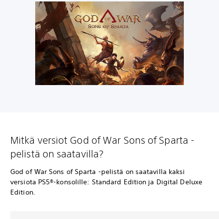
Mitkä versiot God of War Sons of Sparta -
pelistä on saatavilla?
God of War Sons of Sparta -pelistä on saatavilla kaksi
versiota PS5®-konsolille: Standard Edition ja Digital Deluxe
Edition.