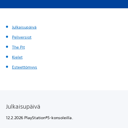
Julkaisupäivä
Peliversiot
The Pit
Kielet
Esteettömyys
Julkaisupäivä
12.2.2026 PlayStation®5-konsoleilla.