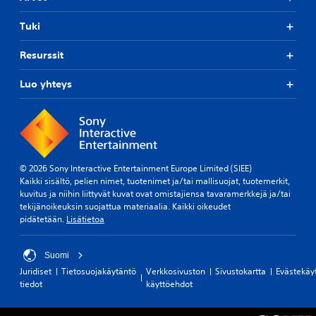
Tuki
Resurssit
Luo yhteys
© 2026 Sony Interactive Entertainment Europe Limited (SIEE)
Kaikki sisältö, pelien nimet, tuotenimet ja/tai mallisuojat, tuotemerkit,
kuvitus ja niihin liittyvät kuvat ovat omistajiensa tavaramerkkejä ja/tai
tekijänoikeuksin suojattua materiaalia. Kaikki oikeudet
pidätetään.
Lisätietoa
Suomi
Juridiset
Tietosuojakäytäntö
Verkkosivuston
Sivustokartta
Evästekäy
tiedot
käyttöehdot