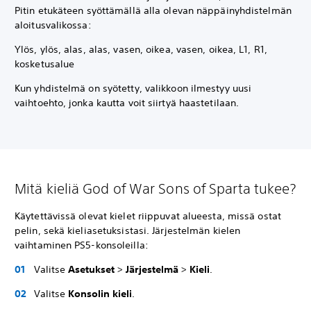
Pitin etukäteen syöttämällä alla olevan näppäinyhdistelmän
aloitusvalikossa:
Ylös, ylös, alas, alas, vasen, oikea, vasen, oikea, L1, R1,
kosketusalue
Kun yhdistelmä on syötetty, valikkoon ilmestyy uusi
vaihtoehto, jonka kautta voit siirtyä haastetilaan.
Mitä kieliä God of War Sons of Sparta tukee?
Käytettävissä olevat kielet riippuvat alueesta, missä ostat
pelin, sekä kieliasetuksistasi. Järjestelmän kielen
vaihtaminen PS5-konsoleilla:
Valitse
Asetukset
>
Järjestelmä
>
Kieli
.
Valitse
Konsolin kieli
.