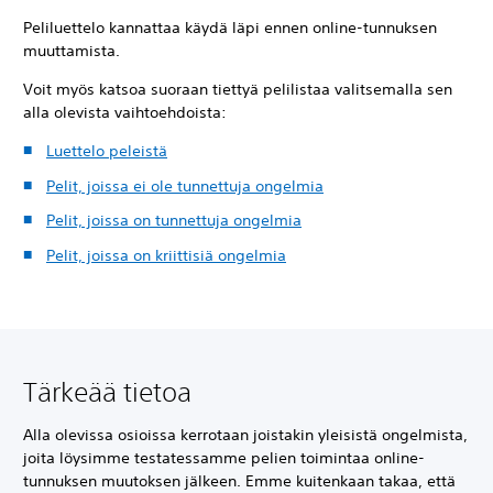
Peliluettelo kannattaa käydä läpi ennen online-tunnuksen
muuttamista.
Voit myös katsoa suoraan tiettyä pelilistaa valitsemalla sen
alla olevista vaihtoehdoista:
Luettelo peleistä
Pelit, joissa ei ole tunnettuja ongelmia
Pelit, joissa on tunnettuja ongelmia
Pelit, joissa on kriittisiä ongelmia
Tärkeää tietoa
Alla olevissa osioissa kerrotaan joistakin yleisistä ongelmista,
joita löysimme testatessamme pelien toimintaa online-
tunnuksen muutoksen jälkeen. Emme kuitenkaan takaa, että