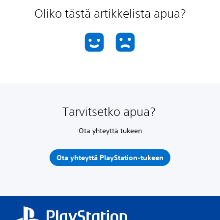
Oliko tästä artikkelista apua?
Tarvitsetko apua?
Ota yhteyttä tukeen
Ota yhteyttä PlayStation-tukeen