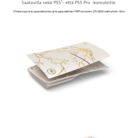
1
Saatavilla sekä PS5
- että PS5 Pro -konsoleille.
1Yhteensopiva levyasemattomien ja levyasemallisten PS5®-konsolien (CFI-2000-malliryhmä – Slim).