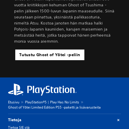
vuotta kriitikkojen kehuman Ghost of Tsushima -
pelin jälkeen 1500-luvun Japanin maaseudulle. Siinä
seurataan piinattua, yksinäistä palkkasoturia,
nimeltä Atsu. Kostoa janoten hän matkaa halki
Pohjois-Japanin kauniiden, karujen maisemien ja
metsästää heitä, jotka tappoivat hänen perheensä
monia vuosia aiemmin.
Tutustu Ghost of Yōtei -peliin
Etusivu
PlayStation®5 | Play Has No Limits
Ghost of Yōtei Limited Edition PS5 -paketti ja lisävarusteita
Tietoja
Tietoa SIE:stä