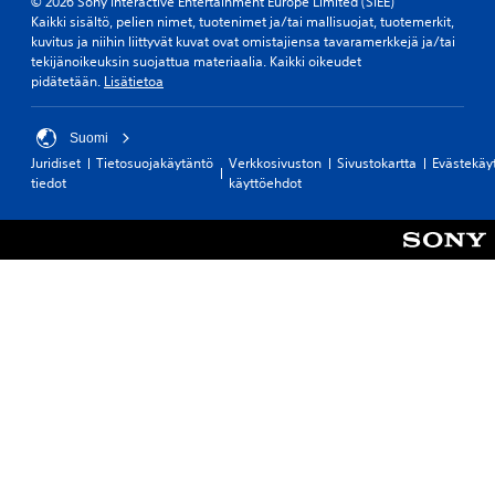
© 2026 Sony Interactive Entertainment Europe Limited (SIEE)
Kaikki sisältö, pelien nimet, tuotenimet ja/tai mallisuojat, tuotemerkit,
kuvitus ja niihin liittyvät kuvat ovat omistajiensa tavaramerkkejä ja/tai
tekijänoikeuksin suojattua materiaalia. Kaikki oikeudet
pidätetään.
Lisätietoa
Suomi
Juridiset
Tietosuojakäytäntö
Verkkosivuston
Sivustokartta
Evästekäy
tiedot
käyttöehdot