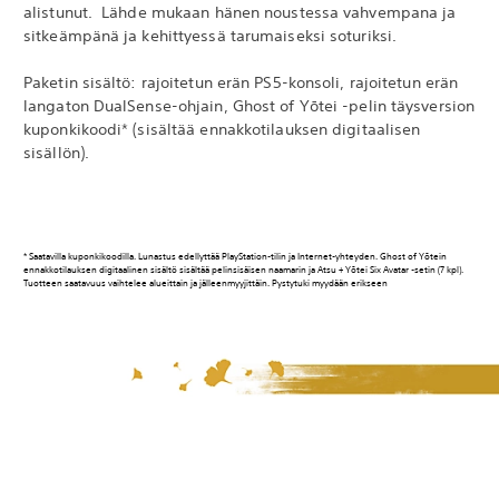
alistunut. Lähde mukaan hänen noustessa vahvempana ja
sitkeämpänä ja kehittyessä tarumaiseksi soturiksi.
Paketin sisältö: rajoitetun erän PS5-konsoli, rajoitetun erän
langaton DualSense-ohjain, Ghost of Yōtei -pelin täysversion
kuponkikoodi* (sisältää ennakkotilauksen digitaalisen
sisällön).
* Saatavilla kuponkikoodilla. Lunastus edellyttää PlayStation-tilin ja Internet-yhteyden. Ghost of Yōtein
ennakkotilauksen digitaalinen sisältö sisältää pelinsisäisen naamarin ja Atsu + Yōtei Six Avatar -setin (7 kpl).
Tuotteen saatavuus vaihtelee alueittain ja jälleenmyyjittäin. Pystytuki myydään erikseen