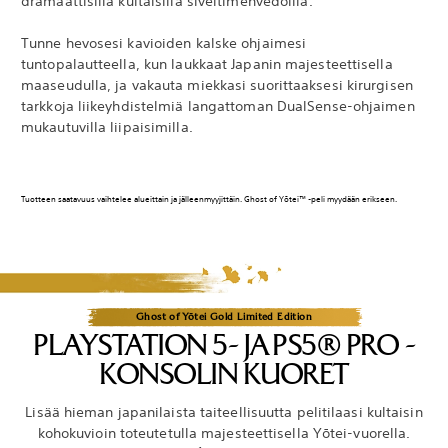
dramaattisilla kultaisilla siveltimenvedoilla.
Tunne hevosesi kavioiden kalske ohjaimesi
tuntopalautteella, kun laukkaat Japanin majesteettisella
maaseudulla, ja vakauta miekkasi suorittaaksesi kirurgisen
tarkkoja liikeyhdistelmiä langattoman DualSense-ohjaimen
mukautuvilla liipaisimilla.
Tuotteen saatavuus vaihtelee alueittain ja jälleenmyyjittäin. Ghost of Yōtei™ -peli myydään erikseen.
Ghost of Yōtei Gold Limited Edition
PLAYSTATION 5- JA PS5® PRO -
KONSOLIN KUORET
Lisää hieman japanilaista taiteellisuutta pelitilaasi kultaisin
kohokuvioin toteutetulla majesteettisella Yōtei-vuorella.