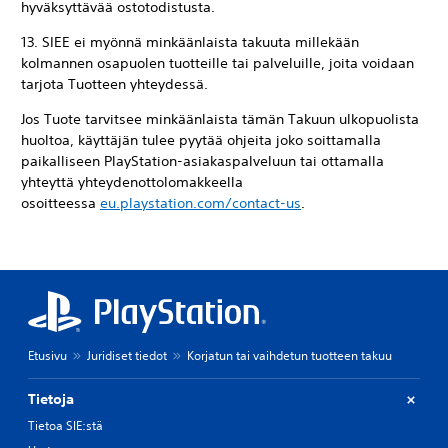
hyväksyttävää ostotodistusta.
13. SIEE ei myönnä minkäänlaista takuuta millekään
kolmannen osapuolen tuotteille tai palveluille, joita voidaan
tarjota Tuotteen yhteydessä.
Jos Tuote tarvitsee minkäänlaista tämän Takuun ulkopuolista
huoltoa, käyttäjän tulee pyytää ohjeita joko soittamalla
paikalliseen PlayStation-asiakaspalveluun tai ottamalla
yhteyttä yhteydenottolomakkeella
osoitteessa
eu.playstation.com/contact-us
.
Etusivu
Juridiset tiedot
Korjatun tai vaihdetun tuotteen takuu
Tietoja
Tietoa SIE:stä