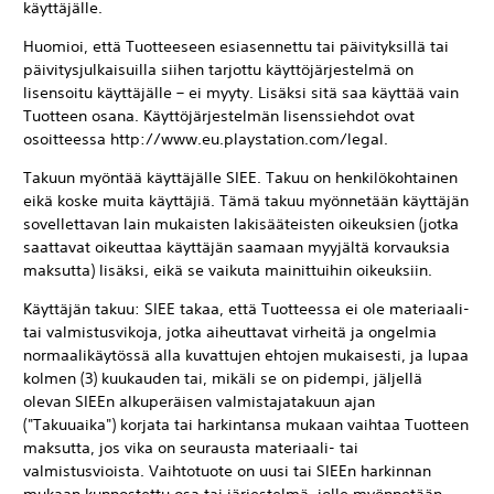
käyttäjälle.
Huomioi, että Tuotteeseen esiasennettu tai päivityksillä tai
päivitysjulkaisuilla siihen tarjottu käyttöjärjestelmä on
lisensoitu käyttäjälle – ei myyty. Lisäksi sitä saa käyttää vain
Tuotteen osana. Käyttöjärjestelmän lisenssiehdot ovat
osoitteessa http://www.eu.playstation.com/legal.
Takuun myöntää käyttäjälle SIEE. Takuu on henkilökohtainen
eikä koske muita käyttäjiä. Tämä takuu myönnetään käyttäjän
sovellettavan lain mukaisten lakisääteisten oikeuksien (jotka
saattavat oikeuttaa käyttäjän saamaan myyjältä korvauksia
maksutta) lisäksi, eikä se vaikuta mainittuihin oikeuksiin.
Käyttäjän takuu: SIEE takaa, että Tuotteessa ei ole materiaali-
tai valmistusvikoja, jotka aiheuttavat virheitä ja ongelmia
normaalikäytössä alla kuvattujen ehtojen mukaisesti, ja lupaa
kolmen (3) kuukauden tai, mikäli se on pidempi, jäljellä
olevan SIEEn alkuperäisen valmistajatakuun ajan
("Takuuaika") korjata tai harkintansa mukaan vaihtaa Tuotteen
maksutta, jos vika on seurausta materiaali- tai
valmistusvioista. Vaihtotuote on uusi tai SIEEn harkinnan