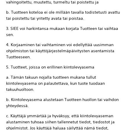
vahingoitettu, muutettu, turmeltu tai poistettu ja
b. Tuotteen koteloa ei ole millään tavalla todistetusti avattu
tai poistettu tai yritetty avata tai poistaa.
3. SIEE voi harkintansa mukaan korjata Tuotteen tai vaihtaa
sen.
4. Korjaaminen tai vaihtaminen voi edellyttää uusimman
ohjelmiston tai käyttöjärjestelmäpäivitysten asentamista
Tuotteeseen.
5. Tuotteet, joissa on erillinen kiintolevyasema
a. Tämän takuun nojalla tuotteen mukana tullut
kiintolevyasema on palautettava, kun tuote tuodaan
takuuhuoltoon.
b. Kiintolevyasema alustetaan Tuotteen huollon tai vaihdon
yhteydessä.
c. Käyttäjä ymmärtää ja hyväksyy, että kiintolevyaseman
alustaminen tuhoaa siihen tallennetut tiedot, tiedostot ja
ohjelmistot. Jos käyttäjä haluaa säilyttää nämä tiedot,