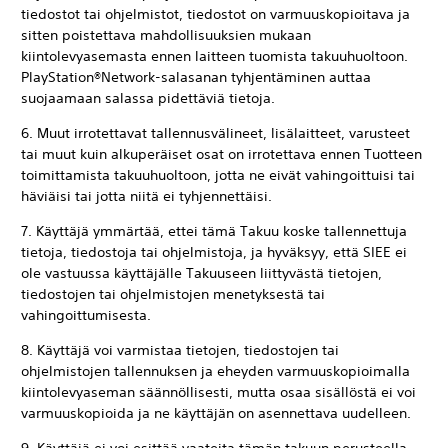
tiedostot tai ohjelmistot, tiedostot on varmuuskopioitava ja
sitten poistettava mahdollisuuksien mukaan
kiintolevyasemasta ennen laitteen tuomista takuuhuoltoon.
PlayStation®Network-salasanan tyhjentäminen auttaa
suojaamaan salassa pidettäviä tietoja.
6. Muut irrotettavat tallennusvälineet, lisälaitteet, varusteet
tai muut kuin alkuperäiset osat on irrotettava ennen Tuotteen
toimittamista takuuhuoltoon, jotta ne eivät vahingoittuisi tai
häviäisi tai jotta niitä ei tyhjennettäisi.
7. Käyttäjä ymmärtää, ettei tämä Takuu koske tallennettuja
tietoja, tiedostoja tai ohjelmistoja, ja hyväksyy, että SIEE ei
ole vastuussa käyttäjälle Takuuseen liittyvästä tietojen,
tiedostojen tai ohjelmistojen menetyksestä tai
vahingoittumisesta.
8. Käyttäjä voi varmistaa tietojen, tiedostojen tai
ohjelmistojen tallennuksen ja eheyden varmuuskopioimalla
kiintolevyaseman säännöllisesti, mutta osaa sisällöstä ei voi
varmuuskopioida ja ne käyttäjän on asennettava uudelleen.