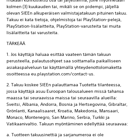
mukaan kunnostettu osa tai järjestelmä, jolle myönnetään
kolmen (3) kuukauden tai, mikäli se on pidempi, jäljellä
olevan SIEEn alkuperäisen valmistajatakuun pituinen takuu.
Takuu ei kata tietoja, ohjelmistoja tai PlayStation-pelejä,
PlayStation-lisälaitteita, PlayStation-varusteita tai muita
lisälaitteita tai varusteita.
TÄRKEÄÄ
1. Jos käyttäjä haluaa esittää vaateen tämän takuun
perusteella, palautusohjeet saa soittamalla paikalliseen
asiakaspalveluun tai käyttämällä yhteydenottolomaketta
osoitteessa eu.playstation.com/contact-us.
2. Takuu koskee SIEEn palauttamaa Tuotetta tilanteessa,
jossa käyttäjä asuu Euroopan talousalueen missä tahansa
maassa tai seuraavissa maissa tai seuraavilla alueilla:
Sveitsi, Albania, Andorra, Bosnia ja Hertsegovina, Gibraltar,
Grönlanti, Kanaalisaaret, Kroatia, Makedonia, Mansaari,
Monaco, Montenegro, San Marino, Serbia, Turkki ja
Vatikaanivaltio. Takuun myöntäminen edellyttää seuraavaa:
a. Tuotteen takuusinettiä ja sarjanumeroa ei ole