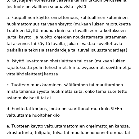
9. Käyttäjä ei voi esittää vaateita tämän takuun perusteella,
jos tuote on viallinen seuraavista syistä:
a. kaupallinen käyttö, onnettomuus, kohtuullinen kuluminen,
huolimattomuus tai väärinkäyttö (mukaan lukien rajoituksetta
Tuotteen käyttö muuhun kuin sen tavalliseen tarkoitukseen
ja/tai käyttö- ja huolto-ohjeiden noudattamatta jättäminen
tai asennus tai käyttö tavalla, joka ei vastaa sovellettavia
paikallisia teknisiä standardeja tai turvallisuusstandardeja)
b. käyttö luvattoman oheislaitteen tai osan (mukaan lukien
rajoituksetta pelin tehostimet, kiintolevyasemat, sovittimet ja
virtalähdelaitteet) kanssa
c. Tuotteen muokkaaminen, säätäminen tai muuttaminen
mistä tahansa syystä huolimatta siitä, onko tämä suoritettu
asianmukaisesti tai ei
d. huolto tai korjaus, jonka on suorittanut muu kuin SIEEn
valtuuttama huoltohenkilö
e. Tuotteen käyttö valtuuttamattomien ohjelmistojen kanssa,
virustartunta, tulipalo, tulva tai muu luonnononnettomuus tai