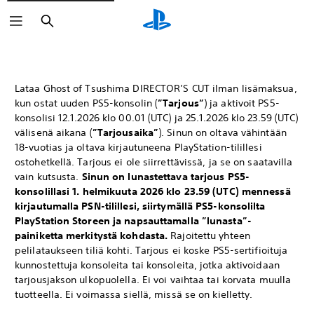
Haku
Lataa Ghost of Tsushima DIRECTOR’S CUT ilman lisämaksua,
kun ostat uuden PS5-konsolin (
”Tarjous”
) ja aktivoit PS5-
konsolisi 12.1.2026 klo 00.01 (UTC) ja 25.1.2026 klo 23.59 (UTC)
välisenä aikana (
”Tarjousaika”
). Sinun on oltava vähintään
18-vuotias ja oltava kirjautuneena PlayStation-tilillesi
ostohetkellä. Tarjous ei ole siirrettävissä, ja se on saatavilla
vain kutsusta.
Sinun on lunastettava tarjous PS5-
konsolillasi 1. helmikuuta 2026 klo 23.59 (UTC) mennessä
kirjautumalla PSN-tilillesi, siirtymällä PS5-konsolilta
PlayStation Storeen ja napsauttamalla ”lunasta”-
painiketta merkitystä kohdasta.
Rajoitettu yhteen
pelilataukseen tiliä kohti. Tarjous ei koske PS5-sertifioituja
kunnostettuja konsoleita tai konsoleita, jotka aktivoidaan
tarjousjakson ulkopuolella. Ei voi vaihtaa tai korvata muulla
tuotteella. Ei voimassa siellä, missä se on kielletty.