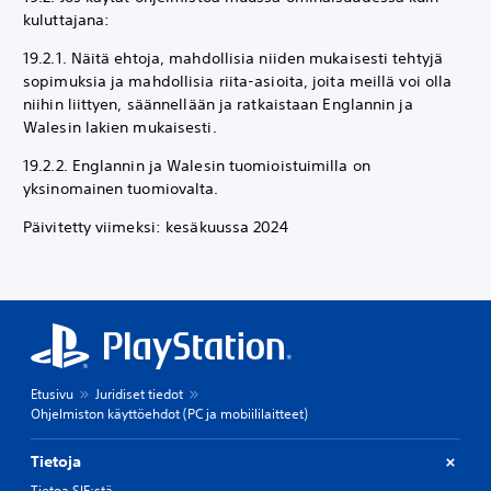
kuluttajana:
19.2.1. Näitä ehtoja, mahdollisia niiden mukaisesti tehtyjä
sopimuksia ja mahdollisia riita-asioita, joita meillä voi olla
niihin liittyen, säännellään ja ratkaistaan Englannin ja
Walesin lakien mukaisesti.
19.2.2. Englannin ja Walesin tuomioistuimilla on
yksinomainen tuomiovalta.
Päivitetty viimeksi: kesäkuussa 2024
Etusivu
Juridiset tiedot
Ohjelmiston käyttöehdot (PC ja mobiililaitteet)
Tietoja
Tietoa SIE:stä