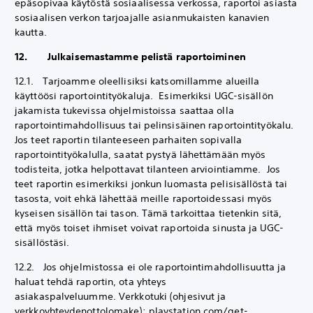
epäsopivaa käytöstä sosiaalisessa verkossa, raportoi asiasta
sosiaalisen verkon tarjoajalle asianmukaisten kanavien
kautta.
12. Julkaisemastamme pelistä raportoiminen
12.1. Tarjoamme oleellisiksi katsomillamme alueilla
käyttöösi raportointityökaluja. Esimerkiksi UGC-sisällön
jakamista tukevissa ohjelmistoissa saattaa olla
raportointimahdollisuus tai pelinsisäinen raportointityökalu.
Jos teet raportin tilanteeseen parhaiten sopivalla
raportointityökalulla, saatat pystyä lähettämään myös
todisteita, jotka helpottavat tilanteen arviointiamme. Jos
teet raportin esimerkiksi jonkun luomasta pelisisällöstä tai
tasosta, voit ehkä lähettää meille raportoidessasi myös
kyseisen sisällön tai tason. Tämä tarkoittaa tietenkin sitä,
että myös toiset ihmiset voivat raportoida sinusta ja UGC-
sisällöstäsi.
12.2. Jos ohjelmistossa ei ole raportointimahdollisuutta ja
haluat tehdä raportin, ota yhteys
asiakaspalveluumme. Verkkotuki (ohjesivut ja
verkkoyhteydenottolomake): playstation.com/get-