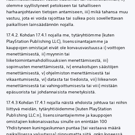
olemme syyllistyneet petokseen tai tahalliseen
harhaanjohtavien tietojen antamiseen, iii) mikä tahansa muu
vastuu, jota ei voida rajoittaa tai sulkea pois sovellettavan
paikallisen lainsäädännön nojalla.
17.4.2. Kohdan 17.4.1 nojalla me, tytäryhtiömme (kuten
PlayStation Publishing LLC), lisenssinantajamme ja
kauppojen omistajat eivät ole korvausvastuussa i) voittojen
menettämisestä, ii) myynnin tai
liiketoimintamahdollisuuksien menettämisestä, iii)
sopimusten menettämisestä, iv) ennakoitujen säästöjen
menettämisestä, v) ohjelmiston menettämisestä tai
vikaantumisesta, vi) datasta tai tiedoista, vii) liikearvon
menettämisestä tai vahingoittumisesta tai viii) mistään
epäsuorista tai johdannaisista menetyksistä.
17.4.3 Kohdan 17.4.1 nojalla näistä ehdoista johtuva tai niihin
liittyvä meidän, tytäryhtiöidemme (kuten PlayStation
Publishing LLC:n), lisenssinantajiemme ja kauppojen
omistajien kokonaisvastuu sinulle on enintään 100
Yhdistyneen kuningaskunnan puntaa (tai vastaava määrä
paikallisessa valuutassa) riippumatta siitä, onko kyseessä