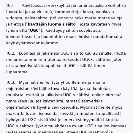
10.1 Käyttäessäsi verkkoyhteisön ominaisuuksia voit ehkä
luoda tai jakaa viestejä, kommentteja, kuvia, valokuvia,
videoita, pelisisältöä, pelivideoita sekä muita materiaaleja
ja tietoja (”
käyttäjän luoma sisältö
”, josta käytetään myös
lyhennettä ”
UGC
”). Käyttäydy silloin soveliaasti,
kunnioittavasti ja huomioiden muut ihmiset noudattamalla
käyttäytymissääntöjämme.
10.2. Luomasi ja jakamasi UGC-sisältö kuuluu sinulle, mutta
me omistamme immateriaalioikeudet UGC-sisältöön, joten
et saa hyödyntää kaupallisesti UGC-sisältöä ilman
lupaamme.
10.3. Myönnät meille, tytäryhtiöillemme ja muille
ohjelmiston käyttäjille luvan käyttää, jakaa, kopioida,
muokata, esittää ja julkaista UGC-sisältösi, online-nimesi/-
tunnuksesi (ja, jos käytät sitä, nimesi) esimerkiksi
ohjelmistoon liittyvillä verkkosivuilla. Myönnät meille myös
maksutta luvan lisensoida, myydä ja muuten kaupallisesti
hyödyntää UGC-sisältöäsi (esimerkiksi myymällä tilauksia
UGC-sisältöösi (yksin tai yhdessä muun UGC-sisällön kanssa)
ja/tai saamalla mainosrahaa liittyen UGC-sisältöön) ja