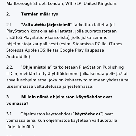
Marlborough Street, London, W1F 7LP, United Kingdom.
2. Termien määritys
2.1. ”
Valtuutettu järjestelmä
” tarkoittaa laitetta (ei
PlayStation-konsolia eikä laitetta, jolla suoratoistetaan
sisältöä PlayStation-konsolista), jolle julkaisemme
ohjelmistoja kaupallisesti (esim. Steamissa PC:lle, iTunes
Storessa Apple iOS:lle tai Google Play Kaupassa
Androidille).
2.2. ”
Ohjelmistolla
” tarkoitetaan PlayStation Publishing
LLC:n, meidän tai tytäryhtiöidemme julkaisemaa peli- ja/tai
sovellusohjelmistoa, joka on kehitetty toimimaan yhdessä tai
useammassa valtuutetussa järjestelmässä.
3. Milloin nämä ohjelmiston käyttöehdot ovat
voimassa?
3.1. Ohjelmiston käyttöehdot (”
käyttöehdot
”) ovat
voimassa aina, kun ohjelmistoa käytetään valtuutetulla
järjestelmällä.