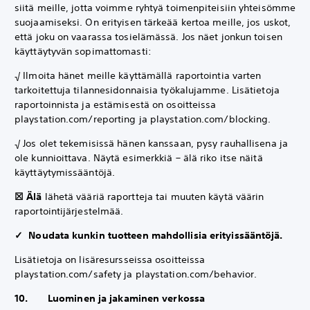
siitä meille, jotta voimme ryhtyä toimenpiteisiin yhteisömme
suojaamiseksi. On erityisen tärkeää kertoa meille, jos uskot,
että joku on vaarassa tosielämässä. Jos näet jonkun toisen
käyttäytyvän sopimattomasti:
√ Ilmoita hänet meille käyttämällä raportointia varten
tarkoitettuja tilannesidonnaisia työkalujamme. Lisätietoja
raportoinnista ja estämisestä on osoitteissa
playstation.com/reporting ja playstation.com/blocking.
√ Jos olet tekemisissä hänen kanssaan, pysy rauhallisena ja
ole kunnioittava. Näytä esimerkkiä – älä riko itse näitä
käyttäytymissääntöjä.
☒ Älä
lähetä vääriä raportteja tai muuten käytä väärin
raportointijärjestelmää.
✓ Noudata kunkin tuotteen mahdollisia erityissääntöjä.
Lisätietoja on lisäresursseissa osoitteissa
playstation.com/safety ja playstation.com/behavior.
10. Luominen ja jakaminen verkossa