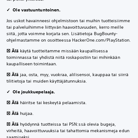
✓ Ole vastuuntuntoinen.
Jos uskot havainneesi ohjelmistoon tai muihin tuotteisiimme
tai palveluihimme liittyvän haavoittuvuuden, kerro meille
siitä, jotta voimme korjata sen. Lisätietoja BugBounty-
ohjelmastamme on osoitteessa HackerOne.com/PlayStation.
☒ Älä
käytä tuotteitamme missään kaupallisessa
toiminnassa tai yhdistä niitä roskapostiin tai mihinkään
kaupalliseen toimintaan.
☒ Älä
jaa, osta, myy, vuokraa, alilisensoi, kauppaa tai siirrä
tilitietoja tai muiden käyttäjätunnuksia.
✓ Ole joukkuepelaaja.
☒ Älä
häiritse tai keskeytä pelaamista.
☒ Älä
huijaa.
☒ Älä
hyödynnä tuotteissa tai PSN:ssä olevia bugeja,
virheitä, haavoittuvuuksia tai tahattomia mekanismeja edun
saamiseksi.