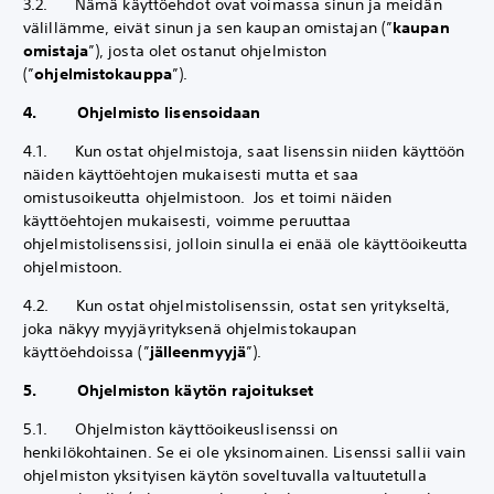
3.2. Nämä käyttöehdot ovat voimassa sinun ja meidän
välillämme, eivät sinun ja sen kaupan omistajan (”
kaupan
omistaja
”), josta olet ostanut ohjelmiston
(”
ohjelmistokauppa
”).
4. Ohjelmisto lisensoidaan
4.1. Kun ostat ohjelmistoja, saat lisenssin niiden käyttöön
näiden käyttöehtojen mukaisesti mutta et saa
omistusoikeutta ohjelmistoon. Jos et toimi näiden
käyttöehtojen mukaisesti, voimme peruuttaa
ohjelmistolisenssisi, jolloin sinulla ei enää ole käyttöoikeutta
ohjelmistoon.
4.2. Kun ostat ohjelmistolisenssin, ostat sen yritykseltä,
joka näkyy myyjäyrityksenä ohjelmistokaupan
käyttöehdoissa (”
jälleenmyyjä
”).
5. Ohjelmiston käytön rajoitukset
5.1. Ohjelmiston käyttöoikeuslisenssi on
henkilökohtainen. Se ei ole yksinomainen. Lisenssi sallii vain
ohjelmiston yksityisen käytön soveltuvalla valtuutetulla