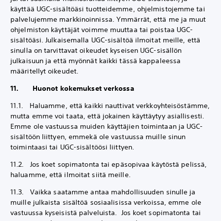
käyttää UGC-sisältöäsi tuotteidemme, ohjelmistojemme tai
palvelujemme markkinoinnissa. Ymmärrät, että me ja muut
ohjelmiston käyttäjät voimme muuttaa tai poistaa UGC-
sisältöäsi. Julkaisemalla UGC-sisältöä ilmoitat meille, että
sinulla on tarvittavat oikeudet kyseisen UGC-sisällön
julkaisuun ja että myönnät kaikki tässä kappaleessa
määritellyt oikeudet.
11. Huonot kokemukset verkossa
11.1. Haluamme, että kaikki nauttivat verkkoyhteisöstämme,
mutta emme voi taata, että jokainen käyttäytyy asiallisesti.
Emme ole vastuussa muiden käyttäjien toimintaan ja UGC-
sisältöön liittyen, emmekä ole vastuussa muille sinun
toimintaasi tai UGC-sisältöösi liittyen.
11.2. Jos koet sopimatonta tai epäsopivaa käytöstä pelissä,
haluamme, että ilmoitat siitä meille.
11.3. Vaikka saatamme antaa mahdollisuuden sinulle ja
muille julkaista sisältöä sosiaalisissa verkoissa, emme ole
vastuussa kyseisistä palveluista. Jos koet sopimatonta tai