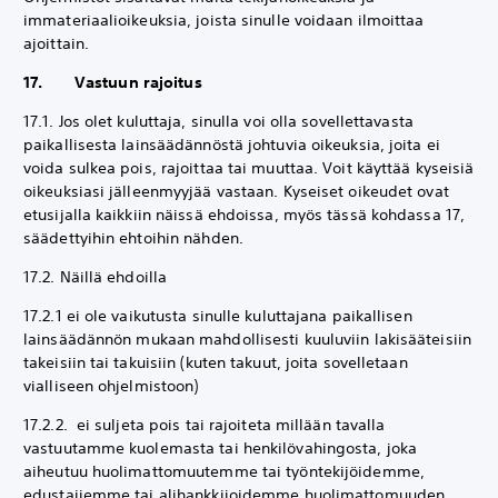
immateriaalioikeuksia, joista sinulle voidaan ilmoittaa
ajoittain.
17. Vastuun rajoitus
17.1. Jos olet kuluttaja, sinulla voi olla sovellettavasta
paikallisesta lainsäädännöstä johtuvia oikeuksia, joita ei
voida sulkea pois, rajoittaa tai muuttaa. Voit käyttää kyseisiä
oikeuksiasi jälleenmyyjää vastaan. Kyseiset oikeudet ovat
etusijalla kaikkiin näissä ehdoissa, myös tässä kohdassa 17,
säädettyihin ehtoihin nähden.
17.2. Näillä ehdoilla
17.2.1 ei ole vaikutusta sinulle kuluttajana paikallisen
lainsäädännön mukaan mahdollisesti kuuluviin lakisääteisiin
takeisiin tai takuisiin (kuten takuut, joita sovelletaan
vialliseen ohjelmistoon)
17.2.2. ei suljeta pois tai rajoiteta millään tavalla
vastuutamme kuolemasta tai henkilövahingosta, joka
aiheutuu huolimattomuutemme tai työntekijöidemme,
edustajiemme tai alihankkijoidemme huolimattomuuden