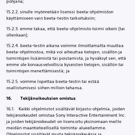
pohjana;
15.2.2. sinulle myönnetään lisenssi beeta-ohjelmiston
käyttämiseen vain beeta-testin tarkoituksiin;
15.2.3. emme takaa, että beeta-ohjelmisto toimii oikein (tai
ollenkaan);
15.2.4. beeta-testin aikana voimme ilmoittamatta muuttaa
beeta-ohjelmistoa, mikä voi aiheuttaa tietojen, sisällön ja
toimintojen lisäämistä tai poistamista, ja hyväksyt sen, että
emme ole korvausvelvollisia kyseisten tietojen, sisällön tai
toimintojen menettämisestä; ja
15.2.5. voimme lopettaa beeta-testin tai estää
osallistumisesi siihen milloin tahansa.
16. Tekijänoikeuksien omistus
16.1. Kaikki ohjelmistot sisältävät kirjasto-ohjelmia, joiden
tekijänoikeudet omistaa Sony Interactive Entertainment Inc.
ja joiden tekijänoikeudet on lisensoitu yksinomaan meille
meidän maantieteellisellä toiminta-alueellamme.
Ohjelmistot sisältävät muita tekijänoikeuksia ja