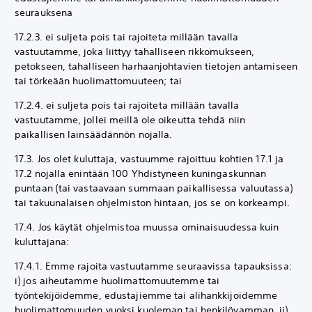
seurauksena
17.2.3. ei suljeta pois tai rajoiteta millään tavalla
vastuutamme, joka liittyy tahalliseen rikkomukseen,
petokseen, tahalliseen harhaanjohtavien tietojen antamiseen
tai törkeään huolimattomuuteen; tai
17.2.4. ei suljeta pois tai rajoiteta millään tavalla
vastuutamme, jollei meillä ole oikeutta tehdä niin
paikallisen lainsäädännön nojalla.
17.3. Jos olet kuluttaja, vastuumme rajoittuu kohtien 17.1 ja
17.2 nojalla enintään 100 Yhdistyneen kuningaskunnan
puntaan (tai vastaavaan summaan paikallisessa valuutassa)
tai takuunalaisen ohjelmiston hintaan, jos se on korkeampi.
17.4. Jos käytät ohjelmistoa muussa ominaisuudessa kuin
kuluttajana:
17.4.1. Emme rajoita vastuutamme seuraavissa tapauksissa:
i) jos aiheutamme huolimattomuutemme tai
työntekijöidemme, edustajiemme tai alihankkijoidemme
huolimattomuuden vuoksi kuoleman tai henkilövamman, ii)