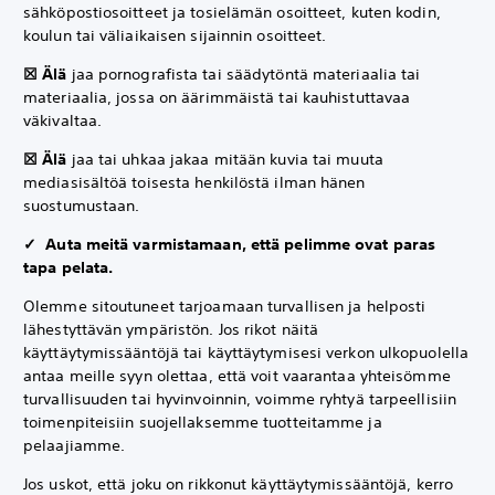
sähköpostiosoitteet ja tosielämän osoitteet, kuten kodin,
koulun tai väliaikaisen sijainnin osoitteet.
☒ Älä
jaa pornografista tai säädytöntä materiaalia tai
materiaalia, jossa on äärimmäistä tai kauhistuttavaa
väkivaltaa.
☒ Älä
jaa tai uhkaa jakaa mitään kuvia tai muuta
mediasisältöä toisesta henkilöstä ilman hänen
suostumustaan.
✓ Auta meitä varmistamaan, että pelimme ovat paras
tapa pelata.
Olemme sitoutuneet tarjoamaan turvallisen ja helposti
lähestyttävän ympäristön. Jos rikot näitä
käyttäytymissääntöjä tai käyttäytymisesi verkon ulkopuolella
antaa meille syyn olettaa, että voit vaarantaa yhteisömme
turvallisuuden tai hyvinvoinnin, voimme ryhtyä tarpeellisiin
toimenpiteisiin suojellaksemme tuotteitamme ja
pelaajiamme.
Jos uskot, että joku on rikkonut käyttäytymissääntöjä, kerro