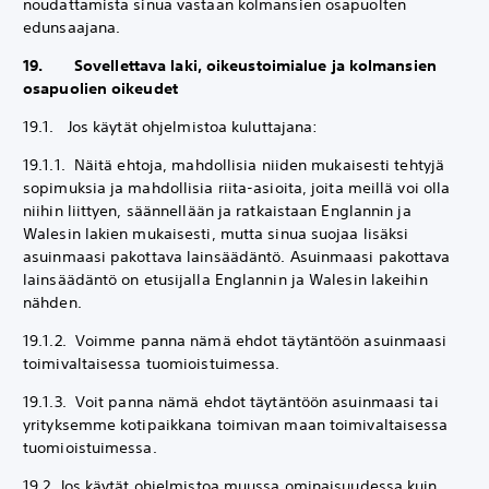
noudattamista sinua vastaan kolmansien osapuolten
edunsaajana.
19. Sovellettava laki, oikeustoimialue ja kolmansien
osapuolien oikeudet
19.1. Jos käytät ohjelmistoa kuluttajana:
19.1.1. Näitä ehtoja, mahdollisia niiden mukaisesti tehtyjä
sopimuksia ja mahdollisia riita-asioita, joita meillä voi olla
niihin liittyen, säännellään ja ratkaistaan Englannin ja
Walesin lakien mukaisesti, mutta sinua suojaa lisäksi
asuinmaasi pakottava lainsäädäntö. Asuinmaasi pakottava
lainsäädäntö on etusijalla Englannin ja Walesin lakeihin
nähden.
19.1.2. Voimme panna nämä ehdot täytäntöön asuinmaasi
toimivaltaisessa tuomioistuimessa.
19.1.3. Voit panna nämä ehdot täytäntöön asuinmaasi tai
yrityksemme kotipaikkana toimivan maan toimivaltaisessa
tuomioistuimessa.
19.2. Jos käytät ohjelmistoa muussa ominaisuudessa kuin