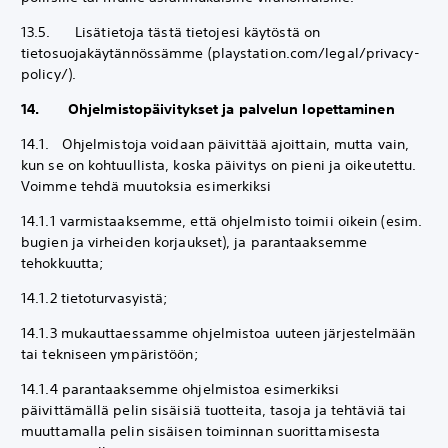
13.5. Lisätietoja tästä tietojesi käytöstä on
tietosuojakäytännössämme (playstation.com/legal/privacy-
policy/).
14. Ohjelmistopäivitykset ja palvelun lopettaminen
14.1. Ohjelmistoja voidaan päivittää ajoittain, mutta vain,
kun se on kohtuullista, koska päivitys on pieni ja oikeutettu.
Voimme tehdä muutoksia esimerkiksi
14.1.1 varmistaaksemme, että ohjelmisto toimii oikein (esim.
bugien ja virheiden korjaukset), ja parantaaksemme
tehokkuutta;
14.1.2 tietoturvasyistä;
14.1.3 mukauttaessamme ohjelmistoa uuteen järjestelmään
tai tekniseen ympäristöön;
14.1.4 parantaaksemme ohjelmistoa esimerkiksi
päivittämällä pelin sisäisiä tuotteita, tasoja ja tehtäviä tai
muuttamalla pelin sisäisen toiminnan suorittamisesta