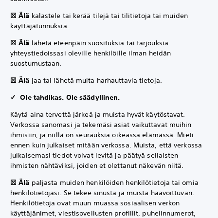
☒ Älä
kalastele tai kerää tilejä tai tilitietoja tai muiden
käyttäjätunnuksia.
☒ Älä
lähetä eteenpäin suosituksia tai tarjouksia
yhteystiedoissasi oleville henkilöille ilman heidän
suostumustaan.
☒ Älä
jaa tai lähetä muita harhauttavia tietoja.
✓ Ole tahdikas. Ole säädyllinen.
Käytä aina tervettä järkeä ja muista hyvät käytöstavat.
Verkossa sanomasi ja tekemäsi asiat vaikuttavat muihin
ihmisiin, ja niillä on seurauksia oikeassa elämässä. Mieti
ennen kuin julkaiset mitään verkossa. Muista, että verkossa
julkaisemasi tiedot voivat levitä ja päätyä sellaisten
ihmisten nähtäviksi, joiden et olettanut näkevän niitä.
☒ Älä
paljasta muiden henkilöiden henkilötietoja tai omia
henkilötietojasi. Se tekee sinusta ja muista haavoittuvan.
Henkilötietoja ovat muun muassa sosiaalisen verkon
käyttäjänimet, viestisovellusten profiilit, puhelinnumerot,