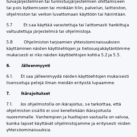
turvajärjestelmien tai tunnistusjärjestelmien ohittamiseen
tai pois kytkemiseen tai minkään tilin, palvelun, laitteiston,
ohjelmiston tai verkon luvattomaan käyttöön tai häirintään.
5.7 Et saa käyttää varastettuja tai laittomasti hankittuja
valtuutettuja järjestelmiä tai ohjelmistoja.
5.8 Ohjelmiston tarjoamien yhteisöominaisuuksien
käyttäminen näiden käyttöehtojen ja tietosuojakäytäntömme
mukaisesti ei riko näiden käyttöehtojen kohtia 5.2 ja 5.5.
6. Jälleenmyynti
6.1. Et saa jälleenmyydä näiden käyttöehtojen mukaisesti
lisensoituja pelejä ilman meidän erityistä lupaamme.
7. Ikärajoitukset
7.1. Jos ohjelmistolla on ikärajoitus, se tarkoittaa, että
ohjelmiston sisältö ei sovi kenellekään ikärajoitusta
nuoremmalle. Vanhempien ja huoltajien vastuulla on valvoa,
kuinka lapset käyttävät ohjelmistojamme ja erityisesti niiden
yhteisöominaisuuksia.