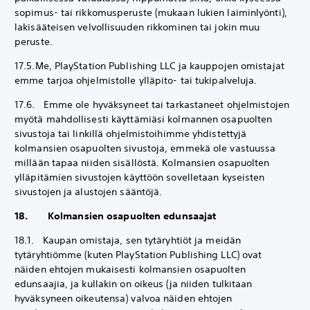
sopimus- tai rikkomusperuste (mukaan lukien laiminlyönti),
lakisääteisen velvollisuuden rikkominen tai jokin muu
peruste.
17.5.Me, PlayStation Publishing LLC ja kauppojen omistajat
emme tarjoa ohjelmistolle ylläpito- tai tukipalveluja.
17.6. Emme ole hyväksyneet tai tarkastaneet ohjelmistojen
myötä mahdollisesti käyttämiäsi kolmannen osapuolten
sivustoja tai linkillä ohjelmistoihimme yhdistettyjä
kolmansien osapuolten sivustoja, emmekä ole vastuussa
millään tapaa niiden sisällöstä. Kolmansien osapuolten
ylläpitämien sivustojen käyttöön sovelletaan kyseisten
sivustojen ja alustojen sääntöjä.
18. Kolmansien osapuolten edunsaajat
18.1. Kaupan omistaja, sen tytäryhtiöt ja meidän
tytäryhtiömme (kuten PlayStation Publishing LLC) ovat
näiden ehtojen mukaisesti kolmansien osapuolten
edunsaajia, ja kullakin on oikeus (ja niiden tulkitaan
hyväksyneen oikeutensa) valvoa näiden ehtojen