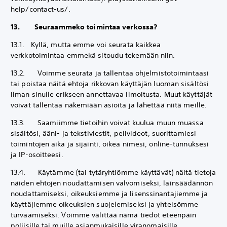
help/contact-us/.
13. Seuraammeko toimintaa verkossa?
13.1. Kyllä, mutta emme voi seurata kaikkea
verkkotoimintaa emmekä sitoudu tekemään niin.
13.2. Voimme seurata ja tallentaa ohjelmistotoimintaasi
tai poistaa näitä ehtoja rikkovan käyttäjän luoman sisältösi
ilman sinulle erikseen annettavaa ilmoitusta. Muut käyttäjät
voivat tallentaa näkemiään asioita ja lähettää niitä meille.
13.3. Saamiimme tietoihin voivat kuulua muun muassa
sisältösi, ääni- ja tekstiviestit, pelivideot, suorittamiesi
toimintojen aika ja sijainti, oikea nimesi, online-tunnuksesi
ja IP-osoitteesi.
13.4. Käytämme (tai tytäryhtiömme käyttävät) näitä tietoja
näiden ehtojen noudattamisen valvomiseksi, lainsäädännön
noudattamiseksi, oikeuksiemme ja lisenssinantajiemme ja
käyttäjiemme oikeuksien suojelemiseksi ja yhteisömme
turvaamiseksi. Voimme välittää nämä tiedot eteenpäin
poliisille tai muille asianmukaisille viranomaisille.