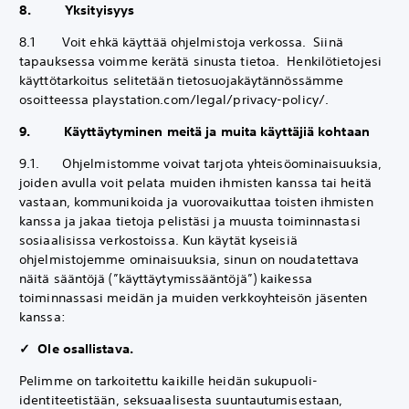
8. Yksityisyys
8.1 Voit ehkä käyttää ohjelmistoja verkossa. Siinä
tapauksessa voimme kerätä sinusta tietoa. Henkilötietojesi
käyttötarkoitus selitetään tietosuojakäytännössämme
osoitteessa playstation.com/legal/privacy-policy/.
9. Käyttäytyminen meitä ja muita käyttäjiä kohtaan
9.1. Ohjelmistomme voivat tarjota yhteisöominaisuuksia,
joiden avulla voit pelata muiden ihmisten kanssa tai heitä
vastaan, kommunikoida ja vuorovaikuttaa toisten ihmisten
kanssa ja jakaa tietoja pelistäsi ja muusta toiminnastasi
sosiaalisissa verkostoissa. Kun käytät kyseisiä
ohjelmistojemme ominaisuuksia, sinun on noudatettava
näitä sääntöjä (”käyttäytymissääntöjä”) kaikessa
toiminnassasi meidän ja muiden verkkoyhteisön jäsenten
kanssa:
✓ Ole osallistava.
Pelimme on tarkoitettu kaikille heidän sukupuoli-
identiteetistään, seksuaalisesta suuntautumisestaan,