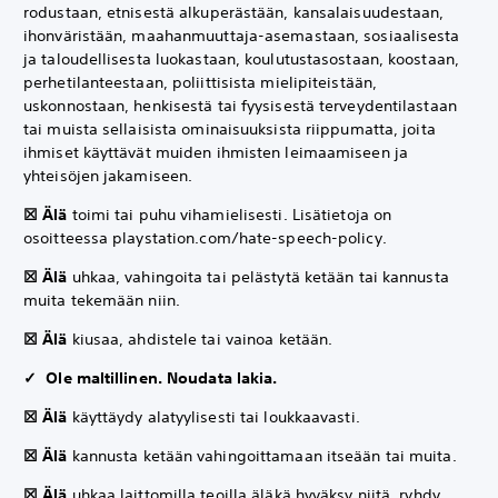
rodustaan, etnisestä alkuperästään, kansalaisuudestaan,
ihonväristään, maahanmuuttaja-asemastaan, sosiaalisesta
ja taloudellisesta luokastaan, koulutustasostaan, koostaan,
perhetilanteestaan, poliittisista mielipiteistään,
uskonnostaan, henkisestä tai fyysisestä terveydentilastaan
tai muista sellaisista ominaisuuksista riippumatta, joita
ihmiset käyttävät muiden ihmisten leimaamiseen ja
yhteisöjen jakamiseen.
☒ Älä
toimi tai puhu vihamielisesti. Lisätietoja on
osoitteessa playstation.com/hate-speech-policy.
☒ Älä
uhkaa, vahingoita tai pelästytä ketään tai kannusta
muita tekemään niin.
☒ Älä
kiusaa, ahdistele tai vainoa ketään.
✓ Ole maltillinen. Noudata lakia.
☒ Älä
käyttäydy alatyylisesti tai loukkaavasti.
☒ Älä
kannusta ketään vahingoittamaan itseään tai muita.
☒ Älä
uhkaa laittomilla teoilla äläkä hyväksy niitä, ryhdy