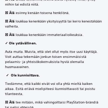
niihin tai edistä niitä.
☒ Älä
esiinny kenään toisena henkilönä.
☒ Älä
loukkaa kenenkään yksityisyyttä tai kerro kenestäkään
valheita.
☒ Älä
loukkaa kenenkään immateriaalioikeuksia.
✓ Ole ystävällinen.
Auta muita. Muista, että olet ollut myös itse uusi käyttäjä.
Voit auttaa tekemään jonkun toisen ensimmäisistä
pelaamis- ja yhteisökokemuksista hyviä olemalla
huomaavainen.
✓ Ole kunnioittava.
Tiedämme, että kaikki eivät voi olla yhtä mieltä kaiken
aikaa. Esitä eriävä mielipiteesi kunnioittavasti tai poistu
tilanteesta.
☒ Älä
tee mitään, mikä vahingoittaisi PlayStation-brändiä
tai pelisi yhteisöä.