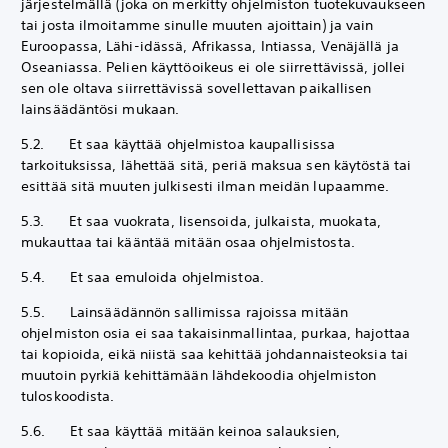
järjestelmällä (joka on merkitty ohjelmiston tuotekuvaukseen
tai josta ilmoitamme sinulle muuten ajoittain) ja vain
Euroopassa, Lähi-idässä, Afrikassa, Intiassa, Venäjällä ja
Oseaniassa. Pelien käyttöoikeus ei ole siirrettävissä, jollei
sen ole oltava siirrettävissä sovellettavan paikallisen
lainsäädäntösi mukaan.
5.2. Et saa käyttää ohjelmistoa kaupallisissa
tarkoituksissa, lähettää sitä, periä maksua sen käytöstä tai
esittää sitä muuten julkisesti ilman meidän lupaamme.
5.3. Et saa vuokrata, lisensoida, julkaista, muokata,
mukauttaa tai kääntää mitään osaa ohjelmistosta.
5.4. Et saa emuloida ohjelmistoa.
5.5. Lainsäädännön sallimissa rajoissa mitään
ohjelmiston osia ei saa takaisinmallintaa, purkaa, hajottaa
tai kopioida, eikä niistä saa kehittää johdannaisteoksia tai
muutoin pyrkiä kehittämään lähdekoodia ohjelmiston
tuloskoodista.
5.6. Et saa käyttää mitään keinoa salauksien,