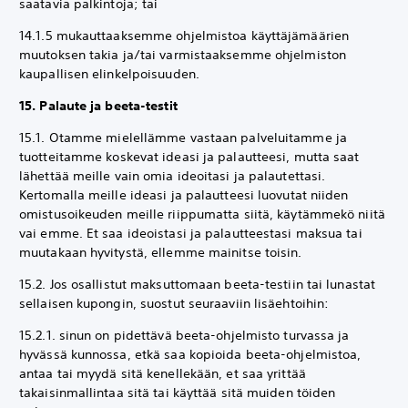
saatavia palkintoja; tai
14.1.5 mukauttaaksemme ohjelmistoa käyttäjämäärien
muutoksen takia ja/tai varmistaaksemme ohjelmiston
kaupallisen elinkelpoisuuden.
15. Palaute ja beeta-testit
15.1. Otamme mielellämme vastaan palveluitamme ja
tuotteitamme koskevat ideasi ja palautteesi, mutta saat
lähettää meille vain omia ideoitasi ja palautettasi.
Kertomalla meille ideasi ja palautteesi luovutat niiden
omistusoikeuden meille riippumatta siitä, käytämmekö niitä
vai emme. Et saa ideoistasi ja palautteestasi maksua tai
muutakaan hyvitystä, ellemme mainitse toisin.
15.2. Jos osallistut maksuttomaan beeta-testiin tai lunastat
sellaisen kupongin, suostut seuraaviin lisäehtoihin:
15.2.1. sinun on pidettävä beeta-ohjelmisto turvassa ja
hyvässä kunnossa, etkä saa kopioida beeta-ohjelmistoa,
antaa tai myydä sitä kenellekään, et saa yrittää
takaisinmallintaa sitä tai käyttää sitä muiden töiden