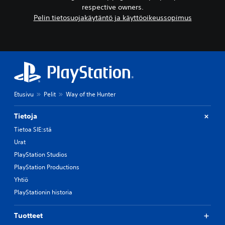
respective owners.
Pelin tietosuojakäytäntö ja käyttöoikeussopimus
Etusivu
Pelit
Way of the Hunter
Tietoja
Tietoa SIE:stä
Urat
PlayStation Studios
PlayStation Productions
Yhtiö
PlayStationin historia
Tuotteet