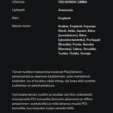
Julkaisija:
THQ NORDIC GMBH
Lajityypit:
Ammunta
Ääni:
Englanti
Näytön kielet:
Arabia, Englanti, Espanja,
Hindi, Italia, Japani, Kiina
(perinteinen), Kiina
(yksinkertaistettu), Portugali
(Brasilia), Puola, Ranska
(Ranska), Saksa, Slovakki,
Turkki, Tšekki, Venäjä
Tämän tuotteen lataamista koskevat PlayStationin 
palveluehdot ja ohjelman käyttöehdot, sekä mahdolliset 
lisäehdot. Jos et hyväksy näitä ehtoja, älä lataa tätä tuotetta. 
Lisätietoja on palveluehdoissa.
Voit ladata tämän sisällön ja käyttää sitä tiliisi yhdistetyllä 
ensisijaisella PS5-konsolilla (Konsolin jakaminen ja offline-
pelaaminen -asetuksella) ja millä tahansa muulla PS5-
konsolilla, kun kirjaudut sisään samalla tilillä.