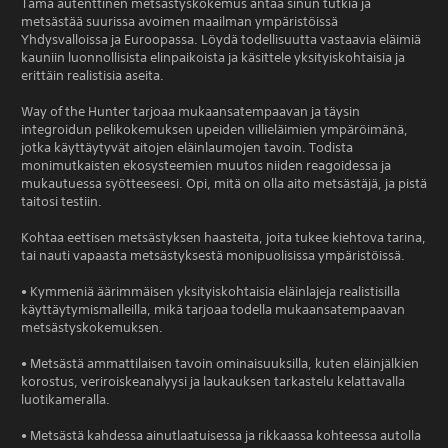
Tämä autenttinen metsästyskokemus antaa sinun tutkia ja
metsästää suurissa avoimen maailman ympäristöissä
Yhdysvalloissa ja Euroopassa. Löydä todellisuutta vastaavia eläimiä
kauniin luonnollisista elinpaikoista ja käsittele yksityiskohtaisia ja
erittäin realistisia aseita.
Way of the Hunter tarjoaa mukaansatempaavan ja täysin
integroidun pelikokemuksen upeiden villieläimien ympäröimänä,
jotka käyttäytyvät aitojen eläinlaumojen tavoin. Todista
monimutkaisten ekosysteemien muutos niiden reagoidessa ja
mukautuessa syötteeseesi. Opi, mitä on olla aito metsästäjä, ja pistä
taitosi testiin.
Kohtaa eettisen metsästyksen haasteita, joita tukee kiehtova tarina,
tai nauti vapaasta metsästyksestä monipuolisissa ympäristöissä.
• Kymmeniä äärimmäisen yksityiskohtaisia eläinlajeja realistisilla
käyttäytymismalleilla, mikä tarjoaa todella mukaansatempaavan
metsästyskokemuksen.
• Metsästä ammattilaisen tavoin ominaisuuksilla, kuten eläinjälkien
korostus, veriroiskeanalyysi ja laukauksen tarkastelu kelattavalla
luotikameralla.
• Metsästä kahdessa ainutlaatuisessa ja rikkaassa kohteessa autolla