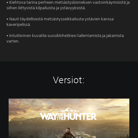
• Kiehtova tarina perheen metsästysbisneksen vastoinkäymisistä ja
siihen liittyvistä kilpailuista ja ystävyyksistä.
• Nauti täydellisestä metsästysseikkailusta ystävien kanssa
kaveripelissä.
• Intuitiivinen kuvatila suosikkihetkiesi tallentamista ja jakamista
varten.
Versiot:
S
t
a
n
d
a
r