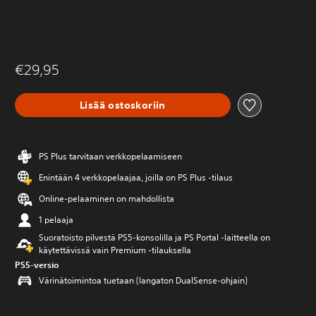
€29,95
Lisää ostoskoriin
PS Plus tarvitaan verkkopelaamiseen
Enintään 4 verkkopelaajaa, joilla on PS Plus -tilaus
Online-pelaaminen on mahdollista
1 pelaaja
Suoratoisto pilvestä PS5-konsolilla ja PS Portal ‑laitteella on
käytettävissä vain Premium ‑tilauksella
PS5-versio
Värinätoimintoa tuetaan (langaton DualSense-ohjain)