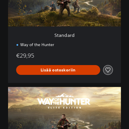
d
Standard
Way of the Hunter
€29,95
Lisää ostoskoriin
E
l
i
t
e
E
d
i