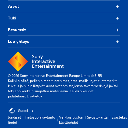
Arvot
Tuki
Resurssit
Luo yhteys
© 2026 Sony Interactive Entertainment Europe Limited (SIEE)
Kaikki sisältö, pelien nimet, tuotenimet ja/tai mallisuojat, tuotemerkit,
kuvitus ja niihin liittyvät kuvat ovat omistajiensa tavaramerkkejä ja/tai
tekijänoikeuksin suojattua materiaalia. Kaikki oikeudet
pidätetään.
Lisätietoa
Suomi
Juridiset
Tietosuojakäytäntö
Verkkosivuston
Sivustokartta
Evästekäy
tiedot
käyttöehdot