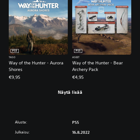
PS5
PS5
TASO
ASEET
Way of the Hunter - Aurora
Way of the Hunter - Bear
Shores
Archery Pack
€9,95
€4,95
Näytä lisää
Alusta:
PS5
Julkaisu:
16.8.2022