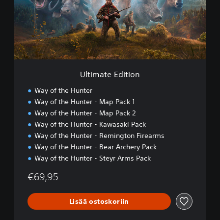
a
t
e
E
d
i
t
i
Ultimate Edition
o
n
Way of the Hunter
Way of the Hunter - Map Pack 1
Way of the Hunter - Map Pack 2
Way of the Hunter - Kawasaki Pack
Way of the Hunter - Remington Firearms
Way of the Hunter - Bear Archery Pack
Way of the Hunter - Steyr Arms Pack
€69,95
Lisää ostoskoriin