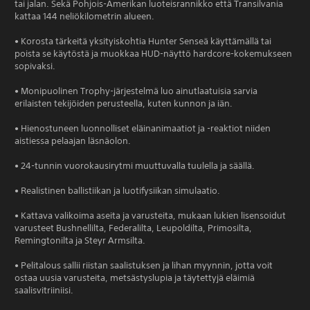
tai jalan. Sekä Pohjois-Amerikan luoteisrannikko että Transilvania
kattaa 144 neliökilometrin alueen.
• Korosta tärkeitä yksityiskohtia Hunter Senseä käyttämällä tai
poista se käytöstä ja muokkaa HUD-näyttö hardcore-kokemukseen
sopivaksi.
• Monipuolinen Trophy-järjestelmä luo ainutlaatuisia sarvia
erilaisten tekijöiden perusteella, kuten kunnon ja iän.
• Hienostuneen luonnolliset eläinanimaatiot ja -reaktiot niiden
aistiessa pelaajan läsnäolon.
• 24-tunnin vuorokausirytmi muuttuvalla tuulella ja säällä.
• Realistinen ballistiikan ja luotifysiikan simulaatio.
• Kattava valikoima aseita ja varusteita, mukaan lukien lisensoidut
varusteet Bushnellilta, Federalilta, Leupoldilta, Primosilta,
Remingtonilta ja Steyr Armsilta.
• Pelitalous sallii riistan saalistuksen ja lihan myynnin, jotta voit
ostaa uusia varusteita, metsästyslupia ja täytettyjä eläimiä
saalisvitriiniisi.