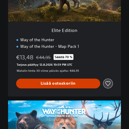
t
i
o
n
Elite Edition
Way of the Hunter
Way of the Hunter - Map Pack 1
€13,48
€44,95
Säästä 70 %
Alennettu alkuperäisestä hinnasta €44,95
Tarjous päättyy 12.8.2026 10:59 PM UTC
Matalin hinta 30 viime päivän ajalta: €44,95
Lisää ostoskoriin
U
l
t
i
m