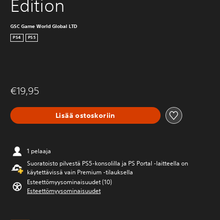
Edition
GSC Game World Global LTD
PS4
PS5
€19,95
Lisää ostoskoriin
1 pelaaja
Suoratoisto pilvestä PS5-konsolilla ja PS Portal ‑laitteella on
käytettävissä vain Premium ‑tilauksella
Esteettömyysominaisuudet (10)
Esteettömyysominaisuudet