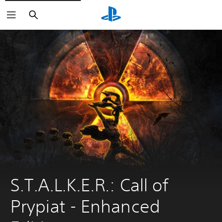
Haku
S.T.A.L.K.E.R.: Call of 
Prypiat - Enhanсed 