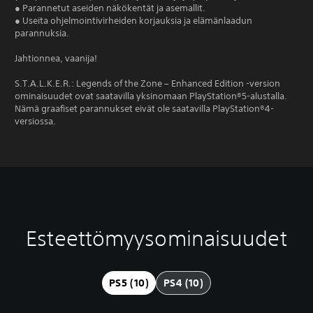
● Parannetut aseiden näkökentät ja asemallit.
● Useita ohjelmointivirheiden korjauksia ja elämänlaadun
parannuksia.
Jahtionnea, vaanija!
S.T.A.L.K.E.R.: Legends of the Zone – Enhanced Edition -version
ominaisuudet ovat saatavilla yksinomaan PlayStation®5-alustalla.
Nämä graafiset parannukset eivät ole saatavilla PlayStation®4-
versiossa.
Esteettömyysominaisuudet
T
O
S
e
h
ä
k
j
ä
s
a
d
PS5 (10)
PS4 (10)
t
i
e
i
m
t