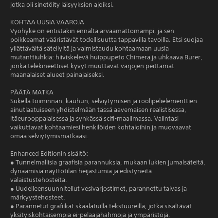
jotka oli sinetöity iäisyyksien ajoiksi.
KOHTAA UUSIA VAAROJA
Vyöhyke on entistäkin ennalta arvaamattomampi, ja sen
poikkeamat vääristävät todellisuutta tappavilla tavoilla. Etsi suojaa
yllättävältä säteilyltä ja valmistaudu kohtaamaan uusia
mutanttiuhkia: hiiviskelevä huippupeto Chimera ja uhkaava Burer,
jonka telekineettiset kyvyt muuttavat varjojen peittämät
maanalaiset alueet painajaiseksi.
PÄÄTÄ MATKA
Sukella toiminnan, kauhun, selviytymisen ja roolipelielementtien
ainutlaatuiseen yhdistelmään tässä aavemaisen realistisessa,
itäeurooppalaisessa ja synkässä scifi-maailmassa. Valintasi
vaikuttavat kohtaamiesi henkilöiden kohtaloihin ja muovaavat
omaa selviytymismatkaasi.
Enhanced Editionin sisältö:
● Tunnelmallisia graafisia parannuksia, mukaan lukien jumalsäteitä,
dynaamisia näyttötilan heijastumia ja edistyneitä
valaistustehosteita.
● Uudelleensuunnitellut vesivarjostimet, parannettu taivas ja
märkyystehosteet.
● Parannetut grafiikat skaalatuilla tekstuureilla, jotka sisältävät
yksityiskohtaisempia ei-pelaajahahmoja ja ympäristöjä.