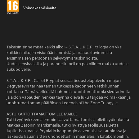
Voimakas väkivalta
Takaisin sinne mistä kaikki alkoi – S.T.A.L.K.E.R.-trilogia on yksi
kaikkien aikojen visionäärisimmistä ja uraauurtavimmista
ensimmäisen persoonan selviytymisräiskinnöistä.
Uudelleenskaalattu ja paranneltu peli on pakollinen matka uudelle
sukupolvelle.
S.T.A.L.K.E.R.: Call of Prypiat seuraa tiedustelupalvelun majuri
Degtyarevin tarinaa tämän tutkiessa kadonneen retkikunnan
kohtaloa. Tämä värikkäitä hahmoja, unohtumattomia sivutarinoita
ja aidon vapauden henkeä täynnä oleva luku tarjoaa voimakkaan ja
unohtumattoman päätöksen Legends of the Zone Trilogylle.
ASTU KARTOITTAMATTOMILLE MAILLE
Tutki vyöhykkeen aiemmin saavuttamattomissa olleita ydinalueita.
Matkaa Zatonin marskimailla, tutki hylättyä teollisuusaluetta
Jupiterissa, vaella Prypiatin kaupungin aavemaisissa raunioissa ja
laskeudu kauan sitten unohdettuihin maanalaisiin katakombeihin,