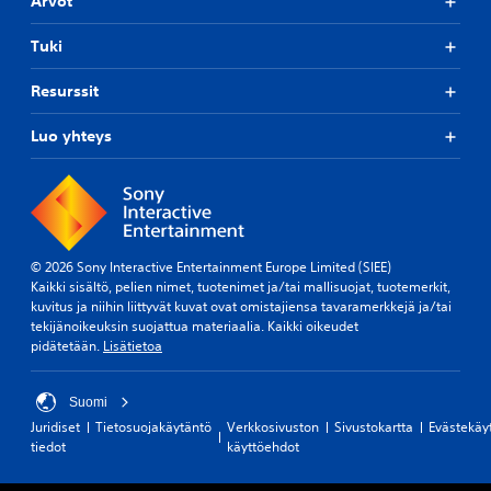
Arvot
i
i
j
n
n
a
a
Tuki
h
i
l
a
m
l
a
Resurssit
i
e
s
s
j
t
Luo yhteys
s
a
a
a
p
v
k
ä
u
ä
ä
u
y
h
t
t
e
t
t
n
a
© 2026 Sony Interactive Entertainment Europe Limited (SIEE)
ö
k
v
Kaikki sisältö, pelien nimet, tuotenimet ja/tai mallisuojat, tuotemerkit,
ö
i
a
kuvitus ja niihin liittyvät kuvat ovat omistajiensa tavaramerkkejä ja/tai
n
l
l
tekijänoikeuksin suojattua materiaalia. Kaikki oikeudet
v
ö
i
pidätetään.
Lisätietoa
a
i
t
i
l
s
h
l
e
Suomi
t
e
m
Juridiset
Tietosuojakäytäntö
Verkkosivuston
Sivustokartta
Evästekäy
o
.
a
tiedot
käyttöehdot
e
l
h
l