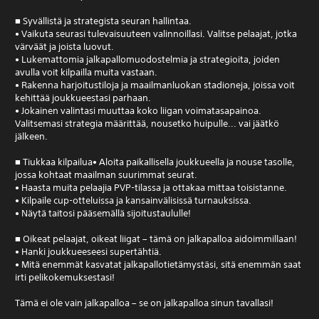
■ Syvällistä ja strategista seuran hallintaa.
• Vaikuta seurasi tulevaisuuteen valinnoillasi. Valitse pelaajat, jotka
värväät ja joista luovut.
• Lukemattomia jalkapallomuodostelmia ja strategioita, joiden
avulla voit kilpailla muita vastaan.
• Rakenna harjoitustiloja ja maailmanluokan stadioneja, joissa voit
kehittää joukkueestasi parhaan.
• Jokainen valintasi muuttaa koko liigan voimatasapainoa.
Valitsemasi strategia määrittää, nousetko huipulle... vai jäätkö
jälkeen.
■ Tiukkaa kilpailua• Aloita paikallisella joukkueella ja nouse tasolle,
jossa kohtaat maailman suurimmat seurat.
• Haasta muita pelaajia PVP-tilassa ja ottakaa mittaa toisistanne.
• Kilpaile cup-otteluissa ja kansainvälisissä turnauksissa.
• Näytä taitosi pääsemällä sijoitustaululle!
■ Oikeat pelaajat, oikeat liigat – tämä on jalkapalloa aidoimmillaan!
• Hanki joukkueeseesi supertähtiä.
• Mitä enemmät kasvatat jalkapallotietämystäsi, sitä enemmän saat
irti pelikokemuksestasi!
Tämä ei ole vain jalkapalloa – se on jalkapalloa sinun tavallasi!