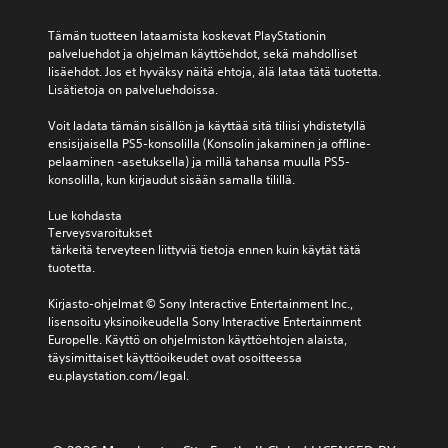
Tämän tuotteen lataamista koskevat PlayStationin 
palveluehdot ja ohjelman käyttöehdot, sekä mahdolliset 
lisäehdot. Jos et hyväksy näitä ehtoja, älä lataa tätä tuotetta. 
Lisätietoja on palveluehdoissa.
Voit ladata tämän sisällön ja käyttää sitä tiliisi yhdistetyllä 
ensisijaisella PS5-konsolilla (Konsolin jakaminen ja offline-
pelaaminen -asetuksella) ja millä tahansa muulla PS5-
konsolilla, kun kirjaudut sisään samalla tilillä.
Lue kohdasta 
Terveysvaroitukset
 tärkeitä terveyteen liittyviä tietoja ennen kuin käytät tätä 
tuotetta.
Kirjasto-ohjelmat © Sony Interactive Entertainment Inc., 
lisensoitu yksinoikeudella Sony Interactive Entertainment 
Europelle. Käyttö on ohjelmiston käyttöehtojen alaista, 
täysimittaiset käyttöoikeudet ovat osoitteessa 
eu.playstation.com/legal.