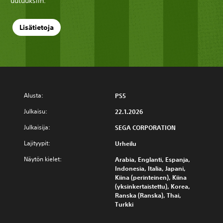
uutuuksiin.
Lisätietoja
Alusta:
PS5
Julkaisu:
22.1.2026
Julkaisija:
SEGA CORPORATION
Lajityypit:
Urheilu
Näytön kielet:
Arabia, Englanti, Espanja,
Indonesia, Italia, Japani,
Kiina (perinteinen), Kiina
(yksinkertaistettu), Korea,
Ranska (Ranska), Thai,
Turkki