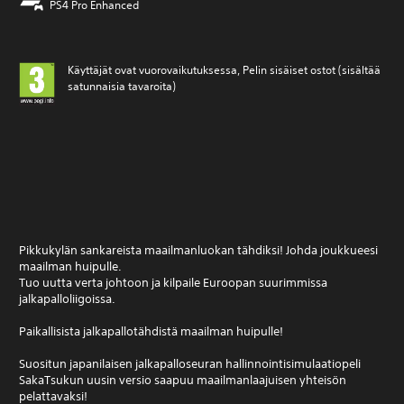
PS4 Pro Enhanced
Käyttäjät ovat vuorovaikutuksessa, Pelin sisäiset ostot (sisältää
satunnaisia tavaroita)
Pikkukylän sankareista maailmanluokan tähdiksi! Johda joukkueesi
maailman huipulle.
Tuo uutta verta johtoon ja kilpaile Euroopan suurimmissa
jalkapalloliigoissa.
Paikallisista jalkapallotähdistä maailman huipulle!
Suositun japanilaisen jalkapalloseuran hallinnointisimulaatiopeli
SakaTsukun uusin versio saapuu maailmanlaajuisen yhteisön
pelattavaksi!