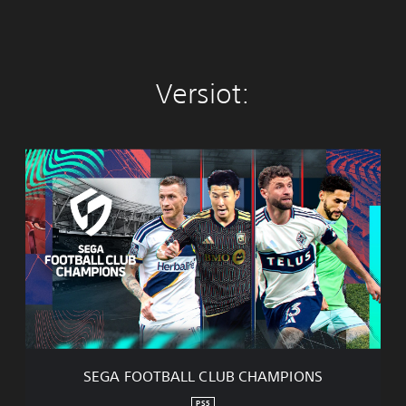
Versiot:
S
E
G
A
F
O
O
T
B
A
L
L
C
SEGA FOOTBALL CLUB CHAMPIONS
L
U
PS5