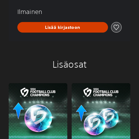
B
C
Ilmainen
H
A
M
Lisää kirjastoon
P
I
O
N
S
Lisäosat