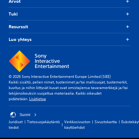
Arvot
Tuki
Resurssit
Luo yhteys
© 2026 Sony Interactive Entertainment Europe Limited (SIEE)
Kaikki sisältö, pelien nimet, tuotenimet ja/tai mallisuojat, tuotemerkit,
kuvitus ja niihin liittyvät kuvat ovat omistajiensa tavaramerkkejä ja/tai
tekijänoikeuksin suojattua materiaalia. Kaikki oikeudet
pidätetään.
Lisätietoa
Suomi
Juridiset
Tietosuojakäytäntö
Verkkosivuston
Sivustokartta
Evästekäy
tiedot
käyttöehdot