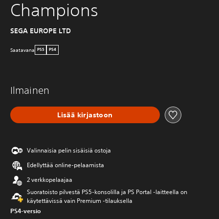
Champions
SEGA EUROPE LTD
Saatavana
PS5
PS4
Ilmainen
Lisää kirjastoon
Valinnaisia pelin sisäisiä ostoja
Edellyttää online-pelaamista
2 verkkopelaajaa
Suoratoisto pilvestä PS5-konsolilla ja PS Portal ‑laitteella on
käytettävissä vain Premium ‑tilauksella
PS4-versio