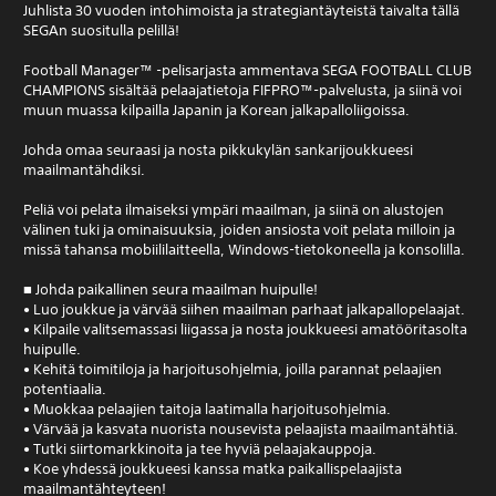
Juhlista 30 vuoden intohimoista ja strategiantäyteistä taivalta tällä
SEGAn suositulla pelillä!
Football Manager™ -pelisarjasta ammentava SEGA FOOTBALL CLUB
CHAMPIONS sisältää pelaajatietoja FIFPRO™-palvelusta, ja siinä voi
muun muassa kilpailla Japanin ja Korean jalkapalloliigoissa.
Johda omaa seuraasi ja nosta pikkukylän sankarijoukkueesi
maailmantähdiksi.
Peliä voi pelata ilmaiseksi ympäri maailman, ja siinä on alustojen
välinen tuki ja ominaisuuksia, joiden ansiosta voit pelata milloin ja
missä tahansa mobiililaitteella, Windows-tietokoneella ja konsolilla.
■ Johda paikallinen seura maailman huipulle!
• Luo joukkue ja värvää siihen maailman parhaat jalkapallopelaajat.
• Kilpaile valitsemassasi liigassa ja nosta joukkueesi amatööritasolta
huipulle.
• Kehitä toimitiloja ja harjoitusohjelmia, joilla parannat pelaajien
potentiaalia.
• Muokkaa pelaajien taitoja laatimalla harjoitusohjelmia.
• Värvää ja kasvata nuorista nousevista pelaajista maailmantähtiä.
• Tutki siirtomarkkinoita ja tee hyviä pelaajakauppoja.
• Koe yhdessä joukkueesi kanssa matka paikallispelaajista
maailmantähteyteen!