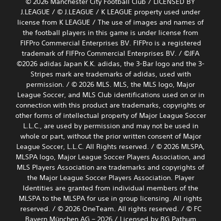
© 2026 Manchester City Football Club / LICENSED BY
J.LEAGUE / © J.LEAGUE / K LEAGUE property used under
license from K LEAGUE / The use of images and names of
the football players in this game is under license from
FIFPro Commercial Enterprises BV. FIFPro is a registered
trademark of FIFPro Commercial Enterprises BV. / ©JFA
©2026 adidas Japan K.K. adidas, the 3-Bar logo and the 3-
Stripes mark are trademarks of adidas, used with
permission. / © 2026 MLS. MLS, the MLS logo, Major
League Soccer, and MLS Club identifications used on or in
connection with this product are trademarks, copyrights or
other forms of intellectual property of Major League Soccer
L.L.C., are used by permission and may not be used in
whole or part, without the prior written consent of Major
League Soccer, L.L.C. All Rights reserved. / © 2026 MLSPA,
MLSPA logo, Major League Soccer Players Association, and
MLS Players Association are trademarks and copyrights of
the Major League Soccer Players Association. Player
Identities are granted from individual members of the
MLSPA to the MLSPA for use in group licensing. All rights
reserved. / © 2026 OneTeam. All rights reserved. / © FC
Bayern München AG – 2026 / Licensed by BG Pathum