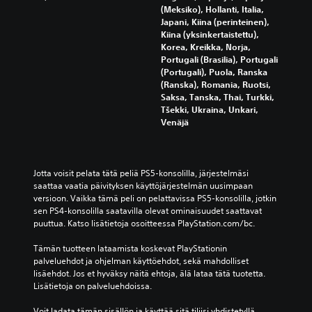
(Meksiko), Hollanti, Italia,
Japani, Kiina (perinteinen),
Kiina (yksinkertaistettu),
Korea, Kreikka, Norja,
Portugali (Brasilia), Portugali
(Portugali), Puola, Ranska
(Ranska), Romania, Ruotsi,
Saksa, Tanska, Thai, Turkki,
Tšekki, Ukraina, Unkari,
Venäjä
Jotta voisit pelata tätä peliä PS5-konsolilla, järjestelmäsi 
saattaa vaatia päivityksen käyttöjärjestelmän uusimpaan 
versioon. Vaikka tämä peli on pelattavissa PS5-konsolilla, jotkin 
sen PS4-konsolilla saatavilla olevat ominaisuudet saattavat 
puuttua. Katso lisätietoja osoitteessa PlayStation.com/bc.
Tämän tuotteen lataamista koskevat PlayStationin 
palveluehdot ja ohjelman käyttöehdot, sekä mahdolliset 
lisäehdot. Jos et hyväksy näitä ehtoja, älä lataa tätä tuotetta. 
Lisätietoja on palveluehdoissa.
Voit ladata tämän sisällön ja käyttää sitä tiliisi yhdistetyllä 