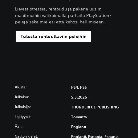
Lievitä stressiä, rentoudu ja pakene uusiin
maailmoihin valikoimalla parhaita PlayStation-
pelejä sekä mielesi että kehosi hellimiseen.
Tutustu rentouttaviin peleihin
Alusta:
PS4, PS5
Julkaisu:
5.3.2026
Julkaisija:
THUNDERFUL PUBLISHING
Lajityypit:
Toiminta
Ääni:
Englanti
Näytön kielet:
Englanti, Espanja, Espanja