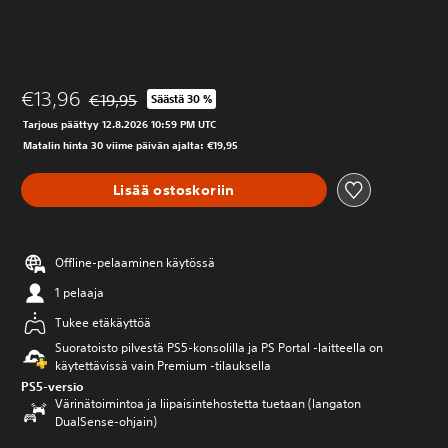
€13,96
€19,95
Säästä 30 %
Alennettu alkuperäisestä hinnasta €19,95
Tarjous päättyy 12.8.2026 10:59 PM UTC
Matalin hinta 30 viime päivän ajalta: €19,95
Lisää ostoskoriin
Offline-pelaaminen käytössä
1 pelaaja
Tukee etäkäyttöä
Suoratoisto pilvestä PS5-konsolilla ja PS Portal ‑laitteella on
käytettävissä vain Premium ‑tilauksella
PS5-versio
Värinätoimintoa ja liipaisintehostetta tuetaan (langaton
DualSense-ohjain)