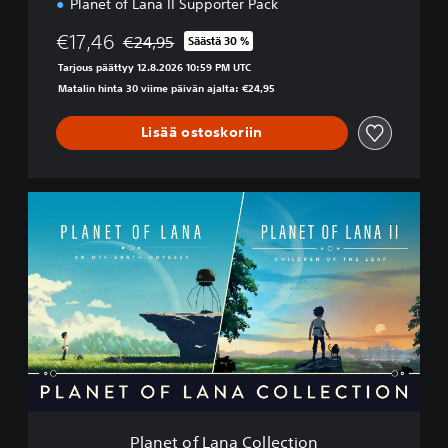
Planet of Lana II Supporter Pack
€17,46
€24,95
Säästä 30 %
Alennettu alkuperäisestä hinnasta €24,95
Tarjous päättyy 12.8.2026 10:59 PM UTC
Matalin hinta 30 viime päivän ajalta: €24,95
Lisää ostoskoriin
P
l
a
n
e
t
o
f
L
a
n
a
C
Planet of Lana Collection