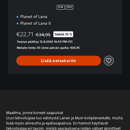
o
l
PS4
PS5
l
Planet of Lana
e
c
Planet of Lana II
t
i
€22,71
€34,95
Säästä 35 %
Alennettu alkuperäisestä hinnasta €34,95
o
Tarjous päättyy 12.8.2026 10:59 PM UTC
n
Matalin hinta 30 viime päivän ajalta: €34,95
Lisää ostoskoriin
Maailma, jonne koneet saapuivat
Uusi teknologiaa tuo edistystä Lanan ja Muin kotiplaneetalle, mutta
lisää myös ahneutta ja epätasapainoa. Eri heimot käyttävät
teknologiaa eri tavoin, minkä seurauksena niiden väliset jännitteet