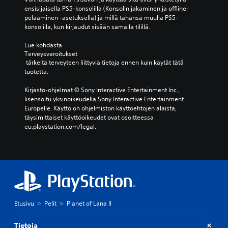
ensisijaisella PS5-konsolilla (Konsolin jakaminen ja offline-
pelaaminen -asetuksella) ja millä tahansa muulla PS5-
konsolilla, kun kirjaudut sisään samalla tilillä.
Lue kohdasta 
Terveysvaroitukset
 tärkeitä terveyteen liittyviä tietoja ennen kuin käytät tätä 
tuotetta.
Kirjasto-ohjelmat © Sony Interactive Entertainment Inc., 
lisensoitu yksinoikeudella Sony Interactive Entertainment 
Europelle. Käyttö on ohjelmiston käyttöehtojen alaista, 
täysimittaiset käyttöoikeudet ovat osoitteessa 
eu.playstation.com/legal.
Etusivu
Pelit
Planet of Lana II
Tietoja