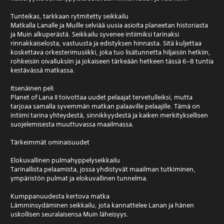
Tunteikas, tarkkaan rytmitetty seikkailu
Matkalla Lanalle ja Muille selviää uusia asioita planeetan historiasta
ja Muin alkuperästä. Seikkailu syvenee intiimiksi tarinaksi
rinnakkaiselosta, vastuusta ja edistyksen hinnasta. Sitä kuljettaa
koskettava orkesterimusiikki, joka tuo lisätunnetta hiljaisiin hetkiin,
rohkeisiin oivalluksiin ja jokaiseen tärkeään hetkeen tässä 6–8 tuntia
kestävässä matkassa.
Itsenäinen peli
Planet of Lana II toivottaa uudet pelaajat tervetulleiksi, mutta
tarjoaa samalla syvemmän matkan palaaville pelaajille. Tämä on
intiimi tarina yhteydestä, sinnikkyydestä ja kaiken merkityksellisen
suojelemisesta muuttuvassa maailmassa.
Tärkeimmät ominaisuudet
Elokuvallinen pulmahyppelyseikkailu
Tarinallista pelaamista, jossa yhdistyvät maailman tutkiminen,
ympäristön pulmat ja elokuvallinen tunnelma.
Kumppanuudesta kertova matka
Lämminsydäminen seikkailu, jota kannattelee Lanan ja hänen
uskollisen seuralaisensa Muin läheisyys.