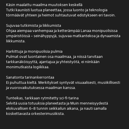
Käsin maalattu maailma muutoksen keskellä
Tutki kauniisti luotua planeettaa, jossa luonto ja teknologia
törmäävät yhteen ja heimot suhtautuvat edistykseen eri tavoin.
Sujuvaa tutkimista ja liikkumista
Ohjaa aiempaa vanhempaa ja ketterämpää Lanaa monipuolisissa
ympäristöissä – seinähyppyjä, sujuvaa matkantekoa ja dynaamista
liikkumista.
Harkittuja ja monipuolisia pulmia
Pulmat ovat luontainen osa maailmaa, ja niissä tarvitaan
tarkkanäköisyyttä, ajantajua ja yhteistyötä, ei niinkään
monimutkaista logiikkaa.
Sanatonta tarinankerrontaa
Ei puhuttua kieltä. Merkitykset syntyvät visuaalisesti, musiikillisesti
ja vuorovaikutuksessa maailman kanssa.
Tunteikas, tarkkaan rytmitetty sci-fi-tarina
Selvitä uusia totuuksia planeetasta ja Muin menneisyydestä
elokuvallisen 6–8 tunnin seikkailun aikana, ja nauti samalla
koskettavasta orkesterimusiikista.