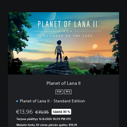
P
l
a
n
e
t
o
f
L
a
n
a
I
Planet of Lana II
I
PS4
PS5
Planet of Lana II - Standard Edition
€13,96
€19,95
Säästä 30 %
Alennettu alkuperäisestä hinnasta €19,95
Tarjous päättyy 12.8.2026 10:59 PM UTC
Matalin hinta 30 viime päivän ajalta: €19,95