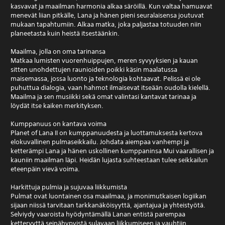
kasvavat ja maailman harmonia alkaa säröillä. Kun valtaa hamuavat
menevät liian pitkälle, Lana ja hänen pieni seuralaisensa joutuvat
mukaan tapahtumiin. Alkaa matka, joka paljastaa totuuden niin
planeetasta kuin heistä itsestäänkin.
Maailma, jolla on oma tarinansa
Matkaa lumisten vuorenhuippujen, meren syvyyksien ja kauan
sitten unohdettujen raunioiden poikki käsin maalatussa
maisemassa, jossa luonto ja teknologia kohtaavat. Pelissä ei ole
puhuttua dialogia, vaan hahmot ilmaisevat itseään oudolla kielellä.
Maailma ja sen musiikki sekä omat valintasi kantavat tarinaa ja
löydät itse kaiken merkityksen.
Kumppanuus on kantava voima
Planet of Lana II on kumppanuudesta ja luottamuksesta kertova
elokuvallinen pulmaseikkailu. Johdata aiempaa vanhempi ja
ketterämpi Lana ja hänen uskollinen kumppaninsa Mui vaarallisen ja
kauniin maailman läpi. Heidän lujasta suhteestaan tulee seikkailun
eteenpäin vievä voima.
Harkittuja pulmia ja sujuvaa liikkumista
Pulmat ovat luontainen osa maailmaa, ja monimutkaisen logiikan
sijaan niissä tarvitaan tarkkanäköisyyttä, ajantajua ja yhteistyötä.
Selviydy vaaroista hyödyntämällä Lanan entistä parempaa
ketteryyttä seinähypyistä sulavaan liikkumiseen ja vauhtiin.