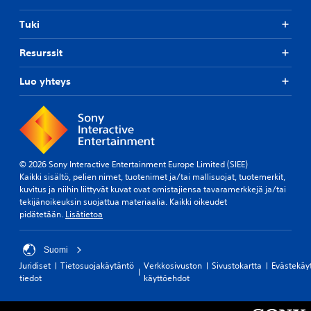
Tuki
Resurssit
Luo yhteys
© 2026 Sony Interactive Entertainment Europe Limited (SIEE)
Kaikki sisältö, pelien nimet, tuotenimet ja/tai mallisuojat, tuotemerkit,
kuvitus ja niihin liittyvät kuvat ovat omistajiensa tavaramerkkejä ja/tai
tekijänoikeuksin suojattua materiaalia. Kaikki oikeudet
pidätetään.
Lisätietoa
Suomi
Juridiset
Tietosuojakäytäntö
Verkkosivuston
Sivustokartta
Evästekäy
tiedot
käyttöehdot